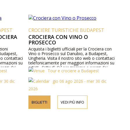
APEST
CROCIERE TURISTICHE BUDAPEST
OCIERA
CROCIERA CON VINO O
PROSECCO
zioni
Acquista i biglietti ufficiali per la Crociera con
Budapest,
Vino o Prosecco sul Danubio, a Budapest,
 o contattaci
Ungheria. Visita il nostro sito web o contattaci
ormazioni su
telefonicamente per maggiori informazioni su
rezzi dei
artisti, dettagli del programma e prezzi dei
pest
Tour e crociere a Budapest
biglietti.
r 30 dic
gio 06 ago 2026 - mer 30 dic
2026
BIGLIETTI
VEDI PIÙ INFO