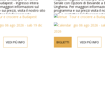
Budapest - Ingresso intera
Serale con Opzioni di Bevande a
 maggiori informazioni sul
Ungheria. Per maggiori informazio
ui prezzi, visita il nostro sito
programma e sui prezzi visita il n
taci telefonicamente.
web o contattaci telefonicamente
ur e crociere a Budapest
Tour e crociere a Buda
gio 06 ago 2026 - sab 19 dic
gio 06 ago 2026 - sa
2026
VEDI PIÙ INFO
BIGLIETTI
VEDI PIÙ INFO