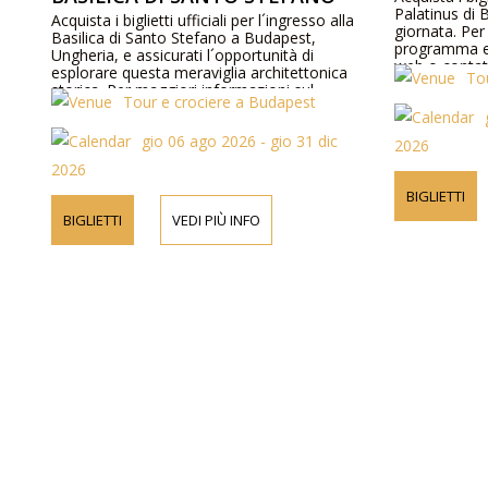
Palatinus di 
Acquista i biglietti ufficiali per l´ingresso alla
giornata. Per
Basilica di Santo Stefano a Budapest,
programma e s
Ungheria, e assicurati l´opportunità di
web o contat
esplorare questa meraviglia architettonica
To
storica. Per maggiori informazioni sul
Tour e crociere a Budapest
programma e sui prezzi, visita il nostro sito
web o contattaci telefonicamente.
gio 06 ago 2026 - gio 31 dic
2026
2026
BIGLIETTI
BIGLIETTI
VEDI PIÙ INFO