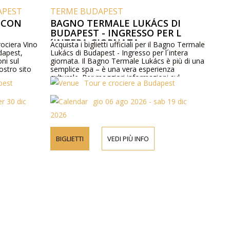
APEST
TERME BUDAPEST
 CON
BAGNO TERMALE LUKÁCS DI
BUDAPEST - INGRESSO PER L
´INTERA GIORNATA
Crociera Vino
Acquista i biglietti ufficiali per il Bagno Termale
dapest,
Lukács di Budapest - Ingresso per l´intera
ni sul
giornata. Il Bagno Termale Lukács è più di una
ostro sito
semplice spa – è una vera esperienza
.
culturale. Per maggiori informazioni sul
pest
Tour e crociere a Budapest
programma e sui prezzi visita il nostro sito
web o contattaci telefonicamente.
r 30 dic
gio 06 ago 2026 - sab 19 dic
2026
BIGLIETTI
VEDI PIÙ INFO