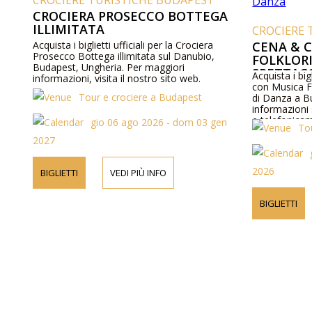
CROCIERE TURISTICHE BUDAPEST
CROCIERA PROSECCO BOTTEGA
ILLIMITATA
CROCIERE 
Acquista i biglietti ufficiali per la Crociera
CENA & 
Prosecco Bottega illimitata sul Danubio,
FOLKLORI
Budapest, Ungheria. Per maggiori
SPETTAC
Acquista i big
informazioni, visita il nostro sito web.
con Musica Fo
Tour e crociere a Budapest
di Danza a B
informazioni
e telefonica
gio 06 ago 2026 - dom 03 gen
To
2027
2026
BIGLIETTI
VEDI PIÙ INFO
BIGLIETTI