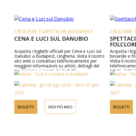
CROCIERE TURISTICHE BUDAPEST
CROCIERE 
CENA E LUCI SUL DANUBIO
SPETTAC
FOLCLOR
Acquista i biglietti ufficiali per Cena e Luci sul
Acquista i bigl
Danubio a Budapest, Ungheria. Visita il nostro
bevande e fo
sito web o contattaci telefonicamente per
Visita il nost
maggiori informazioni su artisti, dettagli del
telefonicame
programma e prezzi dei biglietti.
artisti, dett
Tour e crociere a Budapest
To
biglietti.
gio 06 ago 2026 - dom 03 gen
2027
2027
BIGLIETTI
VEDI PIÙ INFO
BIGLIETTI