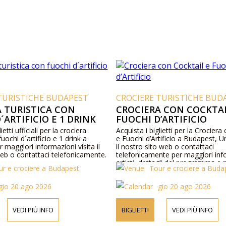
TURISTICHE BUDAPEST
CROCIERE TURISTICHE BUD
 TURISTICA CON
CROCIERA CON COCKTAI
´ARTIFICIO E 1 DRINK
FUOCHI D’ARTIFICIO
ietti ufficiali per la crociera
Acquista i biglietti per la Crociera
fuochi d´artificio e 1 drink a
e Fuochi d’Artificio a Budapest, Un
 maggiori informazioni visita il
il nostro sito web o contattaci
web o contattaci telefonicamente.
telefonicamente per maggiori inf
artisti, dettagli del programma e p
ur e crociere a Budapest
Tour e crociere a Buda
biglietti.
gio 20 ago 2026
gio 20 ago 2026
VEDI PIÙ INFO
BIGLIETTI
VEDI PIÙ INFO