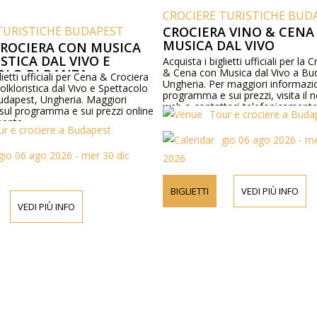
CROCIERE TURISTICHE BUD
TURISTICHE BUDAPEST
CROCIERA VINO & CENA
MUSICA DAL VIVO
CROCIERA CON MUSICA
STICA DAL VIVO E
Acquista i biglietti ufficiali per la 
OLO DI DANZA
& Cena con Musica dal Vivo a Bu
lietti ufficiali per Cena & Crociera
Ungheria. Per maggiori informazio
lkloristica dal Vivo e Spettacolo
programma e sui prezzi, visita il n
udapest, Ungheria. Maggiori
web o contattaci telefonicamente
 sul programma e sui prezzi online
Tour e crociere a Buda
mente.
ur e crociere a Budapest
gio 06 ago 2026 - me
gio 06 ago 2026 - mer 30 dic
2026
BIGLIETTI
VEDI PIÙ INFO
VEDI PIÙ INFO