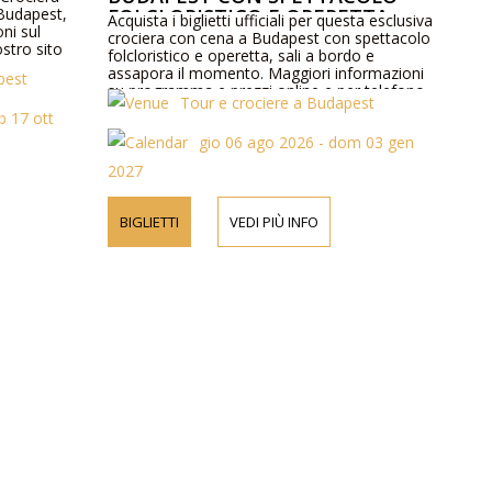
 Budapest,
FOLCLORISTICO E OPERETTA
Acquista i biglietti ufficiali per questa esclusiva
ni sul
crociera con cena a Budapest con spettacolo
ostro sito
folcloristico e operetta, sali a bordo e
.
assapora il momento. Maggiori informazioni
pest
su programma e prezzi online e per telefono.
Tour e crociere a Budapest
b 17 ott
gio 06 ago 2026 - dom 03 gen
2027
BIGLIETTI
VEDI PIÙ INFO