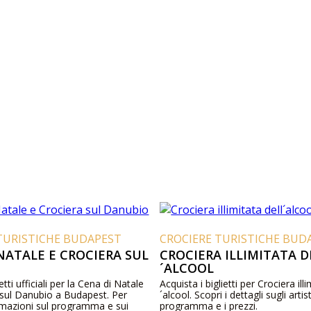
TURISTICHE BUDAPEST
CROCIERE TURISTICHE BUD
NATALE E CROCIERA SUL
CROCIERA ILLIMITATA D
O
´ALCOOL
etti ufficiali per la Cena di Natale
Acquista i biglietti per Crociera illi
 sul Danubio a Budapest. Per
´alcool. Scopri i dettagli sugli artisti
ormazioni sul programma e sui
programma e i prezzi.