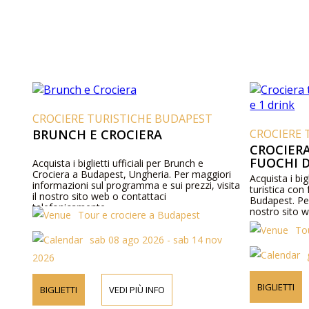
CROCIERE TURISTICHE BUDAPEST
BRUNCH E CROCIERA
CROCIERE 
CROCIERA
FUOCHI D
Acquista i biglietti ufficiali per Brunch e
Crociera a Budapest, Ungheria. Per maggiori
Acquista i bigl
informazioni sul programma e sui prezzi, visita
turistica con 
il nostro sito web o contattaci
Budapest. Per
telefonicamente.
nostro sito 
Tour e crociere a Budapest
To
sab 08 ago 2026 - sab 14 nov
2026
BIGLIETTI
BIGLIETTI
VEDI PIÙ INFO