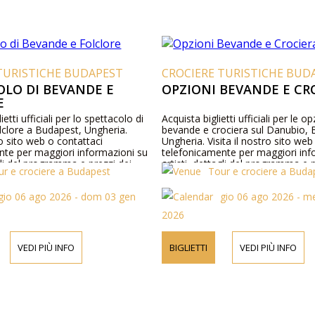
TURISTICHE BUDAPEST
CROCIERE TURISTICHE BUD
OLO DI BEVANDE E
OPZIONI BEVANDE E CR
E
ietti ufficiali per lo spettacolo di
Acquista biglietti ufficiali per le op
lclore a Budapest, Ungheria.
bevande e crociera sul Danubio, 
ro sito web o contattaci
Ungheria. Visita il nostro sito web
nte per maggiori informazioni su
telefonicamente per maggiori inf
agli del programma e prezzi dei
artisti, dettagli del programma e p
ur e crociere a Budapest
Tour e crociere a Buda
biglietti.
gio 06 ago 2026 - dom 03 gen
gio 06 ago 2026 - me
2026
VEDI PIÙ INFO
BIGLIETTI
VEDI PIÙ INFO