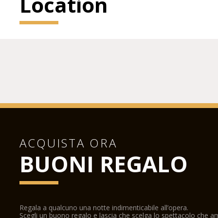
Location
ACQUISTA ORA
BUONI REGALO
Regala a qualcuno una notte indimenticabile all’opera.
Scegli un buono regalo e lascia che scelga lo spettacolo che 