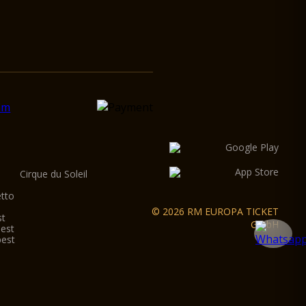
Cirque du Soleil
etto
© 2026 RM EUROPA TICKET
st
GmbH
pest
pest