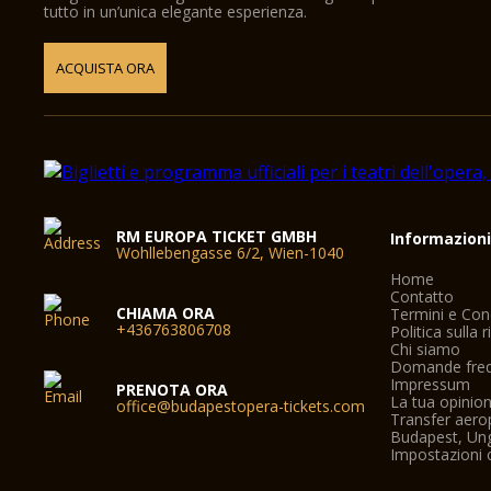
tutto in un’unica elegante esperienza.
ACQUISTA ORA
RM EUROPA TICKET GMBH
Informazion
Wohllebengasse 6/2, Wien-1040
Home
Contatto
CHIAMA ORA
Termini e Con
+436763806708
Politica sulla 
Chi siamo
Domande freq
Impressum
PRENOTA ORA
La tua opinio
office@budapestopera-tickets.com
Transfer aero
Budapest, Un
Impostazioni 