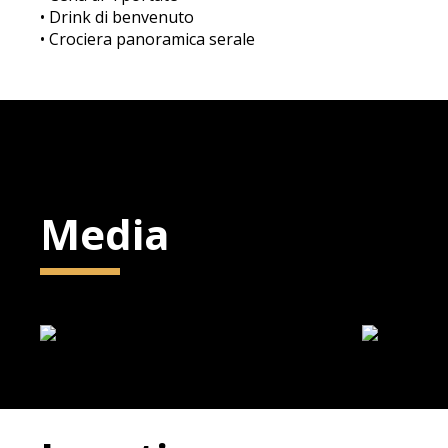
• Drink di benvenuto
• Crociera panoramica serale
Media