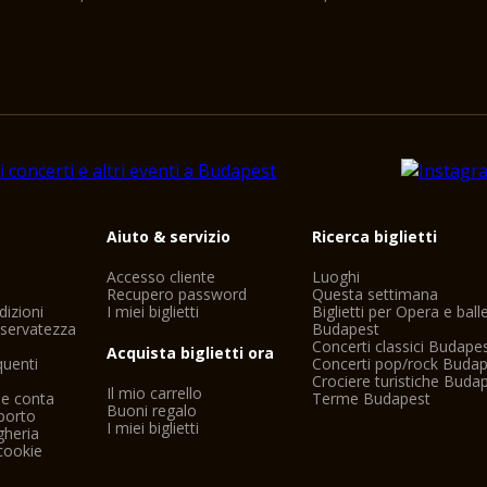
i
Aiuto & servizio
Ricerca biglietti
Accesso cliente
Luoghi
Recupero password
Questa settimana
dizioni
I miei biglietti
Biglietti per Opera e ball
riservatezza
Budapest
Concerti classici Budape
Acquista biglietti ora
uenti
Concerti pop/rock Buda
Crociere turistiche Buda
Il mio carrello
ne conta
Terme Budapest
Buoni regalo
porto
I miei biglietti
gheria
cookie