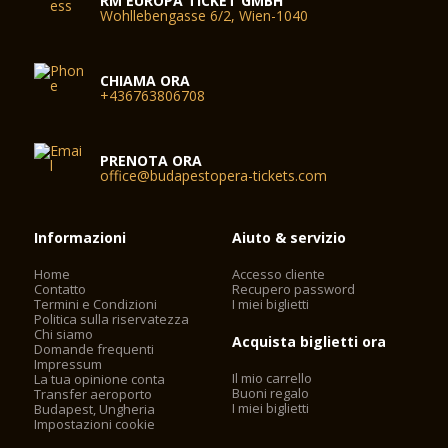
RM EUROPA TICKET GMBH
Wohllebengasse 6/2, Wien-1040
CHIAMA ORA
+436763806708
PRENOTA ORA
office@budapestopera-tickets.com
Informazioni
Aiuto & servizio
Home
Accesso cliente
Contatto
Recupero password
Termini e Condizioni
I miei biglietti
Politica sulla riservatezza
Chi siamo
Acquista biglietti ora
Domande frequenti
Impressum
Il mio carrello
La tua opinione conta
Buoni regalo
Transfer aeroporto
I miei biglietti
Budapest, Ungheria
Impostazioni cookie