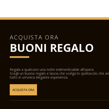
ACQUISTA ORA
BUONI REGALO
Regala a qualcuno una notte indimenticabile all’opera.
Scegli un buono regalo e lascia che scelga lo spettacolo che 
tutto in un’unica elegante esperienza.
ACQUISTA ORA