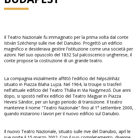
Il Teatro Nazionale fu immaginato per la prima volta dal conte
István Széchenyi sulle rive del Danubio. Progettò un edificio
magnifico e desiderava gestire l'istituzione come una società per
azioni. Nel suo opuscolo del 1832 Sul palcoscenico ungherese, il
conte propose la costruzione di un grande teatro.
La compagnia inizialmente affittò l'edificio del Népszínház
situato in Piazza Blaha Lujza. Nel 1964, la troupe si trasferì
nell'attuale edificio del Teatro Thália in Via Nagymező. Due anni
dopo, si spostò nell'ex edificio del Teatro Magyar in Piazza
Hevesi Sándor, per un lungo periodo di transizione. Il teatro
mantenne il nome "Teatro Nazionale" fino al 1° settembre 2000,
quando iniziarono i lavori per il nuovo edificio sul Danubio.
Il nuovo Teatro Nazionale, situato sulle rive del Danubio, aprì le
sue porte il 15 marzo 2002. Con il suo completamento, divenne