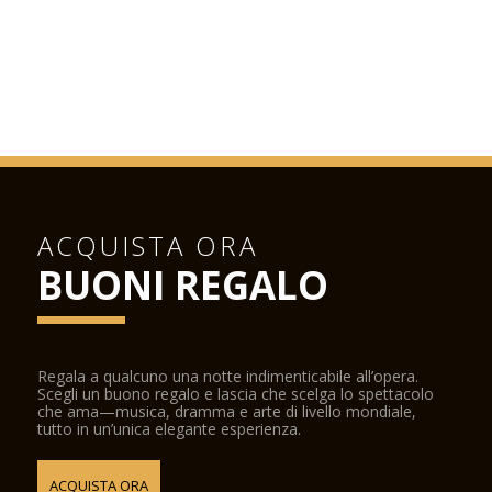
ACQUISTA ORA
BUONI REGALO
Regala a qualcuno una notte indimenticabile all’opera.
Scegli un buono regalo e lascia che scelga lo spettacolo
che ama—musica, dramma e arte di livello mondiale,
tutto in un’unica elegante esperienza.
ACQUISTA ORA