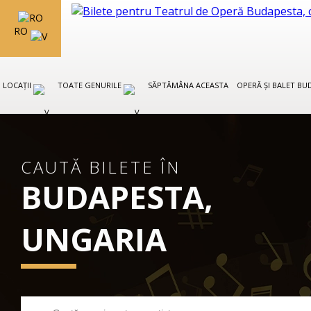
RO
LOCAȚII
TOATE GENURILE
SĂPTĂMÂNA ACEASTA
OPERĂ ȘI BALET B
CAUTĂ BILETE ÎN
BUDAPESTA,
UNGARIA
CONCERTE CLASICE BUDAPESTA