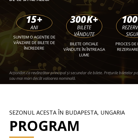
15
+
300
K+
100
ANI
BILETE
REZER
VÂNDUTE
SIGU
SUNTEM O AGENȚIE DE
VÂNZARE DE BILETE DE
BILETE OFICIALE
PROCES DE 
ÎNCREDERE
VÂNDUTE ÎN ÎNTREAGA
REZERVARE
LUME
Acționăm ca revânzător principal și secundar de bilete. Prețurile biletelor po
sau mai mari decât valoarea nominală.
SEZONUL ACESTA ÎN BUDAPESTA, UNGARIA
PROGRAM