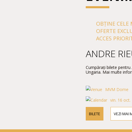
OBȚINE CELE 
OFERTE EXCL
ACCES PRIORI
ANDRE RI
Cumpărați bilete pentr
Ungaria. Mai multe inform
MVM Dome
vin. 16 oct
BILETE
VEZI MAI 