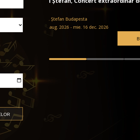
raordinar de orgă
Baronul Țigan
Teatrul de Operetă din Budapesta
mie. 12 aug. 2026 - mie. 16 dec
BILETE