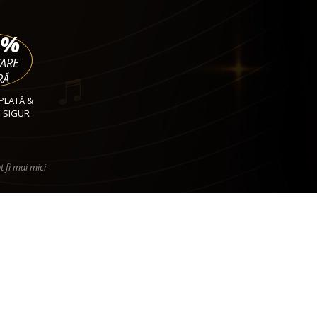
%
VARE
RĂ
PLATĂ &
 SIGUR
t fi mai mici