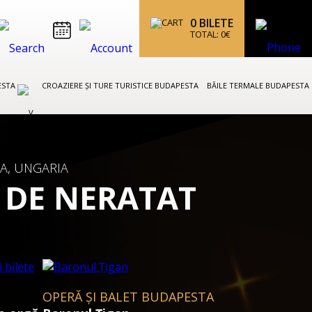
0
BILETE
TOTAL:
0
€
ESTA
CROAZIERE ȘI TURE TURISTICE BUDAPESTA
BĂILE TERMALE BUDAPESTA
A, UNGARIA
 DE NERATAT
OPERĂ ȘI BALET BUDAPESTA