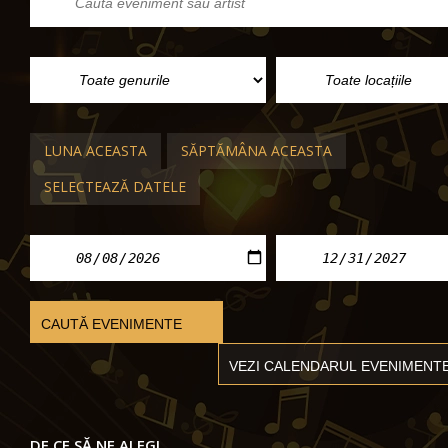
Bazilica Sfântul Ștefan, Concert ext
și bilete
Bazilica Sf. Ștefan Budapesta
mie. 12 aug. 2026 - mie. 16 dec. 2026
LUNA ACEASTA
SĂPTĂMÂNA ACEASTA
SELECTEAZĂ DATELE
DE CE SĂ NE ALEGI