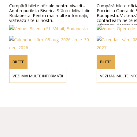
Cumpără bilete oficiale pentru Vivaldi –
Cumpără bilete oficia
Anotimpurile la Biserica Sfântul Mihail din
Puccini la Opera de S
Budapesta. Pentru mai multe informații,
Budapesta. Vizitează 
vizitează site-ul nostru.
contactează-ne telef
informații despre preț
Biserica Sf. Mihail, Budapesta
Opera de S
distribuție.
sâm. 08 aug. 2026 - mie. 30
sâm. 08 
dec. 2026
2027
BILETE
BILETE
VEZI MAI MULTE INFORMAȚII
VEZI MAI MULTE INFO