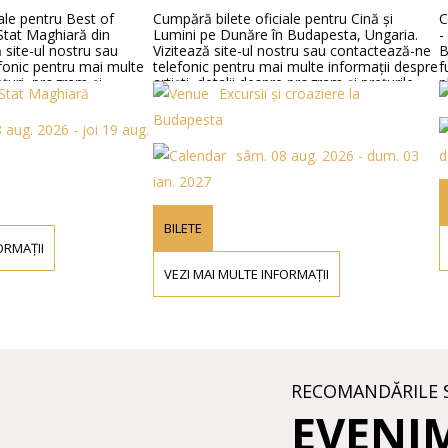
le pentru Best of
Cumpără bilete oficiale pentru Cină și
Co
tat Maghiară din
Lumini pe Dunăre în Budapesta, Ungaria.
- 
site-ul nostru sau
Vizitează site-ul nostru sau contactează-ne
Bi
onic pentru mai multe
telefonic pentru mai multe informații despre
fu
uri, program și
artiști, detalii despre program și prețurile
pl
tat Maghiară
Excursii și croaziere la
biletelor.
Budapesta
aug. 2026 - joi 19 aug.
sâm. 08 aug. 2026 - dum. 03
de
ian. 2027
BILETE
RMAȚII
VEZI MAI MULTE INFORMAȚII
RECOMANDĂRILE 
EVENI