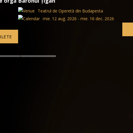
La Bayadere
Opera de Stat Maghiară
. 2026
mie. 12 aug. 2026 - sâm. 1
BILETE