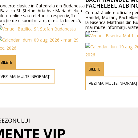
PACHELBEL ALBINON
ncerte clasice în Catedrala din Budapesta
Bazilica Sf. Ștefan. Aria Ave Maria Alleluja.
Cumpără bilete oficiale pen
lete online sau telefonic, respectiv, în
Händel, Mozart, Pachelbel, A
ncție de disponibilitate, direct la biserică,
la Biserica Matthias din Bu
ata în numerar în moneda locală.
mai multe informații, vizitea
Bazilica Sf. Ștefan Budapesta
nostru.
Biserica Matthia
dum. 09 aug. 2026 - mar. 29
lun. 10 aug. 20
c. 2026
2026
BILETE
BILETE
VEZI MAI MULTE INFORMAȚII
VEZI MAI MULTE INFORMAȚII
SEZONULUI
MENTE VIP