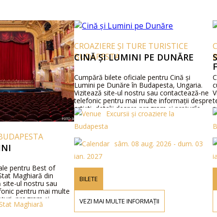
CROAZIERE ȘI TURE TURISTICE
CRO
BUDAPESTA
CINĂ ȘI LUMINI PE DUNĂRE
BU
SP
FO
Cumpără bilete oficiale pentru Cină și
Cump
Lumini pe Dunăre în Budapesta, Ungaria.
cu b
Vizitează site-ul nostru sau contactează-ne
Vizi
telefonic pentru mai multe informații despre
tele
artiști, detalii despre program și prețurile
prog
Excursii și croaziere la
biletelor.
Budapesta
Bud
UDAPESTA
sâm. 08 aug. 2026 - dum. 03
I
ian. 2027
ian.
 pentru Best of
at Maghiară din
BILETE
BI
te-ul nostru sau
ic pentru mai multe
ri, program și
VEZI MAI MULTE INFORMAȚII
VE
at Maghiară