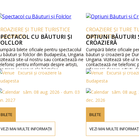
AZIERE ȘI TURE TURISTICE
CROAZIERE ȘI TURE TUR
DAPESTA
ECTACOL CU BĂUTURI ȘI
BUDAPESTA
OPȚIUNI BĂUTURI ȘI
LCLOR
CROAZIERĂ
ără bilete oficiale pentru spectacolul
Cumpără bilete oficiale pentr
ăuturi și folclor din Budapesta, Ungaria.
băuturi și croazieră pe Dună
tează site-ul nostru sau contactează-ne
Ungaria. Vizitează site-ul nos
fonic pentru informații despre artiști,
contactează-ne telefonic pen
ram și prețuri ale biletelor.
informații despre artiști, deta
Excursii și croaziere la
Excursii și croazier
prețuri bilete.
apesta
Budapesta
sâm. 08 aug. 2026 - dum. 03
sâm. 08 aug. 202
 2027
dec. 2026
LETE
BILETE
ZI MAI MULTE INFORMAȚII
VEZI MAI MULTE INFORMAȚII