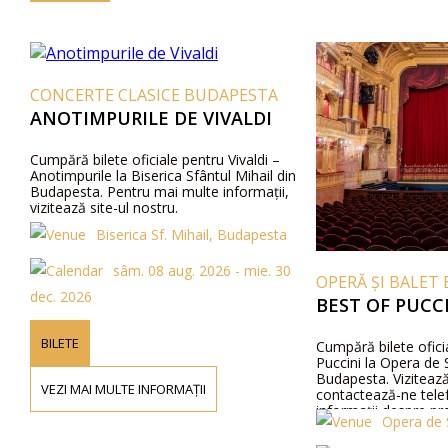
CONCERTE CLASICE BUDAPESTA
ANOTIMPURILE DE VIVALDI
Cumpără bilete oficiale pentru Vivaldi –
Anotimpurile la Biserica Sfântul Mihail din
Budapesta. Pentru mai multe informații,
vizitează site-ul nostru.
Biserica Sf. Mihail, Budapesta
sâm. 08 aug. 2026 - mie. 30
OPERĂ ȘI BALET B
dec. 2026
BEST OF PUCCIN
BILETE
Cumpără bilete oficiale
Puccini la Opera de St
Budapesta. Vizitează si
VEZI MAI MULTE INFORMAȚII
contactează-ne telefon
informații despre prețu
Opera de St
distribuție.