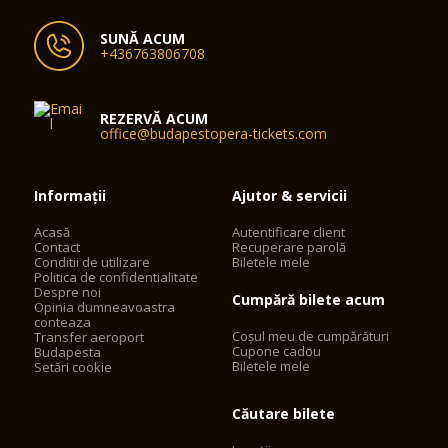
SUNĂ ACUM
+436763806708
REZERVĂ ACUM
office@budapestopera-tickets.com
Informații
Ajutor & servicii
Acasă
Autentificare client
Contact
Recuperare parolă
Conditii de utilizare
Biletele mele
Politica de confidentialitate
Despre noi
Cumpără bilete acum
Opinia dumneavoastra
conteaza
Coșul meu de cumpărături
Transfer aeroport
Cupone cadou
Budapesta
Biletele mele
Setări cookie
Căutare bilete