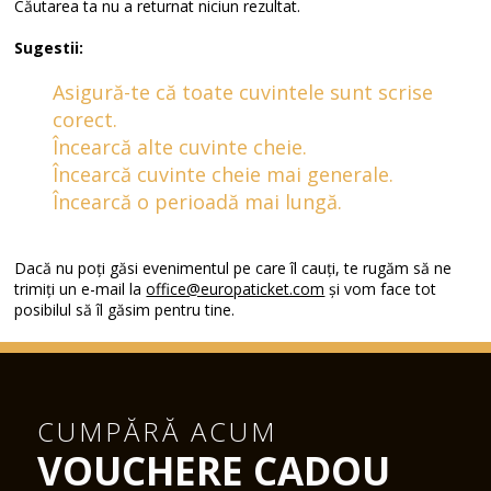
Căutarea ta nu a returnat niciun rezultat.
Sugestii:
Asigură-te că toate cuvintele sunt scrise
corect.
Încearcă alte cuvinte cheie.
Încearcă cuvinte cheie mai generale.
Încearcă o perioadă mai lungă.
Dacă nu poți găsi evenimentul pe care îl cauți, te rugăm să ne
trimiți un e-mail la
office@europaticket.com
și vom face tot
posibilul să îl găsim pentru tine.
CUMPĂRĂ ACUM
VOUCHERE CADOU