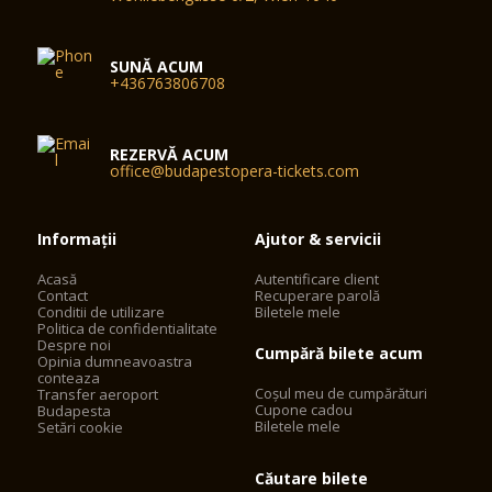
SUNĂ ACUM
+436763806708
REZERVĂ ACUM
office@budapestopera-tickets.com
Informații
Ajutor & servicii
Acasă
Autentificare client
Contact
Recuperare parolă
Conditii de utilizare
Biletele mele
Politica de confidentialitate
Despre noi
Cumpără bilete acum
Opinia dumneavoastra
conteaza
Coșul meu de cumpărături
Transfer aeroport
Cupone cadou
Budapesta
Biletele mele
Setări cookie
Căutare bilete