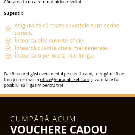
Căutarea ta nu a returnat niciun rezultat.
Sugestii:
Asigură-te că toate cuvintele sunt scrise
corect.
Încearcă alte cuvinte cheie.
Încearcă cuvinte cheie mai generale.
Încearcă o perioadă mai lungă.
Dacă nu poți găsi evenimentul pe care îl cauți, te rugăm să ne
trimiți un e-mail la
office@europaticket.com
și vom face tot
posibilul să îl găsim pentru tine.
CUMPĂRĂ ACUM
VOUCHERE CADOU