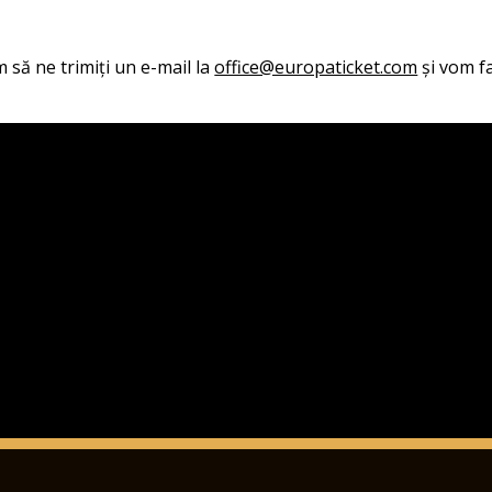
 să ne trimiți un e-mail la
office@europaticket.com
și vom fa