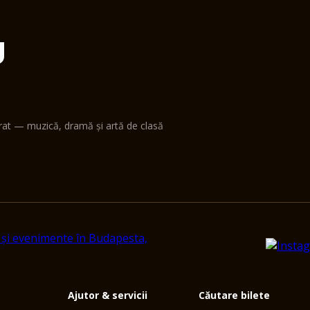
U
erat — muzică, dramă și artă de clasă
Ajutor & servicii
Căutare bilete