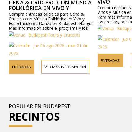
VIVO
CENA & CRUCERO CON MÚSICA
FOLKLÓRICA EN VIVO Y
Compra entradas o
Vinos y Música en
ESPECTÁCULO DE DANZA
Compra entradas oficiales para Cena &
Para más informa
Crucero con Música Folklórica en Vivo y
los precios, por f
Espectáculo de Danza en Budapest, Hungría.
o contáctanos por
Más información sobre el programa y los
Budapes
precios en línea y por teléfono.
Budapest Tours y Cruceros
jue 0
jue 06 ago 2026 - mar 01 dic
2026
2026
ENTRADAS
ENTRADAS
VER MÁS INFORMACIÓN
POPULAR EN BUDAPEST
RECINTOS