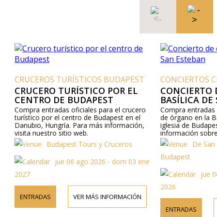
CRUCEROS TURÍSTICOS BUDAPEST
CONCIERTOS C
CRUCERO TURÍSTICO POR EL
CONCIERTO 
CENTRO DE BUDAPEST
BASÍLICA DE
Compra entradas oficiales para el crucero
Compra entradas o
turístico por el centro de Budapest en el
de órgano en la B
Danubio, Hungría. Para más información,
iglesia de Budape
visita nuestro sitio web.
información sobre
visita nuestro sit
Budapest Tours y Cruceros
De San 
teléfono.
Budapest
jue 06 ago 2026 - dom 03 ene
2027
jue 0
2026
ENTRADAS
VER MÁS INFORMACIÓN
ENTRADAS