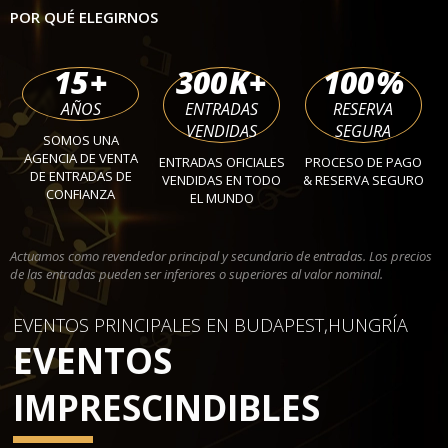
POR QUÉ ELEGIRNOS
15
+
300
K+
100
%
AÑOS
ENTRADAS
RESERVA
VENDIDAS
SEGURA
SOMOS UNA
AGENCIA DE VENTA
ENTRADAS OFICIALES
PROCESO DE PAGO
DE ENTRADAS DE
VENDIDAS EN TODO
& RESERVA SEGURO
CONFIANZA
EL MUNDO
Actuamos como revendedor principal y secundario de entradas. Los precios
de las entradas pueden ser inferiores o superiores al valor nominal.
EVENTOS PRINCIPALES EN BUDAPEST,HUNGRÍA
EVENTOS
IMPRESCINDIBLES