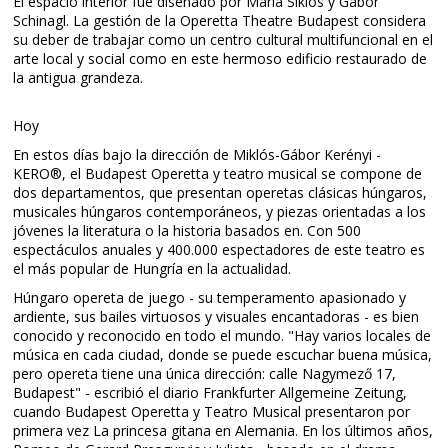
El espacio interior fue diseñado por Mária Siklós y Gábor
Schinagl. La gestión de la Operetta Theatre Budapest considera
su deber de trabajar como un centro cultural multifuncional en el
arte local y social como en este hermoso edificio restaurado de
la antigua grandeza.
Hoy
En estos días bajo la dirección de Miklós-Gábor Kerényi -
KERO®, el Budapest Operetta y teatro musical se compone de
dos departamentos, que presentan operetas clásicas húngaros,
musicales húngaros contemporáneos, y piezas orientadas a los
jóvenes la literatura o la historia basados ​​en. Con 500
espectáculos anuales y 400.000 espectadores de este teatro es
el más popular de Hungría en la actualidad.
Húngaro opereta de juego - su temperamento apasionado y
ardiente, sus bailes virtuosos y visuales encantadoras - es bien
conocido y reconocido en todo el mundo. "Hay varios locales de
música en cada ciudad, donde se puede escuchar buena música,
pero opereta tiene una única dirección: calle Nagymező 17,
Budapest" - escribió el diario Frankfurter Allgemeine Zeitung,
cuando Budapest Operetta y Teatro Musical presentaron por
primera vez La princesa gitana en Alemania. En los últimos años,