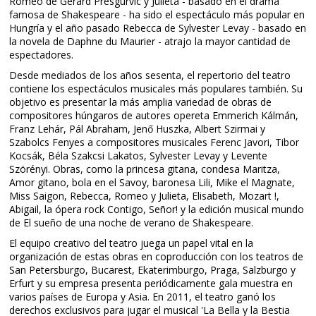
Romeo de Gerard Presgurvic y Julieta - basado en el drama
famosa de Shakespeare - ha sido el espectáculo más popular en
Hungría y el año pasado Rebecca de Sylvester Levay - basado en
la novela de Daphne du Maurier - atrajo la mayor cantidad de
espectadores.
Desde mediados de los años sesenta, el repertorio del teatro
contiene los espectáculos musicales más populares también. Su
objetivo es presentar la más amplia variedad de obras de
compositores húngaros de autores opereta Emmerich Kálmán,
Franz Lehár, Pál Abraham, Jenő Huszka, Albert Szirmai y
Szabolcs Fenyes a compositores musicales Ferenc Javori, Tibor
Kocsák, Béla Szakcsi Lakatos, Sylvester Levay y Levente
Szörényi. Obras, como la princesa gitana, condesa Maritza,
Amor gitano, bola en el Savoy, baronesa Lili, Mike el Magnate,
Miss Saigon, Rebecca, Romeo y Julieta, Elisabeth, Mozart !,
Abigail, la ópera rock Contigo, Señor! y la edición musical mundo
de El sueño de una noche de verano de Shakespeare.
El equipo creativo del teatro juega un papel vital en la
organización de estas obras en coproducción con los teatros de
San Petersburgo, Bucarest, Ekaterimburgo, Praga, Salzburgo y
Erfurt y su empresa presenta periódicamente gala muestra en
varios países de Europa y Asia. En 2011, el teatro ganó los
derechos exclusivos para jugar el musical 'La Bella y la Bestia