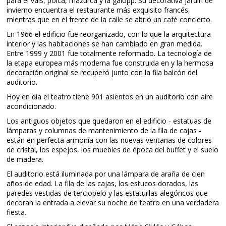
para el vals, polca, mazurca y la galopp. Su decorativa jardín de
invierno encuentra el restaurante más exquisito francés,
mientras que en el frente de la calle se abrió un café concierto.
En 1966 el edificio fue reorganizado, con lo que la arquitectura
interior y las habitaciones se han cambiado en gran medida.
Entre 1999 y 2001 fue totalmente reformado. La tecnología de
la etapa europea más moderna fue construida en y la hermosa
decoración original se recuperó junto con la fila balcón del
auditorio.
Hoy en día el teatro tiene 901 asientos en un auditorio con aire
acondicionado.
Los antiguos objetos que quedaron en el edificio - estatuas de
lámparas y columnas de mantenimiento de la fila de cajas -
están en perfecta armonía con las nuevas ventanas de colores
de cristal, los espejos, los muebles de época del buffet y el suelo
de madera.
El auditorio está iluminada por una lámpara de araña de cien
años de edad. La fila de las cajas, los estucos dorados, las
paredes vestidas de terciopelo y las estatuillas alegóricos que
decoran la entrada a elevar su noche de teatro en una verdadera
fiesta.