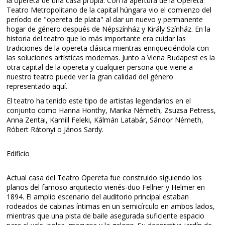
la opereta de una casa propia. Con la apertura de la Opereta
Teatro Metropolitano de la capital húngara vio el comienzo del
período de "opereta de plata" al dar un nuevo y permanente
hogar de género después de Népszínház y Király Színház. En la
historia del teatro que lo más importante era cuidar las
tradiciones de la opereta clásica mientras enriqueciéndola con
las soluciones artísticas modernas. Junto a Viena Budapest es la
otra capital de la opereta y cualquier persona que viene a
nuestro teatro puede ver la gran calidad del género
representado aquí.
El teatro ha tenido este tipo de artistas legendarios en el
conjunto como Hanna Honthy, Marika Németh, Zsuzsa Petress,
Anna Zentai, Kamill Feleki, Kálmán Latabár, Sándor Németh,
Róbert Rátonyi o János Sardy.
Edificio
Actual casa del Teatro Opereta fue construido siguiendo los
planos del famoso arquitecto vienés-duo Fellner y Helmer en
1894. El amplio escenario del auditorio principal estaban
rodeados de cabinas íntimas en un semicírculo en ambos lados,
mientras que una pista de baile asegurada suficiente espacio