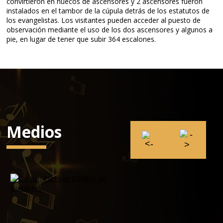
convirtieron en huecos de ascensores y 2 ascensores fueron
instalados en el tambor de la cúpula detrás de los estatutos de
los evangelistas. Los visitantes pueden acceder al puesto de
observación mediante el uso de los dos ascensores y algunos a
pie, en lugar de tener que subir 364 escalones.
Medios