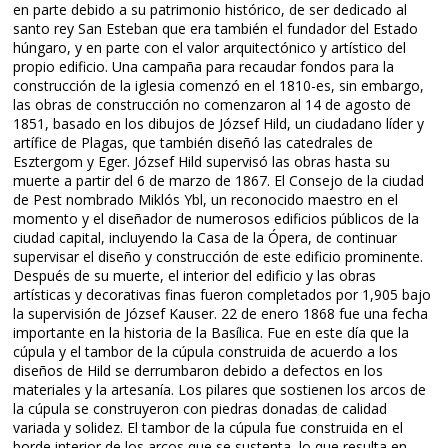
en parte debido a su patrimonio histórico, de ser dedicado al
santo rey San Esteban que era también el fundador del Estado
húngaro, y en parte con el valor arquitectónico y artístico del
propio edificio. Una campaña para recaudar fondos para la
construcción de la iglesia comenzó en el 1810-es, sin embargo,
las obras de construcción no comenzaron al 14 de agosto de
1851, basado en los dibujos de József Hild, un ciudadano líder y
artífice de Plagas, que también diseñó las catedrales de
Esztergom y Eger. József Hild supervisó las obras hasta su
muerte a partir del 6 de marzo de 1867. El Consejo de la ciudad
de Pest nombrado Miklós Ybl, un reconocido maestro en el
momento y el diseñador de numerosos edificios públicos de la
ciudad capital, incluyendo la Casa de la Ópera, de continuar
supervisar el diseño y construcción de este edificio prominente.
Después de su muerte, el interior del edificio y las obras
artísticas y decorativas finas fueron completados por 1,905 bajo
la supervisión de József Kauser. 22 de enero 1868 fue una fecha
importante en la historia de la Basílica. Fue en este día que la
cúpula y el tambor de la cúpula construida de acuerdo a los
diseños de Hild se derrumbaron debido a defectos en los
materiales y la artesanía. Los pilares que sostienen los arcos de
la cúpula se construyeron con piedras donadas de calidad
variada y solidez. El tambor de la cúpula fue construida en el
borde interior de los arcos que se sustenta, lo que resulta en