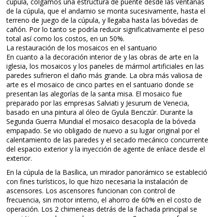
cúpula, colgamos una estructura de puente desde las ventanas
de la cúpula, que el andamio se monta sucesivamente, hasta el
terreno de juego de la cúpula, y llegaba hasta las bóvedas de
cañón. Por lo tanto se podría reducir significativamente el peso
total así como los costos, en un 50%.
La restauración de los mosaicos en el santuario
En cuanto a la decoración interior de y las obras de arte en la
iglesia, los mosaicos y los paneles de mármol artificiales en las
paredes sufrieron el daño más grande. La obra más valiosa de
arte es el mosaico de cinco partes en el santuario donde se
presentan las alegorías de la santa misa. El mosaico fue
preparado por las empresas Salviati y Jesurum de Venecia,
basado en una pintura al óleo de Gyula Benczúr. Durante la
Segunda Guerra Mundial el mosaico desacopla de la bóveda
empapado. Se vio obligado de nuevo a su lugar original por el
calentamiento de las paredes y el secado mecánico concurrente
del espacio exterior y la inyección de agente de enlace desde el
exterior.
En la cúpula de la Basílica, un mirador panorámico se estableció
con fines turísticos, lo que hizo necesaria la instalación de
ascensores. Los ascensores funcionan con control de
frecuencia, sin motor interno, el ahorro de 60% en el costo de
operación. Los 2 chimeneas detrás de la fachada principal se