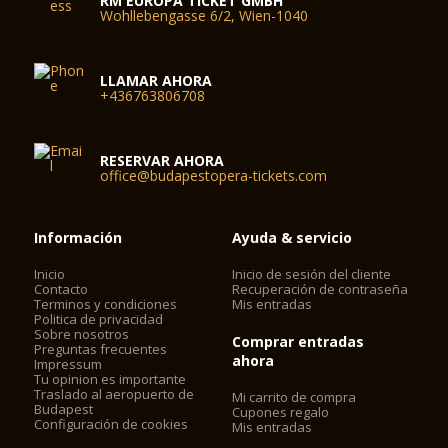
RM EUROPA TICKET GMBH
Wohllebengasse 6/2, Wien-1040
LLAMAR AHORA
+436763806708
RESERVAR AHORA
office@budapestopera-tickets.com
Información
Ayuda & servicio
Inicio
Inicio de sesión del cliente
Contacto
Recuperación de contraseña
Terminos y condiciones
Mis entradas
Politica de privacidad
Sobre nosotros
Comprar entradas
Preguntas frecuentes
ahora
Impressum
Tu opinion es importante
Traslado al aeropuerto de
Mi carrito de compra
Budapest
Cupones regalo
Configuración de cookies
Mis entradas