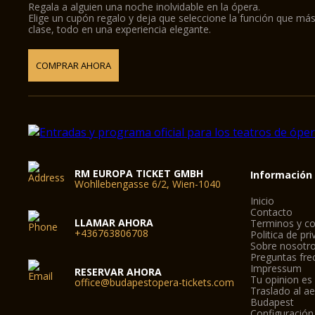
Regala a alguien una noche inolvidable en la ópera.
Elige un cupón regalo y deja que seleccione la función que más
clase, todo en una experiencia elegante.
COMPRAR AHORA
RM EUROPA TICKET GMBH
Información
Wohllebengasse 6/2, Wien-1040
Inicio
Contacto
LLAMAR AHORA
Terminos y co
+436763806708
Politica de pr
Sobre nosotr
Preguntas fre
Impressum
RESERVAR AHORA
Tu opinion es
office@budapestopera-tickets.com
Traslado al a
Budapest
Configuración