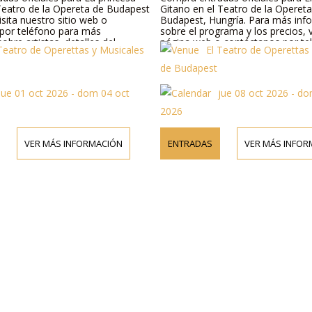
 Teatro de la Opereta de Budapest
Gitano en el Teatro de la Operet
isita nuestro sitio web o
Budapest, Hungría. Para más inf
por teléfono para más
sobre el programa y los precios, v
obre artistas, detalles del
página web o contáctanos por te
 Teatro de Operettas y Musicales
El Teatro de Operettas
recios de entradas.
de Budapest
jue 01 oct 2026 - dom 04 oct
jue 08 oct 2026 - d
2026
VER MÁS INFORMACIÓN
ENTRADAS
VER MÁS INFOR