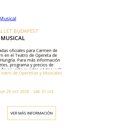
ALLET BUDAPEST
 MUSICAL
das oficiales para Carmen de
rn en el Teatro de Opereta de
Hungría. Para más información
retes, programa y precios de
 favor visita nuestra página web
 Teatro de Operettas y Musicales
s por teléfono.
jue 29 oct 2026 - sáb 31 oct
VER MÁS INFORMACIÓN