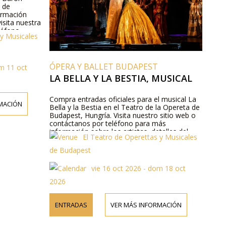
a de
ormación
isita nuestra
léfono.
 y Musicales
ÓPERA Y BALLET BUDAPEST
om 11 oct
LA BELLA Y LA BESTIA, MUSICAL
Compra entradas oficiales para el musical La
MACIÓN
Bella y la Bestia en el Teatro de la Opereta de
Budapest, Hungría. Visita nuestro sitio web o
contáctanos por teléfono para más
información sobre los artistas, detalles del
El Teatro de Operettas y Musicales
programa y precios de las entradas.
de Budapest
vie 16 oct 2026 - dom 18 oct
2026
ENTRADAS
VER MÁS INFORMACIÓN