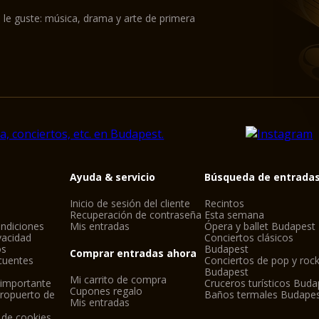
 le guste: música, drama y arte de primera
Ayuda & servicio
Búsqueda de entrada
Inicio de sesión del cliente
Recintos
Recuperación de contraseña
Esta semana
ndiciones
Mis entradas
Ópera y ballet Budapest
ivacidad
Conciertos clásicos
os
Budapest
Comprar entradas ahora
cuentes
Conciertos de pop y roc
Budapest
Mi carrito de compra
 importante
Cruceros turísticos Buda
Cupones regalo
eropuerto de
Baños termales Budape
Mis entradas
 de cookies