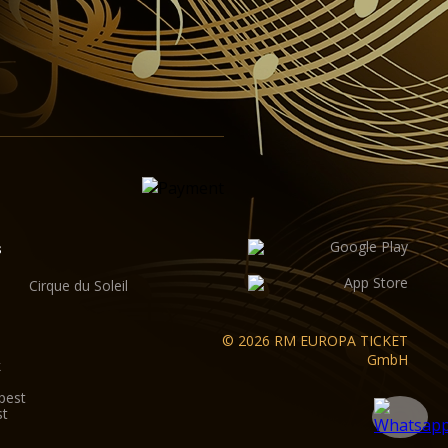
s
Cirque du Soleil
© 2026 RM EUROPA TICKET
GmbH
k
pest
st