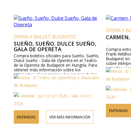
ÓPERA Y B
ÓPERA Y BALLET BUDAPEST
CARMEN,
SUEÑO, SUEÑO, DULCE SUEÑO,
GALA DE OPERETA
Compra entra
Frank Wildho
Compra boletos oficiales para Sueño, Sueño,
Budapest en 
Dulce Sueño - Gala de Opereta en el Teatro
sobre intérp
de la Opereta de Budapest en Hungría. Para
entradas, por
obtener más información sobre los
El
o contáctano
intérpretes, el programa y los precios de los
El Teatro de Operettas y Musicales
de Budapest
boletos, visite nuestro sitio web o
contáctenos por teléfono.
de Budapest
jue 22 oct 2026 - sáb 24 oct
2026
2026
ENTRADAS
ENTRADAS
VER MÁS INFORMACIÓN