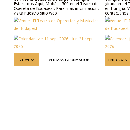
Estaremos Aquí, Mohács 500 en el Teatro de
gitana en el
Opereta de Budapest. Para más información,
en Hungría. V
visita nuestro sitio web.
contáctanos 
información s
El Teatro de Operettas y Musicales
El
programa y p
de Budapest
de Budapest
vie 11 sept 2026 - lun 21 sept
2026
2026
ENTRADAS
VER MÁS INFORMACIÓN
ENTRADAS