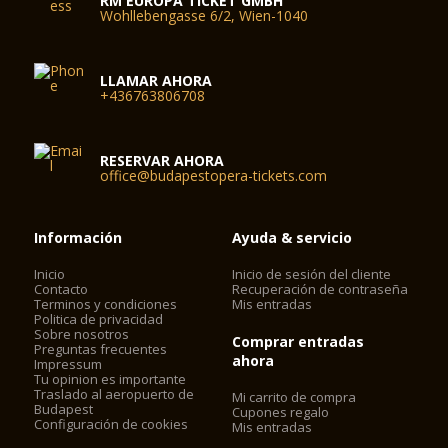
RM EUROPA TICKET GMBH
Wohllebengasse 6/2, Wien-1040
LLAMAR AHORA
+436763806708
RESERVAR AHORA
office@budapestopera-tickets.com
Información
Ayuda & servicio
Inicio
Inicio de sesión del cliente
Contacto
Recuperación de contraseña
Terminos y condiciones
Mis entradas
Politica de privacidad
Sobre nosotros
Comprar entradas
Preguntas frecuentes
ahora
Impressum
Tu opinion es importante
Traslado al aeropuerto de
Mi carrito de compra
Budapest
Cupones regalo
Configuración de cookies
Mis entradas