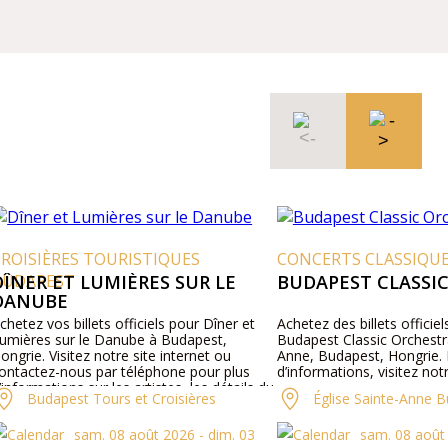
ROISIÈRES TOURISTIQUES
CONCERTS CLASSIQUE
UDAPEST
ÎNER ET LUMIÈRES SUR LE
BUDAPEST CLASSIC
ANUBE
hetez vos billets officiels pour Dîner et
Achetez des billets officiels
mières sur le Danube à Budapest,
Budapest Classic Orchestra à
ngrie. Visitez notre site internet ou
Anne, Budapest, Hongrie. P
ntactez-nous par téléphone pour plus
d’informations, visitez notr
informations sur les artistes, les détails du
Budapest Tours et Croisières
Église Sainte-Anne B
ogramme et les prix des billets.
sam. 08 août 2026 - dim. 03
sam. 08 août 2