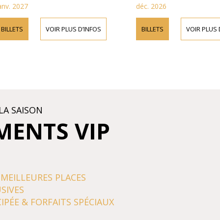
nv. 2027
déc. 2026
BILLETS
VOIR PLUS D’INFOS
BILLETS
VOIR PLUS D
LA SAISON
MENTS VIP
 MEILLEURES PLACES
SIVES
IPÉE & FORFAITS SPÉCIAUX