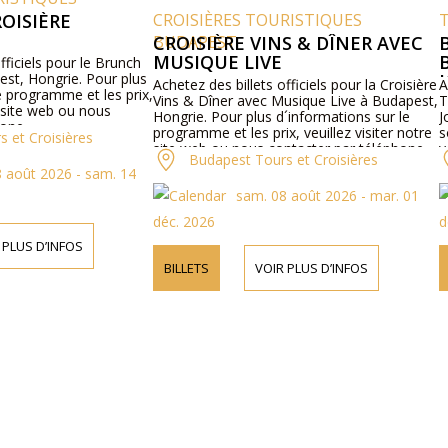
SIÈRE
CROISIÈRES TOURISTIQUES
TH
BUDAPEST
CROISIÈRE VINS & DÎNER AVEC
BA
MUSIQUE LIVE
BU
ciels pour le Brunch
, Hongrie. Pour plus
JO
Achetez des billets officiels pour la Croisière
Ache
rogramme et les prix,
Vins & Dîner avec Musique Live à Budapest,
The
ite web ou nous
Hongrie. Pour plus d´informations sur le
Jou
e.
programme et les prix, veuillez visiter notre
sont
t Croisières
site web ou nous contacter par téléphone.
véri
Budapest Tours et Croisières
´inf
oût 2026 - sam. 14
veui
sam. 08 août 2026 - mar. 01
cont
déc. 2026
déc
US D’INFOS
BILLETS
VOIR PLUS D’INFOS
BI