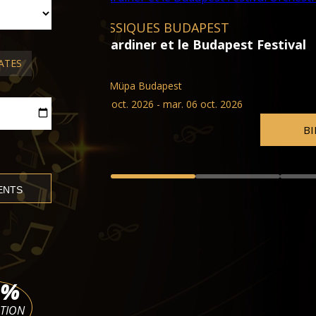
OPÉRA ET BALLET BUDAPEST
t Festival
Passion
ATES
Opéra d'État hongrois
dim. 04 oct. 2026 - sam. 27 ma
BILLETS
%
ATION