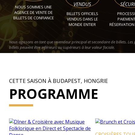
VENDUS
SÉCURI
NOUS SOMMES UNE
AGENCE DE VENTE DE
BILLETS OFFICIELS
PROCESS
BILLETS DE CONFIANCE
VENDUS DANS LE
PAIEMENT
MONDE ENTIER
RÉSERVATION
Nous agissons en tant que revendeur principal et secondaire de billets. Les 
billets peuvent être inférieurs ou supérieurs à leur valeur faciale.
CETTE SAISON À BUDAPEST, HONGRIE
PROGRAMME
CROISIÈRES TOURI