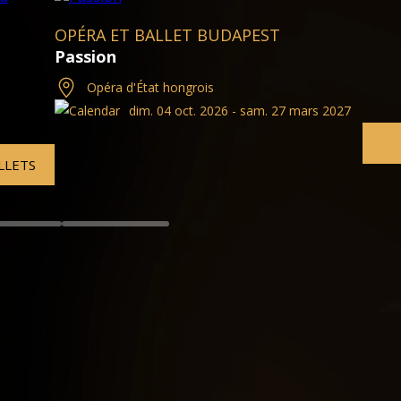
OPÉRA ET BALLET BUDAPEST
Parsifal Version de concert
Opéra d'État hongrois
rs 2027
dim. 04 oct. 2026 - dim. 
BILLETS