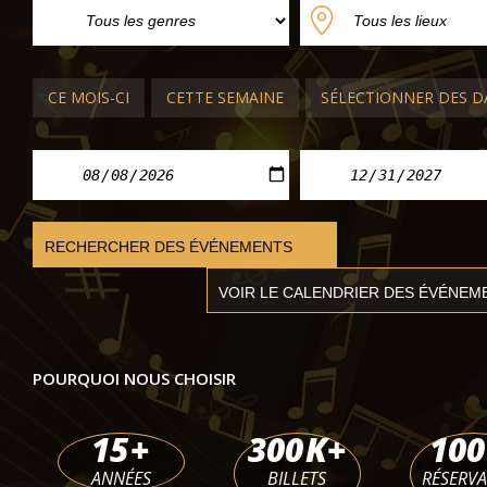
CONCERTS CLASSIQUES BUDAPEST
Sir John Eliot Gardiner et le Budapes
Orchestra
CE MOIS-CI
CETTE SEMAINE
SÉLECTIONNER DES D
Palace of Arts Müpa Budapest
dim. 04 oct. 2026 - mar. 06 oct. 2026
POURQUOI NOUS CHOISIR
15
+
300
K+
100
ANNÉES
BILLETS
RÉSERV