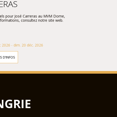
ERAS
iciels pour José Carreras au MVM Dome,
nformations, consultez notre site web.
t 2026 - dim. 20 déc. 2026
S D’INFOS
NGRIE