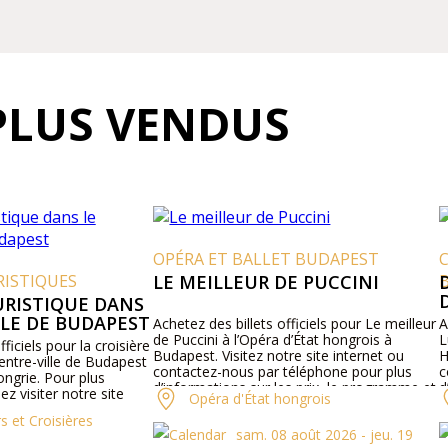
PLUS VENDUS
OPÉRA ET BALLET BUDAPEST
C
ISTIQUES
LE MEILLEUR DE PUCCINI
B
D
D
RISTIQUE DANS
LE DE BUDAPEST
Achetez des billets officiels pour Le meilleur
Ac
de Puccini à l’Opéra d’État hongrois à
Lu
iciels pour la croisière
Budapest. Visitez notre site internet ou
Ho
entre-ville de Budapest
contactez-nous par téléphone pour plus
co
grie. Pour plus
d’informations sur les prix, le programme et
d’
z visiter notre site
Opéra d'État hongrois
la distribution.
pr
et Croisières
sam. 08 août 2026 - jeu. 19