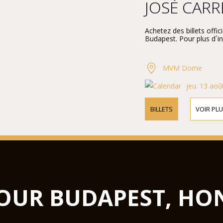
JOSÉ CARR
Achetez des billets off
Budapest. Pour plus d´i
MVM Dome
jeu. 13 aoû
BILLETS
VOIR PLU
OUR BUDAPEST, HO