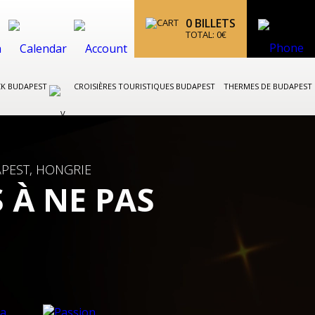
0
BILLETS
TOTAL:
0
€
CK BUDAPEST
CROISIÈRES TOURISTIQUES BUDAPEST
THERMES DE BUDAPEST
PEST, HONGRIE
 À NE PAS