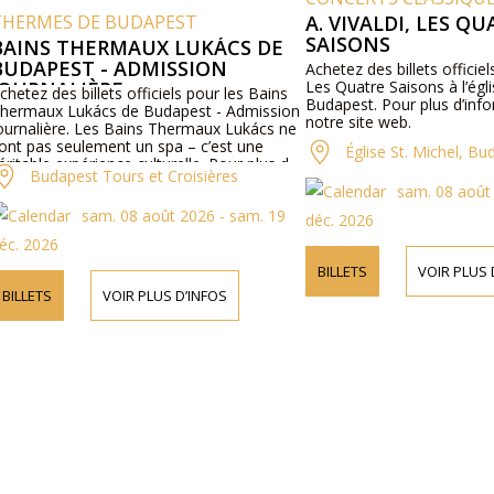
ERMES DE BUDAPEST
A. VIVALDI, LES QUA
SAISONS
INS THERMAUX LUKÁCS DE
DAPEST - ADMISSION
Achetez des billets officiels p
URNALIÈRE
Les Quatre Saisons à l’église 
tez des billets officiels pour les Bains
Budapest. Pour plus d’informa
rmaux Lukács de Budapest - Admission
notre site web.
rnalière. Les Bains Thermaux Lukács ne
 pas seulement un spa – c’est une
Église St. Michel, Buda
table expérience culturelle. Pour plus d
Budapest Tours et Croisières
ormations sur le programme et les prix,
sam. 08 août 20
llez visiter notre site web ou nous
sam. 08 août 2026 - sam. 19
acter par téléphone.
déc. 2026
. 2026
BILLETS
VOIR PLUS D’I
LLETS
VOIR PLUS D’INFOS