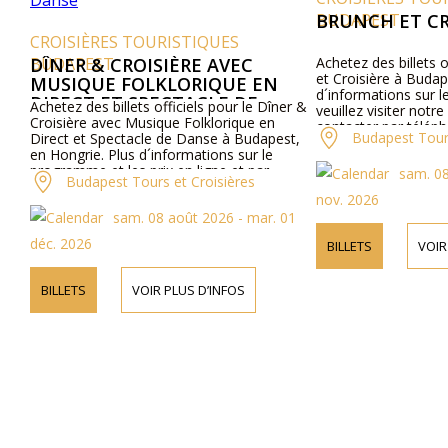
BUDAPEST
BRUNCH ET CROI
CROISIÈRES TOURISTIQUES
BUDAPEST
DÎNER & CROISIÈRE AVEC
Achetez des billets offi
et Croisière à Budapest
MUSIQUE FOLKLORIQUE EN
d´informations sur le p
DIRECT ET SPECTACLE DE
Achetez des billets officiels pour le Dîner &
veuillez visiter notre s
DANSE
Croisière avec Musique Folklorique en
contacter par téléphon
Budapest Tours e
Direct et Spectacle de Danse à Budapest,
en Hongrie. Plus d´informations sur le
programme et les prix en ligne et par
sam. 08 a
Budapest Tours et Croisières
téléphone.
nov. 2026
sam. 08 août 2026 - mar. 01
déc. 2026
BILLETS
VOIR PL
BILLETS
VOIR PLUS D’INFOS