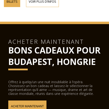
BILLETS
VOIR PLUS D’INFOS
ACHETER MAINTENANT
BONS CADEAUX POUR
BUDAPEST, HONGRIE
Offrez à quelqu’un une nuit inoubliable à l’opéra.
Choisissez un bon cadeau et laissez-le sélectionner la
représentation qu’il aime — musique, drame et art de
classe mondiale, réunis dans une expérience élégante.
ACHETER MAINTENANT