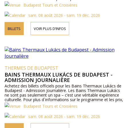
Budapest Tours et Croisières
sam. 08 août 2026 - sam. 19 déc. 2026
BILLETS
VOIR PLUS D’INFOS
THERMES DE BUDAPEST
BAINS THERMAUX LUKÁCS DE BUDAPEST -
ADMISSION JOURNALIÈRE
Achetez des billets officiels pour les Bains Thermaux Lukács de
Budapest - Admission Journalière. Les Bains Thermaux Lukács
ne sont pas seulement un spa – c’est une véritable expérience
culturelle. Pour plus d´informations sur le programme et les prix,
veuillez visiter notre site web ou nous contacter par téléphone.
Budapest Tours et Croisières
sam. 08 août 2026 - sam. 19 déc. 2026