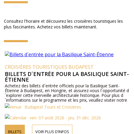
Consultez l'horaire et découvrez les croisières touristiques les
plus fascinantes. Achetez vos billets maintenant.
CROISIÈRES TOURISTIQUES BUDAPEST
BILLETS D´ENTRÉE POUR LA BASILIQUE SAINT-
ÉTIENNE
Achetez des billets d´entrée officiels pour la Basilique Saint-
Étienne à Budapest, en Hongrie, et assurez-vous l´opportunité d
´explorer cette merveille architecturale historique. Pour plus d
´informations sur le programme et les prix, veuillez visiter notre
site web ou nous contacter par téléphone.
Budapest Tours et Croisières
ven. 07 août 2026 - jeu. 31 déc. 2026
BILLETS
VOIR PLUS D’INFOS