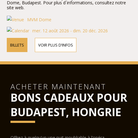
Dome, Budapest. Pour plus d´informations, consultez notre
site web.
MVM Dome
mer. 12 août 2026 - dim. 20 déc. 2026
BILLETS
VOIR PLUS D’INFOS
ACHETER MAINTENANT
BONS CADEAUX POUR
BUDAPEST, HONGRIE
Offrez à quelqu’un une nuit inoubliable à l’opéra.