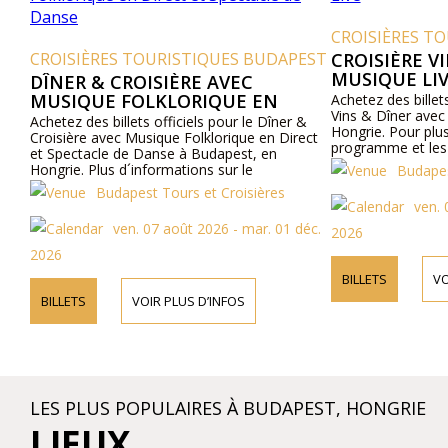
CROISIÈRES T
CROISIÈRES TOURISTIQUES BUDAPEST
CROISIÈRE V
MUSIQUE LI
DÎNER & CROISIÈRE AVEC
MUSIQUE FOLKLORIQUE EN
Achetez des billets
Vins & Dîner avec
DIRECT ET SPECTACLE DE DANSE
Achetez des billets officiels pour le Dîner &
Hongrie. Pour plus
Croisière avec Musique Folklorique en Direct
programme et les p
et Spectacle de Danse à Budapest, en
site web ou nous 
Hongrie. Plus d´informations sur le
Budapes
programme et les prix en ligne et par
Budapest Tours et Croisières
téléphone.
ven. 
ven. 07 août 2026 - mar. 01 déc.
2026
2026
BILLETS
VO
BILLETS
VOIR PLUS D’INFOS
LES PLUS POPULAIRES À BUDAPEST, HONGRIE
LIEUX