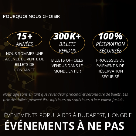
POURQUOI NOUS CHOISIR
15
+
300
K+
100
%
ANNÉES
BILLETS
RÉSERVATION
VENDUS
SÉCURISÉE
NOUS SOMMES UNE
AGENCE DE VENTE DE
BILLETS OFFICIELS
PROCESSUS DE
BILLETS DE
VENDUS DANS LE
PAIEMENT & DE
CONFIANCE
MONDE ENTIER
RÉSERVATION
SÉCURISÉ
Nous agissons en tant que revendeur principal et secondaire de billets. Les
prix des billets peuvent être inférieurs ou supérieurs à leur valeur faciale.
ÉVÉNEMENTS POPULAIRES À BUDAPEST, HONGRIE
ÉVÉNEMENTS À NE PAS