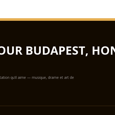
OUR BUDAPEST, HO
ntation qu’il aime — musique, drame et art de