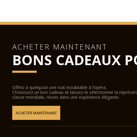
ACHETER MAINTENANT
BONS CADEAUX P
Offrez à quelqu’un une nuit inoubliable à l’opéra.
Choisissez un bon cadeau et laissez-le sélectionner la représe
classe mondiale, réunis dans une expérience élégante.
ACHETER MAINTENANT