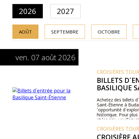
2026
2027
AOÛT
SEPTEMBRE
OCTOBRE
ven. 07 août 2026
CROISIÈRES TOU
BILLETS D´E
BASILIQUE S
Achetez des billets d´
Saint-Étienne à Buda
´opportunité d´explor
historique. Pour plu
et les prix, veuillez 
contacter par téléph
CROISIÈRES TOU
CROISIÈRE A