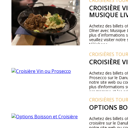
CROISIÈRES TOU
CROISIÈRE V
MUSIQUE LI
Achetez des billets of
Dîner avec Musique L
plus d´informations s
veuillez visiter notr
téléphone.
CROISIÈRES TOU
CROISIÈRE 
Achetez des billets of
Prosecco sur le Danu
notre site web ou c
plus d’informations su
programme et les prix
CROISIÈRES TOU
OPTIONS BO
Achetez des billets o
croisière sur le Danu
notre site web ou c