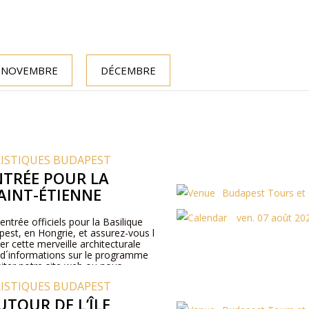
NOVEMBRE
DÉCEMBRE
RISTIQUES BUDAPEST
NTRÉE POUR LA
AINT-ÉTIENNE
Budapest Tours et 
ven. 07 août 20
entrée officiels pour la Basilique
pest, en Hongrie, et assurez-vous l
er cette merveille architecturale
s d´informations sur le programme
visiter notre site web ou nous
one.
RISTIQUES BUDAPEST
UTOUR DE L’ÎLE