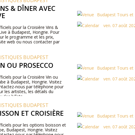
RISTIQUES BUDAPEST
INS & DÎNER AVEC
VE
Budapest Tours et 
ven. 07 août 20
ficiels pour la Croisière Vins &
ive à Budapest, Hongrie. Pour
ur le programme et les prix,
e site web ou nous contacter par
RISTIQUES BUDAPEST
VIN OU PROSECCO
Budapest Tours et 
ficiels pour la Croisière Vin ou
ven. 07 août 20
be à Budapest, Hongrie. Visitez
ontactez-nous par téléphone pour
r les artistes, les détails du
 des billets.
RISTIQUES BUDAPEST
ISSON ET CROISIÈRE
Budapest Tours et 
fficiels pour les options boisson et
ven. 07 août 20
be, Budapest, Hongrie. Visitez
ontactez-nous par téléphone pour