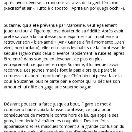
après avoir déversé sa rancœur vis-à-vis de la gent féminine
(Récitatif et air « Tutto è disposto... Aprite un po' quegli occhi »).
Suzanne, qui a été prévenue par Marceline, veut également
jouer un tour à Figaro qui ose douter de sa fidélité. Après avoir
prêté sa voix à la comtesse pour exprimer son impatience à
retrouver son « bien-aimé » (Air « Giunse alfin il momento...Deh
vieni, non tardar »), elle tente sous les habits de la comtesse de
séduire Figaro mais celui-ci évente rapidement la ruse et, après
être entré dans son jeu en devenant de plus en plus
entreprenant, ce qui met en rage Suzanne, il lui avoue l'avoir
reconnue. Les jeunes mariés font la paix alors que paraît la
comtesse, d'abord importunée par Chérubin qui pense faire la
cour à Suzanne, puis rejointe par le comte qui lui déclare son
amour et lui offre en gage une superbe bague.
Désirant pousser la farce jusqu'au bout, Figaro se met à
courtiser à haute voix la fausse comtesse, ce qui a pour
conséquence de mettre le comte hors de lui, qui appelle ses
gens, bien décidé à châtier les coupables. Des lumières
apparaissent et les masques tombent à la grande confusion du
comte qui n'a plus d'autre choix que d'implorer le pardon de sa