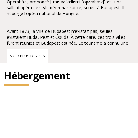
Operaház , prononcé [ˈmɒɟɒɾ ˈaːllɒmi ˈopɛɾɒhaːz]) est une
salle d'opéra de style néorenaissance, située à Budapest. Il
héberge l'opéra national de Hongrie.
Avant 1873, la ville de Budapest n'existait pas, seules
existaient Buda, Pest et Óbuda. À cette date, ces trois villes
furent réunies et Budapest est née. Le tourisme a connu une
expansion considérable entraînant la construction de cafés et
de restaurants. La nécessité d'une salle d'opéra s'est
VOIR PLUS D’INFOS
rapidement faite sentir pour promouvoir la culture.
Hébergement
L'empereur François-Joseph d'Autriche-Hongrie confie
à Miklós Ybl, un des architectes hongrois le plus coté
du xixe siècle, le soin de réaliser l'ouvrage. La construction
dure 9 ans, de 1875 au 27 septembre 1884, date de
l'inauguration.
Le bâtiment, richement décoré, est considéré comme un
chef-d'œuvre d'architecture néorenaissance avec, cependant,
des éléments de style baroque. L'ornementation est réalisée
par des artistes hongrois renommés à l'époque : Bertalan