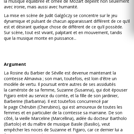
la musique équilibrée et ornée de Mozart dépeint non seulement
avec ironie, mais aussi avec humanité.
La mise en scène de Judit Galgóczy se concentre sur le jeu
dynamique et pulsant de chacun apparaissant différent de ce qu’il
est et désirant quelque chose de différent de ce qu’il possède.
Sur scène, tout est vivant, palpitant et en mouvement, tandis
que la musique monte en puissance...
Argument
La Rosine du Barbier de Séville est devenue maintenant la
comtesse Almaviva ; son mari, toutefois, est loin d'être un
modèle de vertu. Il poursuit entre autres de ses assiduités
la camériste de sa femme, Suzanne (Susanna), qui doit épouser
Figaro entré au service du comte, et la fille de son jardinier,
Barberine (Barbarina). Il est toutefois concurrencé par
le page Chérubin (Cherubino), qui est amoureux de toutes les
femmes et en particulier de la comtesse sa marraine. De son
côté, la vieille Marceline (Marcellina), aidée du docteur Bartholo
(Bartolo) et du maître de musique Basile (Basilio), veut
empêcher les noces de Suzanne et Figaro, car ce dernier lui a