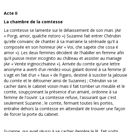
Acte II
La chambre de la comtesse
La comtesse se lamente sur le délaissement de son mari. (Air
« Porgi, amor, qualche ristoro ») Suzanne fait entrer Chérubin
qu'elle convainc de chanter à sa marraine la sérénade qu'il a
composée en son honneur (Air « Voi, che sapete che cosa é
amor »). Les deux femmes décident de l'habiller en femme afin
qu'il puisse rester incognito au château et assister au mariage
(Air « Venite inginocchiatevi »). Arrivée du comte qu'une lettre
anonyme a averti d'un rendez-vous galant donné à sa femme (il
s'agit en fait d'un « faux » de Figaro, destiné à susciter la jalousie
du comte et le détourner ainsi de Suzanne) ; Chérubin va se
cacher dans le cabinet voisin mais il fait tomber un meuble et le
comte, soupçonnant la présence d'un amant, ordonne à sa
femme de l'ouvrir. La comtesse refuse, l'assurant que c'est
seulement Suzanne ; le comte, fermant toutes les portes,
entraîne dehors la comtesse en attendant de trouver une façon
de forcer la porte du cabinet.
Suzanne, qui avait réussi à se cacher derrière le lit, fait sortir