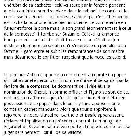
Chérubin de sa cachette ; celui-ci saute par la fenêtre pendant
que la camériste prend sa place dans le cabinet. Le comte et la
comtesse reviennent. La comtesse avoue que c'est Chérubin qui
est caché là pour une farce bien innocente. Le comte entre en
fureur et force la porte mais, à son grand étonnement (et à celui
de la comtesse), il tombe sur Suzanne. Celle-ci lui annonce
ironiquement que la lettre était fausse et que c'était un jeu
destiné à le rendre jaloux afin qu'il s'intéresse un peu plus à sa
femme. Figaro entre et subit les remontrances de son maître
mais désamorce le conflit en rappelant que la noce les attend.
Le jardinier Antonio apporte à ce moment au comte un papier
qu'il dit avoir été perdu par un homme qui vient de sauter par la
fenêtre de la comtesse. Le document se révèle être la
nomination de Chérubin comme officier et Figaro se sort de cet
embarras en affirmant que c'est lui qui a sauté et qu'il était en
possession de ce papier dans le but d'y faire apposer par le
comte un cachet manquant. Alors que tous s'apprêtent à
rejoindre la noce, Marceline, Bartholo et Basile apparaissent,
réclamant l'application du précédent contrat. Le mariage de
Figaro et de Suzanne se trouve reporté afin que le comte puisse
juger sereinement - dit-il - de sa validité.