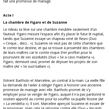
fait une promesse de mariage.
Acte I
La chambre de Figaro et de Suzanne
Le rideau se lève sur une chambre meublée seulement d'un
fauteuil. Figaro mesure l'espace afin d'y placer le futur lit nuptial,
tandis que Suzanne essaye un chapeau orné de fleurs (Duo
« Cinque... dieci... »). Suzanne ne veut pas de cette chambre que
le comte leur destine, et qui se trouve à proximité des chambres
de leurs maîtres car le comte risque d'en profiter pour la
poursuivre de ses assiduités (Duo « Se a caso madama »).
Figaro, demeuré seul, promet de déjouer les projets de son
maître (Air « Se vuol ballare »).
Entrent Bartholo et Marceline, un contrat à la main. La vieille fille
lui demande de l'aider à obliger Figaro à honorer une ancienne
promesse de mariage avec elle. Bartholo promet de s'y
employer pour se venger de Figaro, auquel il n'a pas pardonné le
soutien apporté au comte pour lui souffler sa pupille Rosine (Air
« La vendetta »). Il sort. Marceline aperçoit Suzanne et essaie de
la provoquer, mais cela se retourne contre elle (Duo « Via resti