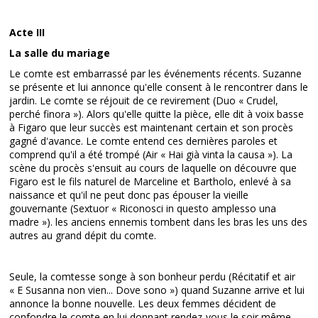
Acte III
La salle du mariage
Le comte est embarrassé par les événements récents. Suzanne
se présente et lui annonce qu'elle consent à le rencontrer dans le
jardin. Le comte se réjouit de ce revirement (Duo « Crudel,
perché finora »). Alors qu'elle quitte la pièce, elle dit à voix basse
à Figaro que leur succès est maintenant certain et son procès
gagné d'avance. Le comte entend ces dernières paroles et
comprend qu'il a été trompé (Air « Hai già vinta la causa »). La
scène du procès s'ensuit au cours de laquelle on découvre que
Figaro est le fils naturel de Marceline et Bartholo, enlevé à sa
naissance et qu'il ne peut donc pas épouser la vieille
gouvernante (Sextuor « Riconosci in questo amplesso una
madre »). les anciens ennemis tombent dans les bras les uns des
autres au grand dépit du comte.
Seule, la comtesse songe à son bonheur perdu (Récitatif et air
« E Susanna non vien... Dove sono ») quand Suzanne arrive et lui
annonce la bonne nouvelle. Les deux femmes décident de
confondre le comte en lui donnant rendez-vous le soir même