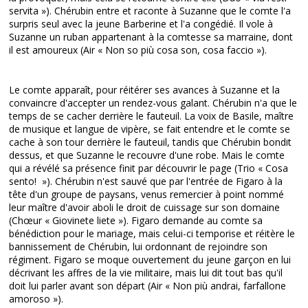
servita »). Chérubin entre et raconte à Suzanne que le comte l'a
surpris seul avec la jeune Barberine et l'a congédié. Il vole à
Suzanne un ruban appartenant à la comtesse sa marraine, dont
il est amoureux (Air « Non so più cosa son, cosa faccio »).
Le comte apparaît, pour réitérer ses avances à Suzanne et la
convaincre d'accepter un rendez-vous galant. Chérubin n'a que le
temps de se cacher derrière le fauteuil. La voix de Basile, maître
de musique et langue de vipère, se fait entendre et le comte se
cache à son tour derrière le fauteuil, tandis que Chérubin bondit
dessus, et que Suzanne le recouvre d'une robe. Mais le comte
qui a révélé sa présence finit par découvrir le page (Trio « Cosa
sento! »). Chérubin n'est sauvé que par l'entrée de Figaro à la
tête d'un groupe de paysans, venus remercier à point nommé
leur maître d'avoir aboli le droit de cuissage sur son domaine
(Chœur « Giovinete liete »). Figaro demande au comte sa
bénédiction pour le mariage, mais celui-ci temporise et réitère le
bannissement de Chérubin, lui ordonnant de rejoindre son
régiment. Figaro se moque ouvertement du jeune garçon en lui
décrivant les affres de la vie militaire, mais lui dit tout bas qu'il
doit lui parler avant son départ (Air « Non più andrai, farfallone
amoroso »).