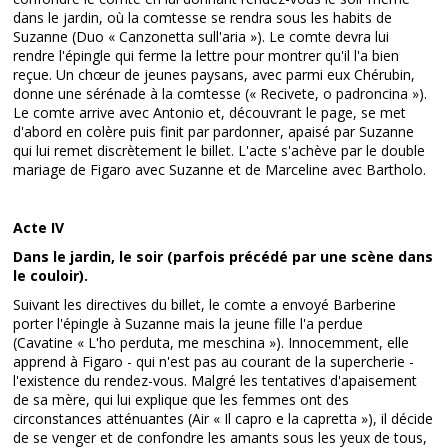
dans le jardin, où la comtesse se rendra sous les habits de
Suzanne (Duo « Canzonetta sull'aria »). Le comte devra lui
rendre l'épingle qui ferme la lettre pour montrer qu'il l'a bien
reçue. Un chœur de jeunes paysans, avec parmi eux Chérubin,
donne une sérénade à la comtesse (« Recivete, o padroncina »).
Le comte arrive avec Antonio et, découvrant le page, se met
d'abord en colère puis finit par pardonner, apaisé par Suzanne
qui lui remet discrètement le billet. L'acte s'achève par le double
mariage de Figaro avec Suzanne et de Marceline avec Bartholo.
Acte IV
Dans le jardin, le soir (parfois précédé par une scène dans
le couloir).
Suivant les directives du billet, le comte a envoyé Barberine
porter l'épingle à Suzanne mais la jeune fille l'a perdue
(Cavatine « L'ho perduta, me meschina »). Innocemment, elle
apprend à Figaro - qui n'est pas au courant de la supercherie -
l'existence du rendez-vous. Malgré les tentatives d'apaisement
de sa mère, qui lui explique que les femmes ont des
circonstances atténuantes (Air « Il capro e la capretta »), il décide
de se venger et de confondre les amants sous les yeux de tous,