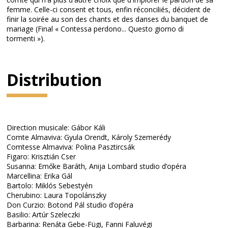
femme. Celle-ci consent et tous, enfin réconciliés, décident de
finir la soirée au son des chants et des danses du banquet de
mariage (Final « Contessa perdono... Questo giorno di
tormenti »).
Distribution
Direction musicale: Gábor Káli
Comte Almaviva: Gyula Orendt, Károly Szemerédy
Comtesse Almaviva: Polina Pasztircsák
Figaro: Krisztián Cser
Susanna: Emőke Baráth, Anija Lombard studio d’opéra
Marcellina: Erika Gál
Bartolo: Miklós Sebestyén
Cherubino: Laura Topolánszky
Don Curzio: Botond Pál studio d’opéra
Basilio: Artúr Szeleczki
Barbarina: Renáta Gebe-Fügi, Fanni Faluvégi