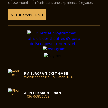
Le second opéra national est le théâtre Erkel (hu). Il est bien
classe mondiale, réunis dans une expérience élégante.
plus grand et abrite également un ballet.
Des visites guidées en six langues (En français notamment)
ACHETER MAINTENANT
ont lieu tous les jours à 15 et 16 heures.
RM EUROPA TICKET GMBH
Wohllebengasse 6/2, Wien-1040
APPELER MAINTENANT
+436763806708