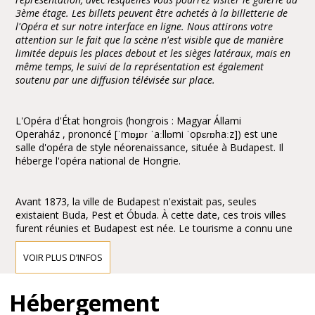
3ème étage. Les billets peuvent être achetés à la billetterie de
l'Opéra et sur notre interface en ligne. Nous attirons votre
attention sur le fait que la scène n'est visible que de manière
limitée depuis les places debout et les sièges latéraux, mais en
même temps, le suivi de la représentation est également
soutenu par une diffusion télévisée sur place.
L'Opéra d'État hongrois (hongrois : Magyar Állami
Operaház , prononcé [ˈmɒɟɒɾ ˈaːllɒmi ˈopɛɾɒhaːz]) est une
salle d'opéra de style néorenaissance, située à Budapest. Il
héberge l'opéra national de Hongrie.
Avant 1873, la ville de Budapest n'existait pas, seules
existaient Buda, Pest et Óbuda. À cette date, ces trois villes
furent réunies et Budapest est née. Le tourisme a connu une
expansion considérable entraînant la construction de cafés et
de restaurants. La nécessité d'une salle d'opéra s'est
VOIR PLUS D’INFOS
rapidement faite sentir pour promouvoir la culture.
Hébergement
L'empereur François-Joseph d'Autriche-Hongrie confie