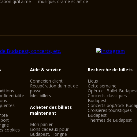
ntation qu’il aime — musique, drame et art de
s
Aide & service
Recherche de billets
Connexion client
Lieux
Récupération du mot de
Cette semaine
ditions
passe
Opéra et Ballet Budapes
nfidentialite
Mes billets
Concerts classiques
nous
Budapest
quentes
Concerts pop/rock Buda
Acheter des billets
Croisières touristiques
maintenant
mpte
Budapest
oport
Thermes de Budapest
Mon panier
ngrie
Bons cadeaux pour
es cookies
Budapest, Hongrie