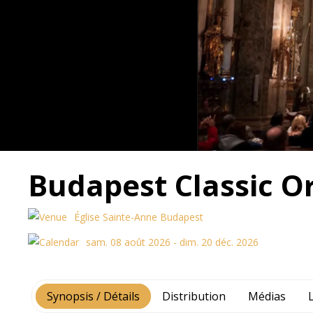
Budapest Classic O
Église Sainte-Anne Budapest
sam. 08 août 2026 - dim. 20 déc. 2026
Synopsis / Détails
Distribution
Médias