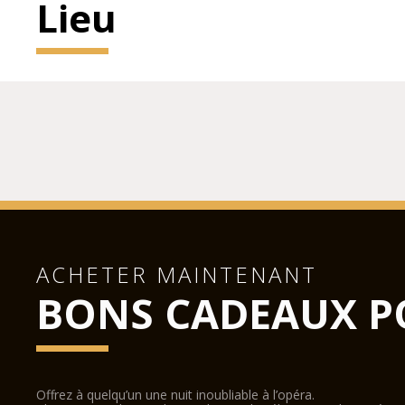
Lieu
ACHETER MAINTENANT
BONS CADEAUX P
Offrez à quelqu’un une nuit inoubliable à l’opéra.