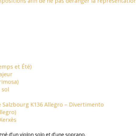
mpositions afin de ne pas déranger la représentation
temps et Été)
ajeur
rimosa)
 sol
Salzbourg K136 Allegro – Divertimento
legro)
Xerxès
né d’un violon solo et d’une soprano.