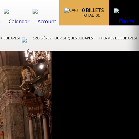
0
BILLETS
TOTAL:
0
€
CK BUDAPEST
CROISIÈRES TOURISTIQUES BUDAPEST
THERMES DE BUDAPEST