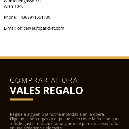
Wohllebengasse 6/2
Wien-1040
Phone: +4369911551139
E-mail: office@europaticket.com
COMPRAR AHORA
VALES REGALO
Regala a alguien una noche inolvidable en la ópera.
Elige un cupón regalo y deja que seleccione la función que
más le guste: música, drama y arte de primera clase, todo
en una experiencia elegante.