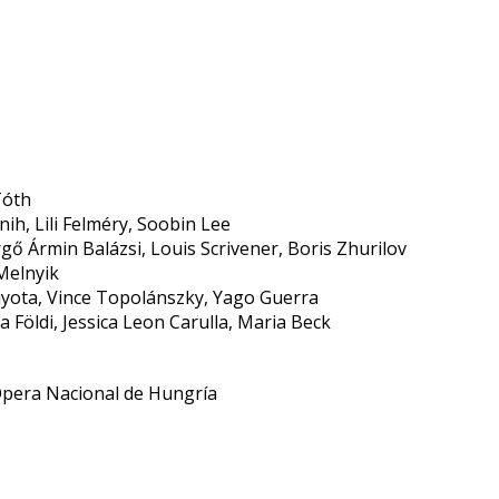
Tóth
nih, Lili Felméry, Soobin Lee
ő Ármin Balázsi, Louis Scrivener, Boris Zhurilov
 Melnyik
iyota, Vince Topolánszky, Yago Guerra
 Földi, Jessica Leon Carulla, Maria Beck
 Ópera Nacional de Hungría