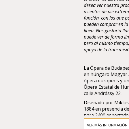
desea ver nuestra pro
asientos de pie extrem
función, con los que po
pueden comprar en la t
línea. Nos gustaría ll
puede ver de forma lim
pero al mismo tiempo,
apoyo de la transmisión
La Ópera de Budapes
en húngaro Magyar Ál
ópera europeos y una
Ópera Estatal de Hun
calle Andrássy 22.
Diseñado por Miklos 
1884 en presencia de
para 2400 espectador
Staatsoper (Opera de
VER MÁS INFORMACIÓN