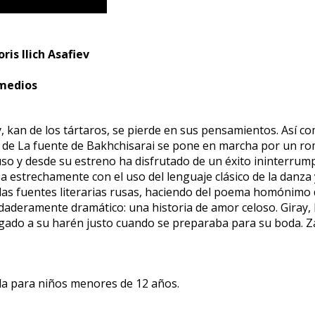
ris Ilich Asafiev
rmedios
y, kan de los tártaros, se pierde en sus pensamientos. Así c
 de La fuente de Bakhchisarai se pone en marcha por un rom
 ruso y desde su estreno ha disfrutado de un éxito ininterru
a estrechamente con el uso del lenguaje clásico de la danza y
 las fuentes literarias rusas, haciendo del poema homónimo 
erdaderamente dramático: una historia de amor celoso. Giray
ligado a su harén justo cuando se preparaba para su boda. Z
da para niños menores de 12 años.