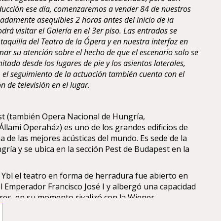
ducción ese día, comenzaremos a vender 84 de nuestros
adamente asequibles 2 horas antes del inicio de la
drá visitar el Galería en el 3er piso. Las entradas se
aquilla del Teatro de la Ópera y en nuestra interfaz en
amar su atención sobre el hecho de que el escenario solo se
itada desde los lugares de pie y los asientos laterales,
 el seguimiento de la actuación también cuenta con el
 de televisión en el lugar.
t (también Opera Nacional de Hungría,
lami Operaház) es uno de los grandes edificios de
 de las mejores acústicas del mundo. Es sede de la
gría y se ubica en la sección Pest de Budapest en la
Ybl el teatro en forma de herradura fue abierto en
l Emperador Francisco José I y albergó una capacidad
es, en su momento rivalizó con la Wiener
 Viena).