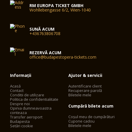
RM EUROPA TICKET GMBH
Wohllebengasse 6/2, Wien-1040
SUNĂ ACUM
+436763806708
REZERVĂ ACUM
office@budapestopera-tickets.com
Informații
Ajutor & servicii
Acasă
Autentificare client
Contact
Recuperare parolă
Conditii de utilizare
Biletele mele
Politica de confidentialitate
Despre noi
Cumpără bilete acum
Opinia dumneavoastra
conteaza
Coșul meu de cumpărături
Transfer aeroport
Cupone cadou
Budapesta
Biletele mele
Setări cookie