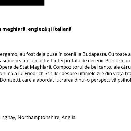
în maghiară, engleză și italiană
ergamo, au fost deja puse în scenă la Budapesta. Cu toate ace
 asemenea nu a mai fost interpretată de decenii. Prin urma
pera de Stat Maghiară. Compozitorul de bel canto, ale cărui l
ă a lui Friedrich Schiller despre ultimele zile din viața tra
 Donizetti, care a abordat lucrarea dintr-o perspectivă psihol
eringhay, Northamptonshire, Anglia.