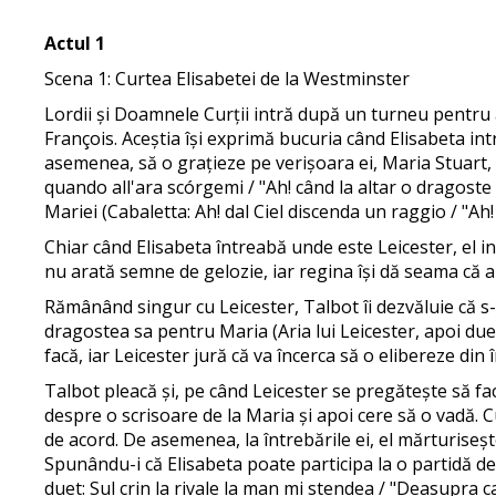
Actul 1
Scena 1: Curtea Elisabetei de la Westminster
Lordii și Doamnele Curții intră după un turneu pentru
François. Aceștia își exprimă bucuria când Elisabeta intr
asemenea, să o grațieze pe verișoara ei, Maria Stuart, 
quando all'ara scórgemi / "Ah! când la altar o dragoste 
Mariei (Cabaletta: Ah! dal Ciel discenda un raggio / "Ah!
Chiar când Elisabeta întreabă unde este Leicester, el i
nu arată semne de gelozie, iar regina își dă seama că ar
Rămânând singur cu Leicester, Talbot îi dezvăluie că s-a
dragostea sa pentru Maria (Aria lui Leicester, apoi duet
facă, iar Leicester jură că va încerca să o elibereze din 
Talbot pleacă și, pe când Leicester se pregătește să facă
despre o scrisoare de la Maria și apoi cere să o vadă. C
de acord. De asemenea, la întrebările ei, el mărturiseșt
Spunându-i că Elisabeta poate participa la o partidă de
duet: Sul crin la rivale la man mi stendea / "Deasupra c