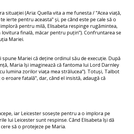
a situației (Aria: Quella vita a me funesta / "Acea viață,
e ierte pentru aceasta" și, pe când este pe cale să o
r imploră pentru milă, Elisabeta respinge rugămintea,
 lovitura finală, măcar pentru puțin"). Confruntarea se
uția Mariei.
l îi spune Mariei că deține ordinul său de execuție. După
ranță, Maria își imaginează că fantoma lui Lord Darnley
cu lumina zorilor viața mea strălucea"). Totuși, Talbot
 o eroare fatală", dar, când el insistă, adaugă că
începe, iar Leicester sosește pentru a o implora pe
le lui Leicester sunt respinse. Când Elisabeta își dă
el cere să o protejeze pe Maria.