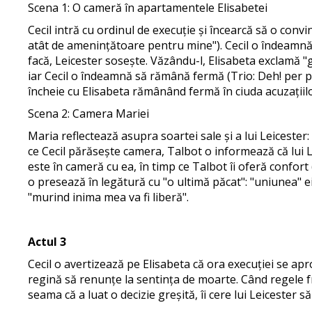
Scena 1: O cameră în apartamentele Elisabetei
Cecil intră cu ordinul de execuție și încearcă să o convi
atât de amenințătoare pentru mine"). Cecil o îndeamnă s
facă, Leicester sosește. Văzându-l, Elisabeta exclamă 
iar Cecil o îndeamnă să rămână fermă (Trio: Deh! per p
încheie cu Elisabeta rămânând fermă în ciuda acuzațiilor
Scena 2: Camera Mariei
Maria reflectează asupra soartei sale și a lui Leicester
ce Cecil părăsește camera, Talbot o informează că lui L
este în cameră cu ea, în timp ce Talbot îi oferă confor
o presează în legătură cu "o ultimă păcat": "uniunea" ei 
"murind inima mea va fi liberă".
Actul 3
Cecil o avertizează pe Elisabeta că ora execuției se apr
regină să renunțe la sentința de moarte. Când regele fr
seama că a luat o decizie greșită, îi cere lui Leicester 