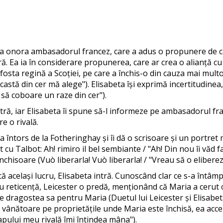
 a onora ambasadorul francez, care a adus o propunere de că
ă. Ea ia în considerare propunerea, care ar crea o alianță cu F
fosta regină a Scoției, pe care a închis-o din cauza mai multo
castă din cer mă alege"). Elisabeta își exprimă incertitudinea,
 să coboare un raze din cer").
ntră, iar Elisabeta îi spune să-l informeze pe ambasadorul fr
e o rivală.
 întors de la Fotheringhay și îi dă o scrisoare și un portret 
 cu Talbot: Ah! rimiro il bel sembiante / "Ah! Din nou îi văd
închisoare (Vuò liberarla! Vuò liberarla! / "Vreau să o eliberez
 același lucru, Elisabeta intră. Cunoscând clar ce s-a întâmpla
u reticență, Leicester o predă, menționând că Maria a cerut o î
e dragostea sa pentru Maria (Duetul lui Leicester și Elisabeta
 vânătoare pe proprietățile unde Maria este închisă, ea accep
apului meu rivală îmi întindea mâna").