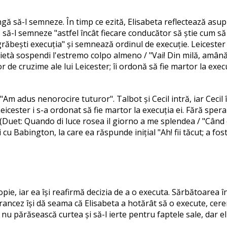
ngă să-l semneze. În timp ce ezită, Elisabeta reflectează asupr
ă-l semneze "astfel încât fiecare conducător să știe cum să t
"grăbești execuția" și semnează ordinul de execuție. Leiceste
ietà sospendi l'estremo colpo almeno / "Vai! Din milă, amână
 de cruzime ale lui Leicester; îi ordonă să fie martor la exec
: "Am adus nenorocire tuturor". Talbot și Cecil intră, iar Ceci
eicester i s-a ordonat să fie martor la execuția ei. Fără spe
t (Duet: Quando di luce rosea il giorno a me splendea / "Când 
cu Babington, la care ea răspunde inițial "Ah! fii tăcut; a fost
opie, iar ea își reafirmă decizia de a o executa. Sărbătoarea 
ancez își dă seama că Elisabeta a hotărât să o execute, cereri
să nu părăsească curtea și să-l ierte pentru faptele sale, dar 