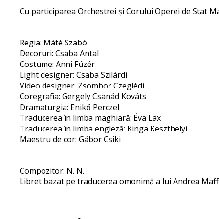
Cu participarea Orchestrei și Corului Operei de Stat 
Regia: Máté Szabó
Decoruri: Csaba Antal
Costume: Anni Füzér
Light designer: Csaba Szilárdi
Video designer: Zsombor Czeglédi
Coregrafia: Gergely Csanád Kováts
Dramaturgia: Enikő Perczel
Traducerea în limba maghiară: Éva Lax
Traducerea în limba engleză: Kinga Keszthelyi
Maestru de cor: Gábor Csiki
Compozitor: N. N.
Libret bazat pe traducerea omonimă a lui Andrea Maffei