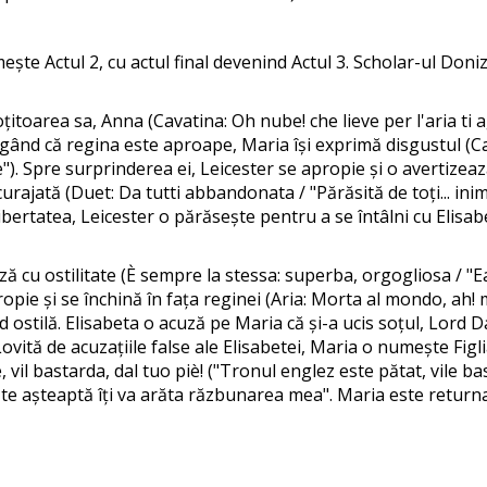
te Actul 2, cu actul final devenind Actul 3. Scholar-ul Doni
țitoarea sa, Anna (Cavatina: Oh nube! che lieve per l'aria ti a
rigând că regina este aproape, Maria își exprimă disgustul (C
e"). Spre surprinderea ei, Leicester se apropie și o avertizea
curajată (Duet: Da tutti abbandonata / "Părăsită de toți... 
libertatea, Leicester o părăsește pentru a se întâlni cu Elisa
ă cu ostilitate (È sempre la stessa: superba, orgogliosa / "
ropie și se închină în fața reginei (Aria: Morta al mondo, ah
pid ostilă. Elisabeta o acuză pe Maria că și-a ucis soțul, Lord
ovită de acuzațiile false ale Elisabetei, Maria o numește Figli
 vil bastarda, dal tuo piè! ("Tronul englez este pătat, vile bas
te așteaptă îți va arăta răzbunarea mea". Maria este returnat