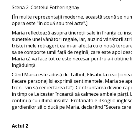
Scena 2: Castelul Fotheringhay
[În multe reprezentații moderne, această scenă se numeș
opera este "în două sau trei acte".]
Maria reflectează asupra tinereții sale în Franța cu înso
sunetele unei vânători regale, iar, auzind vânătorii st
tristei mele retrageri, ea m-ar afecta cu o nouă teroar
să se comporte umil față de regină, care este apoi des
Maria că va face tot ce este necesar pentru a-i obține 
îngăduință.
Când Maria este adusă de Talbot, Elisabeta reacționeaz
fiecare personaj își exprimă sentimentele, Maria se ap
tron... vin să cer iertarea ta"). Confruntarea devine ra
în timp ce Leicester încearcă să calmeze ambele părți. L
continuă cu ultima insultă: Profanato è il soglio inglese,
gardienilor să o ducă pe Maria, declarând "Secera care 
Actul 2