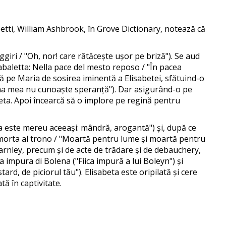
zetti, William Ashbrook, în Grove Dictionary, notează că
ggiri / "Oh, nor! care rătăcește ușor pe briză"). Se aud
abaletta: Nella pace del mesto reposo / "În pacea
ză pe Maria de sosirea iminentă a Elisabetei, sfătuind-o
inima mea nu cunoaște speranță"). Dar asigurând-o pe
beta. Apoi încearcă să o implore pe regină pentru
Ea este mereu aceeași: mândră, arogantă") și, după ce
! morta al trono / "Moartă pentru lume și moartă pentru
 Darnley, precum și de acte de trădare și de debauchery,
a impura di Bolena ("Fiica impură a lui Boleyn") și
tard, de piciorul tău"). Elisabeta este oripilată și cere
ă în captivitate.