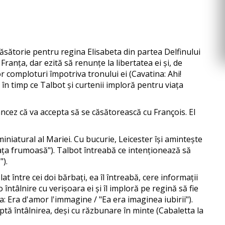
sătorie pentru regina Elisabeta din partea Delfinului
ranța, dar ezită să renunțe la libertatea ei și, de
r comploturi împotriva tronului ei (Cavatina: Ahi!
 în timp ce Talbot și curtenii imploră pentru viața
ancez că va accepta să se căsătorească cu François. El
miniatural al Mariei. Cu bucurie, Leicester își amintește
 fața frumoasă"). Talbot întreabă ce intenționează să
").
t între cei doi bărbați, ea îl întreabă, cere informații
ntâlnire cu verișoara ei și îl imploră pe regină să fie
: Era d'amor l'immagine / "Ea era imaginea iubirii").
tă întâlnirea, deși cu răzbunare în minte (Cabaletta la