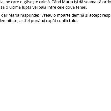
a, pe care o găsește calmă. Când Maria își dă seama că ordon
ză o ultimă luptă verbală între cele două femei.
, dar Maria răspunde: "Vreau o moarte demnă și accept respons
mnitate, astfel punând capăt conflictului.