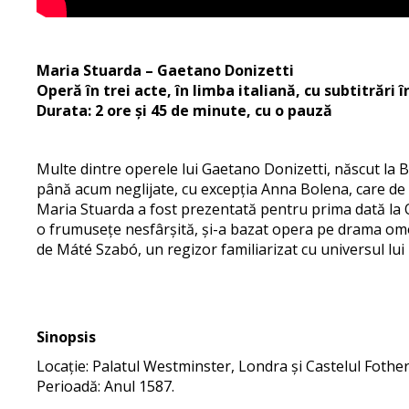
Maria Stuarda – Gaetano Donizetti
Operă în trei acte, în limba italiană, cu subtitrări 
Durata: 2 ore și 45 de minute, cu o pauză
Multe dintre operele lui Gaetano Donizetti, născut la B
până acum neglijate, cu excepția Anna Bolena, care de
Maria Stuarda a fost prezentată pentru prima dată la O
o frumusețe nesfârșită, și-a bazat opera pe drama omonim
de Máté Szabó, un regizor familiarizat cu universul lui
Sinopsis
Locație: Palatul Westminster, Londra și Castelul Foth
Perioadă: Anul 1587.