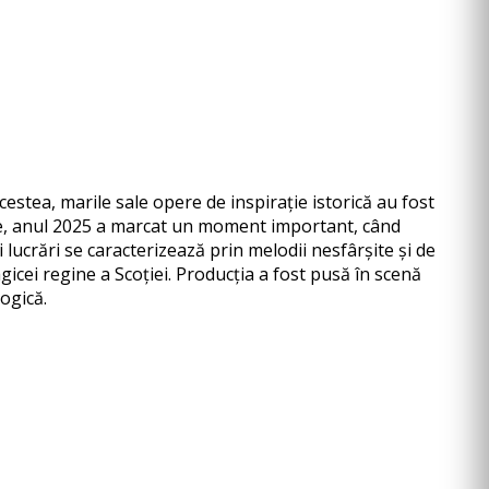
stea, marile sale opere de inspirație istorică au fost
re, anul 2025 a marcat un moment important, când
ucrări se caracterizează prin melodii nesfârșite și de
gicei regine a Scoției. Producția a fost pusă în scenă
ogică.