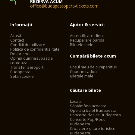
REZERVĂ ACUM
office@budapestopera-tickets.com
Informații
Ajutor & servicii
Acasă
Autentificare client
Contact
Recuperare parolă
Conditii de utilizare
Biletele mele
Politica de confidentialitate
Despre noi
Cumpără bilete acum
Opinia dumneavoastra
conteaza
Coșul meu de cumpărături
Transfer aeroport
Cupone cadou
Budapesta
Biletele mele
Setări cookie
Căutare bilete
Locații
Săptămâna aceasta
Operă și balet Budapesta
Concerte clasice Budapesta
Concerte Pop/Rock
Budapesta
Croaziere și ture turistice
Budapesta