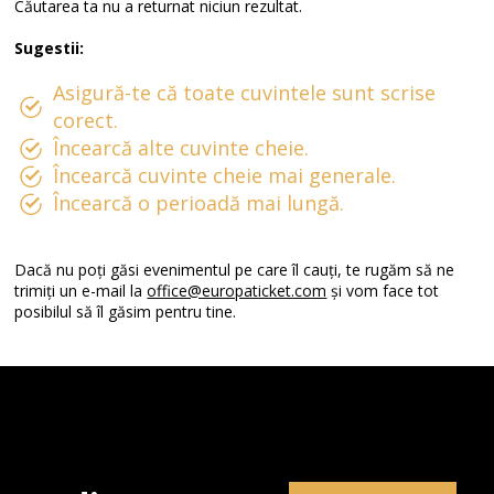
Căutarea ta nu a returnat niciun rezultat.
Sugestii:
Asigură-te că toate cuvintele sunt scrise
corect.
Încearcă alte cuvinte cheie.
Încearcă cuvinte cheie mai generale.
Încearcă o perioadă mai lungă.
Dacă nu poți găsi evenimentul pe care îl cauți, te rugăm să ne
trimiți un e-mail la
office@europaticket.com
și vom face tot
posibilul să îl găsim pentru tine.