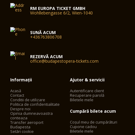
RM EUROPA TICKET GMBH
Wohllebengasse 6/2, Wien-1040
SUNĂ ACUM
+436763806708
REZERVĂ ACUM
office@budapestopera-tickets.com
Informații
Ajutor & servicii
Acasă
Autentificare client
Contact
Recuperare parolă
Conditii de utilizare
Biletele mele
Politica de confidentialitate
Despre noi
Cumpără bilete acum
Opinia dumneavoastra
conteaza
Coșul meu de cumpărături
Transfer aeroport
Cupone cadou
Budapesta
Biletele mele
Setări cookie