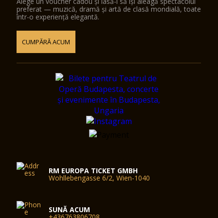
Alege un voucher cadou și lasă-l să își aleagă spectacolul
preferat — muzică, dramă și artă de clasă mondială, toate
într-o experiență elegantă.
CUMPĂRĂ ACUM
RM EUROPA TICKET GMBH
Wohllebengasse 6/2, Wien-1040
SUNĂ ACUM
+436763806708