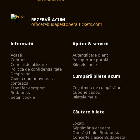
REZERVĂ ACUM
office@budapestopera-tickets.com
Informații
Ajutor & servicii
Acasă
Autentificare client
Contact
Recuperare parolă
Conditii de utilizare
Biletele mele
Politica de confidentialitate
Despre noi
Cumpără bilete acum
Opinia dumneavoastra
conteaza
Coșul meu de cumpărături
Transfer aeroport
Cupone cadou
Budapesta
Biletele mele
Setări cookie
Căutare bilete
Locații
Săptămâna aceasta
Operă și balet Budapesta
Concerte clasice Budapesta