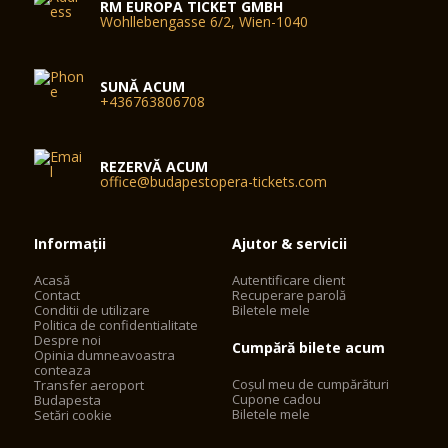
RM EUROPA TICKET GMBH
Wohllebengasse 6/2, Wien-1040
SUNĂ ACUM
+436763806708
REZERVĂ ACUM
office@budapestopera-tickets.com
Informații
Ajutor & servicii
Acasă
Autentificare client
Contact
Recuperare parolă
Conditii de utilizare
Biletele mele
Politica de confidentialitate
Despre noi
Cumpără bilete acum
Opinia dumneavoastra
conteaza
Coșul meu de cumpărături
Transfer aeroport
Cupone cadou
Budapesta
Biletele mele
Setări cookie