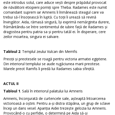
este introdus solul, care aduce vești despre prăpădul provocat
de năvălitorii etiopieni porniți spre Theba. Radames este numit
comandant suprem iar Amneris îi înmânează steagul care va
trebui să-l însoțească în luptă. Cu toții îi urează să revină
învingător. Aida, rămasă singură, își exprimă nemărginita durere,
frământându-se între sentimentul de iubire față de Radames și
dragostea pentru patria sa și pentru tatăl ei. În disperare, cere
zeilor moartea, singura ei salvare.
Tabloul 2
. Templul zeului Vulcan din Memfis
Preoții și preotesele se roagă pentru victoria armatei egiptene.
Din interiorul templului se aude rugăciunea marii preotese.
Marele preot Ramfis îi predă lui Radames sabia sfințită.
ACTUL II
Tabloul 1
. Sală în interiorul palatului lui Amneris
Amneris, înconjurată de curtencele sale, așteaptă întoarcerea
victorioasă a oștirii. Pentru a-și distra stăpâna, un grup de sclave
încep un dans vesel. Apariția Aidei trezește gelozia lui Amneris.
Provocând-o cu perfidie, o determină pe Aida să-și