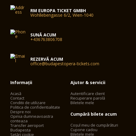
RM EUROPA TICKET GMBH
Wohllebengasse 6/2, Wien-1040
SUNĂ ACUM
+436763806708
REZERVĂ ACUM
office@budapestopera-tickets.com
Informații
Ajutor & servicii
Acasă
Autentificare client
Contact
Recuperare parolă
Conditii de utilizare
Biletele mele
Politica de confidentialitate
Despre noi
Cumpără bilete acum
Opinia dumneavoastra
conteaza
Coșul meu de cumpărături
Transfer aeroport
Cupone cadou
Budapesta
Biletele mele
Setări cookie