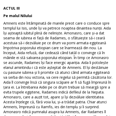
ACTUL III
Pe malul Nilului
Amneris este întâmpinată de marele preot care o conduce spre
templul lui Isis, unde își va petrece noaptea dinaintea nunții. Aida
își așteaptă iubitul plină de neliniște. Amonasro, care și-a dat
seama de iubirea ei față de Radames, o sfătuiește să-i ceară
acestuia să-i dezvăluie pe ce drum va porni armata egipteană
împotriva poporului etiopian care se înarmează din nou. La
început, Aida refuză, dar cedează când tatăl o convinge că în
mâinile ei stă salvarea poporului etiopian. În timp ce Amonasro
se ascunde, Radames își face energic apariția. Aida îi potolește
elanul amintindu-i că este așteptat de Amneris. El își destăinuie
cu pasiune iubirea și îi promite că atunci când armata egipteană
va serba din nou victoria, va cere regelui să permită căsătoria lor.
Aida îl convinge însă că singura scăpare ar fi să fugă împreună în
țara ei. La întrebarea Aidei pe ce drum trebuie să meargă spre a
evita trupele egiptene, Radames indică defileul de la Nepata.
Amonasro, care a auzit tot, apare și își dezvăluie identitatea.
Acesta înțelege că, fără voia lui, și-a trădat patria. Chiar atunci
Amneris, împreună cu Ramfis, ies din templu și îi surprind.
Amonasro ridică pumnalul asupra lui Amneris, dar Radames îl