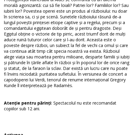
morală agonizantă: cui să fie loiali? Patriei lor? Familiilor lor? Sau
iubirii lor? Povestea operei este un produs al războiului: nu doar
în scrierea sa, ci și pe scenă. Sunetele războiului răsună de-a
lungul poveștii prințesei etiope captive și a regelui, precum și a
comandantului egiptean doborât de și pentru dragoste. Deși
Egiptul obține o victorie de tip pirric, acest triumf dorit de mulți
aduce ruină tuturor celor care și l-au dorit. Aceasta este o
poveste despre război, un subiect la fel de vechi ca omul și care
va continua atât timp cât specia noastră va exista. Războiul
alege viața sau moartea pentru milioane, desparte familii și iubiți
și pătrunde în țările aflate în război și în poporul lor de orice rang
și statut, de la faraon la sclav. Dar există un lucru care nu poate
fi învins niciodată: puritatea sufletului. În versiunea de concert a
capodoperei lui Verdi, tenorul de renume internațional Gregory
Kunde îl interpretează pe Radamès.
Atenție pentru părinți
: Spectacolul nu este recomandat
copiilor sub 12 ani.
Acțiunea