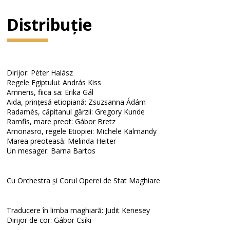
Distribuție
Dirijor: Péter Halász
Regele Egiptului: András Kiss
Amneris, fiica sa: Erika Gál
Aida, prințesă etiopiană: Zsuzsanna Ádám
Radamès, căpitanul gărzii: Gregory Kunde
Ramfis, mare preot: Gábor Bretz
Amonasro, regele Etiopiei: Michele Kalmandy
Marea preoteasă: Melinda Heiter
Un mesager: Barna Bartos
Cu Orchestra și Corul Operei de Stat Maghiare
Traducere în limba maghiară: Judit Kenesey
Dirijor de cor: Gábor Csiki