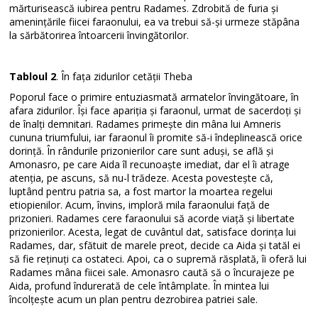
mărturisească iubirea pentru Radames. Zdrobită de furia și
amenințările fiicei faraonului, ea va trebui să-și urmeze stăpâna
la sărbătorirea întoarcerii învingătorilor.
Tabloul 2
. În fața zidurilor cetății Theba
Poporul face o primire entuziasmată armatelor învingătoare, în
afara zidurilor. Își face apariția și faraonul, urmat de sacerdoți și
de înalți demnitari. Radames primește din mâna lui Amneris
cununa triumfului, iar faraonul îi promite să-i îndeplinească orice
dorință. În rândurile prizonierilor care sunt aduși, se află și
Amonasro, pe care Aida îl recunoaște imediat, dar el îi atrage
atenția, pe ascuns, să nu-l trădeze. Acesta povestește că,
luptând pentru patria sa, a fost martor la moartea regelui
etiopienilor. Acum, învins, imploră mila faraonului față de
prizonieri. Radames cere faraonului să acorde viață și libertate
prizonierilor. Acesta, legat de cuvântul dat, satisface dorința lui
Radames, dar, sfătuit de marele preot, decide ca Aida și tatăl ei
să fie reținuți ca ostateci. Apoi, ca o supremă răsplată, îi oferă lui
Radames mâna fiicei sale. Amonasro caută să o încurajeze pe
Aida, profund îndurerată de cele întâmplate. În mintea lui
încolțește acum un plan pentru dezrobirea patriei sale.