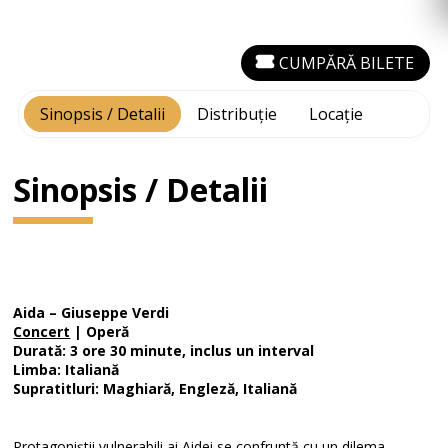
CUMPĂRĂ BILETE
Sinopsis / Detalii
Distribuție
Locație
Sinopsis / Detalii
Aida – Giuseppe Verdi
Concert
| Operă
Durată: 3 ore 30 minute, inclus un interval
Limba: Italiană
Supratitluri: Maghiară, Engleză, Italiană
Protagoniștii vulnerabili ai Aidei se confruntă cu un dilema