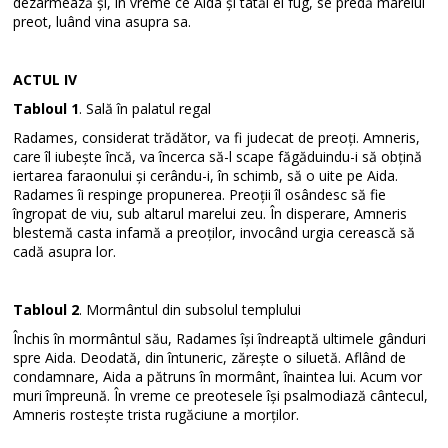
dezarmează și, în vreme ce Aida și tatăl ei fug, se predă marelui
preot, luând vina asupra sa.
ACTUL IV
Tabloul 1
. Sală în palatul regal
Radames, considerat trădător, va fi judecat de preoți. Amneris,
care îl iubește încă, va încerca să-l scape făgăduindu-i să obțină
iertarea faraonului și cerându-i, în schimb, să o uite pe Aida.
Radames îi respinge propunerea. Preoții îl osândesc să fie
îngropat de viu, sub altarul marelui zeu. În disperare, Amneris
blestemă casta infamă a preoților, invocând urgia cerească să
cadă asupra lor.
Tabloul 2
. Mormântul din subsolul templului
Închis în mormântul său, Radames își îndreaptă ultimele gânduri
spre Aida. Deodată, din întuneric, zărește o siluetă. Aflând de
condamnare, Aida a pătruns în mormânt, înaintea lui. Acum vor
muri împreună. În vreme ce preotesele își psalmodiază cântecul,
Amneris rostește trista rugăciune a morților.