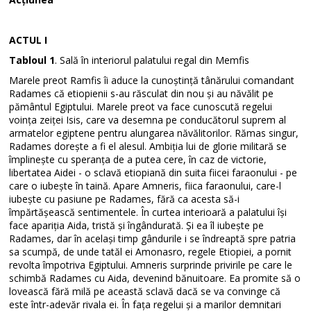
ACTUL I
Tabloul 1
. Sală în interiorul palatului regal din Memfis
Marele preot Ramfis îi aduce la cunoștință tânărului comandant
Radames că etiopienii s-au răsculat din nou și au năvălit pe
pământul Egiptului. Marele preot va face cunoscută regelui
voința zeiței Isis, care va desemna pe conducătorul suprem al
armatelor egiptene pentru alungarea năvălitorilor. Rămas singur,
Radames dorește a fi el alesul. Ambiția lui de glorie militară se
împlinește cu speranța de a putea cere, în caz de victorie,
libertatea Aidei - o sclavă etiopiană din suita fiicei faraonului - pe
care o iubește în taină. Apare Amneris, fiica faraonului, care-l
iubește cu pasiune pe Radames, fără ca acesta să-i
împărtășească sentimentele. În curtea interioară a palatului își
face apariția Aida, tristă și îngândurată. Și ea îl iubește pe
Radames, dar în același timp gândurile i se îndreaptă spre patria
sa scumpă, de unde tatăl ei Amonasro, regele Etiopiei, a pornit
revolta împotriva Egiptului. Amneris surprinde privirile pe care le
schimbă Radames cu Aida, devenind bănuitoare. Ea promite să o
lovească fără milă pe această sclavă dacă se va convinge că
este într-adevăr rivala ei. În fața regelui și a marilor demnitari