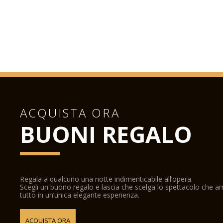
ACQUISTA ORA
BUONI REGALO
Regala a qualcuno una notte indimenticabile all’opera.
Scegli un buono regalo e lascia che scelga lo spettacolo che 
tutto in un’unica elegante esperienza.
ACQUISTA ORA