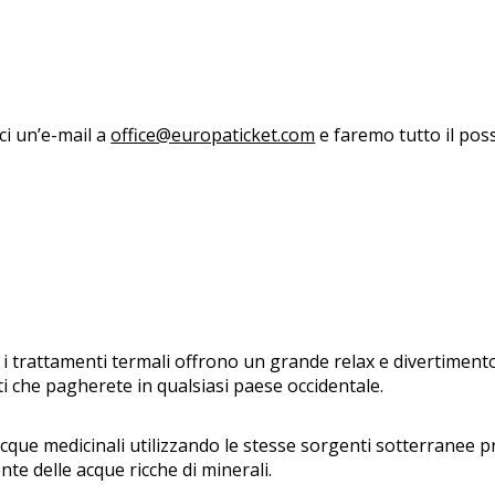
aci un’e-mail a
office@europaticket.com
e faremo tutto il poss
T
 e i trattamenti termali offrono un grande relax e divertimento
ti che pagherete in qualsiasi paese occidentale.
 acque medicinali utilizzando le stesse sorgenti sotterranee p
ente delle acque ricche di minerali.