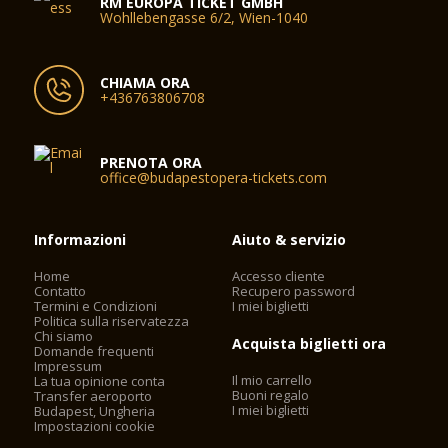
RM EUROPA TICKET GMBH
Wohllebengasse 6/2, Wien-1040
CHIAMA ORA
+436763806708
PRENOTA ORA
office@budapestopera-tickets.com
Informazioni
Aiuto & servizio
Home
Accesso cliente
Contatto
Recupero password
Termini e Condizioni
I miei biglietti
Politica sulla riservatezza
Chi siamo
Acquista biglietti ora
Domande frequenti
Impressum
Il mio carrello
La tua opinione conta
Buoni regalo
Transfer aeroporto
I miei biglietti
Budapest, Ungheria
Impostazioni cookie