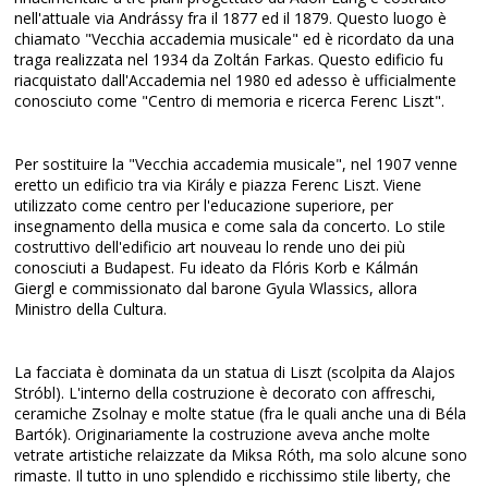
nell'attuale via Andrássy fra il 1877 ed il 1879. Questo luogo è
chiamato "Vecchia accademia musicale" ed è ricordato da una
traga realizzata nel 1934 da Zoltán Farkas. Questo edificio fu
riacquistato dall'Accademia nel 1980 ed adesso è ufficialmente
conosciuto come "Centro di memoria e ricerca Ferenc Liszt".
Per sostituire la "Vecchia accademia musicale", nel 1907 venne
eretto un edificio tra via Király e piazza Ferenc Liszt. Viene
utilizzato come centro per l'educazione superiore, per
insegnamento della musica e come sala da concerto. Lo stile
costruttivo dell'edificio art nouveau lo rende uno dei più
conosciuti a Budapest. Fu ideato da Flóris Korb e Kálmán
Giergl e commissionato dal barone Gyula Wlassics, allora
Ministro della Cultura.
La facciata è dominata da un statua di Liszt (scolpita da Alajos
Stróbl). L'interno della costruzione è decorato con affreschi,
ceramiche Zsolnay e molte statue (fra le quali anche una di Béla
Bartók). Originariamente la costruzione aveva anche molte
vetrate artistiche relaizzate da Miksa Róth, ma solo alcune sono
rimaste. Il tutto in uno splendido e ricchissimo stile liberty, che