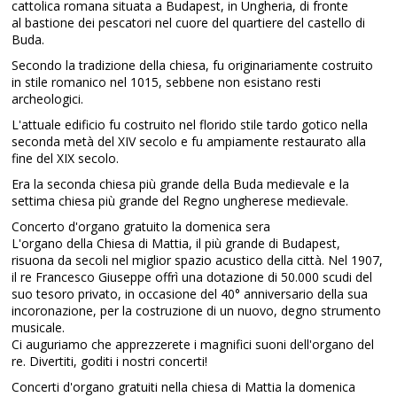
cattolica romana situata a Budapest, in Ungheria, di fronte
al bastione dei pescatori nel cuore del quartiere del castello di
Buda.
Secondo la tradizione della chiesa, fu originariamente costruito
in stile romanico nel 1015, sebbene non esistano resti
archeologici.
L'attuale edificio fu costruito nel florido stile tardo gotico nella
seconda metà del XIV secolo e fu ampiamente restaurato alla
fine del XIX secolo.
Era la seconda chiesa più grande della Buda medievale e la
settima chiesa più grande del Regno ungherese medievale.
Concerto d'organo gratuito la domenica sera
L'organo della Chiesa di Mattia, il più grande di Budapest,
risuona da secoli nel miglior spazio acustico della città. Nel 1907,
il re Francesco Giuseppe offrì una dotazione di 50.000 scudi del
suo tesoro privato, in occasione del 40° anniversario della sua
incoronazione, per la costruzione di un nuovo, degno strumento
musicale.
Ci auguriamo che apprezzerete i magnifici suoni dell'organo del
re. Divertiti, goditi i nostri concerti!
Concerti d'organo gratuiti nella chiesa di Mattia la domenica