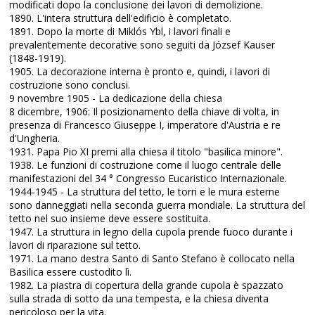
modificati dopo la conclusione dei lavori di demolizione.
1890. L'intera struttura dell'edificio è completato.
1891. Dopo la morte di Miklós Ybl, i lavori finali e
prevalentemente decorative sono seguiti da József Kauser
(1848-1919).
1905. La decorazione interna è pronto e, quindi, i lavori di
costruzione sono conclusi.
9 novembre 1905 - La dedicazione della chiesa
8 dicembre, 1906: Il posizionamento della chiave di volta, in
presenza di Francesco Giuseppe I, imperatore d'Austria e re
d'Ungheria.
1931. Papa Pio XI premi alla chiesa il titolo "basilica minore".
1938. Le funzioni di costruzione come il luogo centrale delle
manifestazioni del 34 ° Congresso Eucaristico Internazionale.
1944-1945 - La struttura del tetto, le torri e le mura esterne
sono danneggiati nella seconda guerra mondiale. La struttura del
tetto nel suo insieme deve essere sostituita.
1947. La struttura in legno della cupola prende fuoco durante i
lavori di riparazione sul tetto.
1971. La mano destra Santo di Santo Stefano è collocato nella
Basilica essere custodito lì.
1982. La piastra di copertura della grande cupola è spazzato
sulla strada di sotto da una tempesta, e la chiesa diventa
pericoloso per la vita.