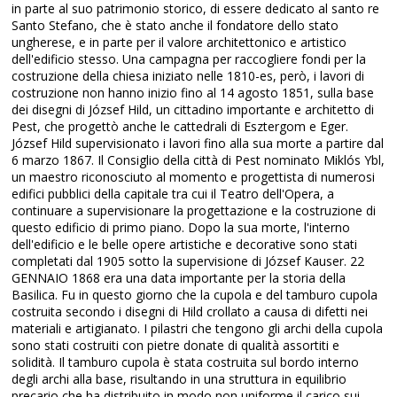
in parte al suo patrimonio storico, di essere dedicato al santo re
Santo Stefano, che è stato anche il fondatore dello stato
ungherese, e in parte per il valore architettonico e artistico
dell'edificio stesso. Una campagna per raccogliere fondi per la
costruzione della chiesa iniziato nelle 1810-es, però, i lavori di
costruzione non hanno inizio fino al 14 agosto 1851, sulla base
dei disegni di József Hild, un cittadino importante e architetto di
Pest, che progettò anche le cattedrali di Esztergom e Eger.
József Hild supervisionato i lavori fino alla sua morte a partire dal
6 marzo 1867. Il Consiglio della città di Pest nominato Miklós Ybl,
un maestro riconosciuto al momento e progettista di numerosi
edifici pubblici della capitale tra cui il Teatro dell'Opera, a
continuare a supervisionare la progettazione e la costruzione di
questo edificio di primo piano. Dopo la sua morte, l'interno
dell'edificio e le belle opere artistiche e decorative sono stati
completati dal 1905 sotto la supervisione di József Kauser. 22
GENNAIO 1868 era una data importante per la storia della
Basilica. Fu in questo giorno che la cupola e del tamburo cupola
costruita secondo i disegni di Hild crollato a causa di difetti nei
materiali e artigianato. I pilastri che tengono gli archi della cupola
sono stati costruiti con pietre donate di qualità assortiti e
solidità. Il tamburo cupola è stata costruita sul bordo interno
degli archi alla base, risultando in una struttura in equilibrio
precario che ha distribuito in modo non uniforme il carico sui