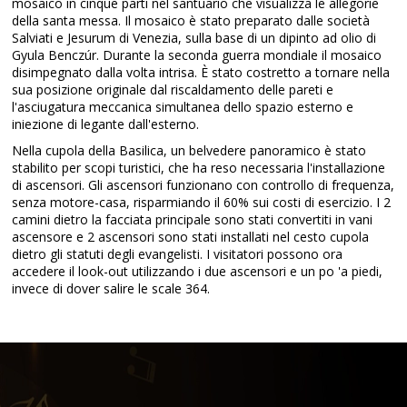
mosaico in cinque parti nel santuario che visualizza le allegorie
della santa messa. Il mosaico è stato preparato dalle società
Salviati e Jesurum di Venezia, sulla base di un dipinto ad olio di
Gyula Benczúr. Durante la seconda guerra mondiale il mosaico
disimpegnato dalla volta intrisa. È stato costretto a tornare nella
sua posizione originale dal riscaldamento delle pareti e
l'asciugatura meccanica simultanea dello spazio esterno e
iniezione di legante dall'esterno.
Nella cupola della Basilica, un belvedere panoramico è stato
stabilito per scopi turistici, che ha reso necessaria l'installazione
di ascensori. Gli ascensori funzionano con controllo di frequenza,
senza motore-casa, risparmiando il 60% sui costi di esercizio. I 2
camini dietro la facciata principale sono stati convertiti in vani
ascensore e 2 ascensori sono stati installati nel cesto cupola
dietro gli statuti degli evangelisti. I visitatori possono ora
accedere il look-out utilizzando i due ascensori e un po 'a piedi,
invece di dover salire le scale 364.