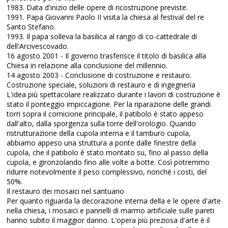
1983. Data d'inizio delle opere di ricostruzione previste.
1991. Papa Giovanni Paolo II visita la chiesa al festival del re
Santo Stefano.
1993. Il papa solleva la basilica al rango di co-cattedrale di
dell'Arcivescovado.
16 agosto 2001 - Il governo trasferisce il titolo di basilica alla
Chiesa in relazione alla conclusione del millennio.
14 agosto 2003 - Conclusione di costruzione e restauro.
Costruzione speciale, soluzioni di restauro e di ingegneria
L'idea più spettacolare realizzato durante i lavori di costruzione è
stato il ponteggio impiccagione. Per la riparazione delle grandi
torri sopra il cornicione principale, il patibolo è stato appeso
dall'alto, dalla sporgenza sulla torre dell'orologio. Quando
ristrutturazione della cupola interna e il tamburo cupola,
abbiamo appeso una struttura a ponte dalle finestre della
cupola, che il patibolo è stato montato su, fino al passo della
cupola, e gironzolando fino alle volte a botte. Così potremmo
ridurre notevolmente il peso complessivo, nonché i costi, del
50%.
Il restauro dei mosaici nel santuario
Per quanto riguarda la decorazione interna della e le opere d'arte
nella chiesa, i mosaici e pannelli di marmo artificiale sulle pareti
hanno subito il maggior danno. L'opera più preziosa d'arte è il