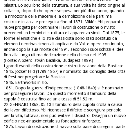
pilastri. Lo squilibrio della struttura, a sua volta ha dato origine al
collasso, dopo di che opere sospesa per più di un anno, quando
la rimozione delle macerie e la demolizione delle parti mal
costruite iniziata e proseguita fino al 1871. Miklós Ybl preparato
nuovi progetti per continuare i lavori di costruzione o rivisto i
precedenti in termini di struttura e l'apparenza simili. Dal 1875, le
forme ellenistiche e lo stile classicista sono stati sostituiti da
elementi neorinascimentali applicate da Ybl, e opere continuato,
anche dopo la sua morte del 1891, secondo i suoi schizzi e idee
fino alla lunga ultima dedicazione della chiesa nel 1905.
(Fonte: A Szent István Bazilika, Budapest 1989.)
I grandi eventi della costruzione e ristrutturazione della Basilica:
1845. József Hild (1789-1867) è nominato dal Consiglio della città
di Pest per progettare la Basilica.
1846. Earthworks inizio.
1851. Dopo la guerra d'indipendenza (1848-1849) si è nominato
per proseguire i lavori. Da questo momento il tamburo della
cupola è costruita fino ad un'altezza di 51.52 m.
22 GENNAIO 1868, 05:10 Il tamburo della cupola crolla a causa
dei lavori difettoso. Ybl riconosce il difetto e scongiura pericolo
per la vita, tuttavia, non può evitare il disastro. Disegna un nuovo
edificio neo-rinascimentale su fondazioni rinforzate.
1875. Lavori di costruzione di riavvio sulla base di disegni in parte