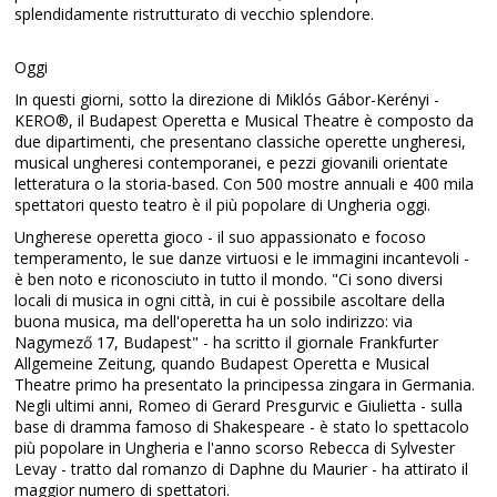
splendidamente ristrutturato di vecchio splendore.
Oggi
In questi giorni, sotto la direzione di Miklós Gábor-Kerényi -
KERO®, il Budapest Operetta e Musical Theatre è composto da
due dipartimenti, che presentano classiche operette ungheresi,
musical ungheresi contemporanei, e pezzi giovanili orientate
letteratura o la storia-based. Con 500 mostre annuali e 400 mila
spettatori questo teatro è il più popolare di Ungheria oggi.
Ungherese operetta gioco - il suo appassionato e focoso
temperamento, le sue danze virtuosi e le immagini incantevoli -
è ben noto e riconosciuto in tutto il mondo. "Ci sono diversi
locali di musica in ogni città, in cui è possibile ascoltare della
buona musica, ma dell'operetta ha un solo indirizzo: via
Nagymező 17, Budapest" - ha scritto il giornale Frankfurter
Allgemeine Zeitung, quando Budapest Operetta e Musical
Theatre primo ha presentato la principessa zingara in Germania.
Negli ultimi anni, Romeo di Gerard Presgurvic e Giulietta - sulla
base di dramma famoso di Shakespeare - è stato lo spettacolo
più popolare in Ungheria e l'anno scorso Rebecca di Sylvester
Levay - tratto dal romanzo di Daphne du Maurier - ha attirato il
maggior numero di spettatori.