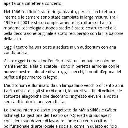
aperta una caffetteria concerto.
Nel 1966 l'edificio è stato riorganizzato, per cui l'architettura
interna e le camere sono state cambiate in larga misura. Tra il
1999 e il 2001 è stato completamente ristrutturato. La più
moderna tecnologia europea stadio è stato costruito nel e la
bella decorazione originale è stato recuperato con la fila balcone
della sala.
Oggi il teatro ha 901 posti a sedere in un auditorium con aria
condizionata.
Gli ex oggetti rimasti nell'edificio - statue lampade e colonne
mantenendo la fila di scatole - sono in perfetta armonia con le
nuove finestre colorate di vetro, gli specchi, i mobili d'epoca del
buffet e il pavimento in legno.
L'auditorium è illuminato da un lampadario vecchio di cento anni.
La fila di scatole, gli stucchi dorati, le pareti vestite di velluto e le
statuette allegoriche che decorano l'ingresso elevare la vostra
serata di teatro in una vera festa.
Lo spazio interno è stato progettato da Mária Siklós e Gábor
Schinagl. La gestione del Teatro dell'Operetta di Budapest
considera suo dovere di lavorare come un centro culturale
polifunzionale di arte locale e sociale, come in questo edificio