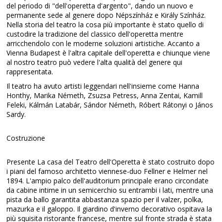
del periodo di "dell'operetta d'argento", dando un nuovo e
permanente sede al genere dopo Népszínház e Király Színház.
Nella storia del teatro la cosa più importante è stato quello di
custodire la tradizione del classico dell'operetta mentre
arricchendolo con le moderne soluzioni artistiche. Accanto a
Vienna Budapest è l'altra capitale dell'operetta e chiunque viene
al nostro teatro può vedere l'alta qualità del genere qui
rappresentata.
Il teatro ha avuto artisti leggendari nell'insieme come Hanna
Honthy, Marika Németh, Zsuzsa Petress, Anna Zentai, Kamill
Feleki, Kálmán Latabár, Sándor Németh, Róbert Rátonyi o János
Sardy.
Costruzione
Presente La casa del Teatro dell'Operetta è stato costruito dopo
i piani del famoso architetto viennese-duo Fellner e Helmer nel
1894. L'ampio palco dell'auditorium principale erano circondate
da cabine intime in un semicerchio su entrambi i lati, mentre una
pista da ballo garantita abbastanza spazio per il valzer, polka,
mazurka e il galoppo. Il giardino d'inverno decorativo ospitava la
più squisita ristorante francese, mentre sul fronte strada è stata