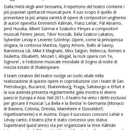
Dalla metà degli anni Sessanta, il repertorio del teatro contiene i
più popolari spettacoli musicali pure. Il suo scopo è quello di
presentare la più ampia varietà di opere di compositori ungheresi
di autori operetta Emmerich Kálmán, Franz Lehár, Pál Abramo,
Jenő Huszka, Albert Szirmai e Szabolcs Fényes a compositori
musicali Ferenc Javori, Tibor Kocsák, Béla Szakcsi Lakatos,
Sylvester Levay e Levente Szörényi. Opere, come la principessa
zingara, la contessa Maritza, Gypsy Amore, Ballo al Savoy,
Baronessa Lili, Mike il Magnate, Miss Saigon, Rebecca, Romeo e
Giulietta, Elisabeth, Mozart !, Abigail, la rock opera con Te,
Signore! , e l'edizione musicale mondiale di Sogno di notte di
mezza estate di Shakespeare.
Il team creativo del teatro svolge un ruolo vitale nella
realizzazione di queste opere in coproduzione con i teatri di San
Pietroburgo, Bucarest, Ekaterinburg, Praga, Salisburgo e Erfurt e
la sua azienda presenta regolarmente gala mostra in diversi
paesi in Europa e Asia. Nel 2011, il teatro ha vinto i diritti esclusivi
per giocare il musical 'La Bella e la Bestia' in Germania (Monaco
di Baviera, Colonia, Dresda, Mannheim e Düsseldorf,
rispettivamente) e in Austria. Dopo il successo concorsi Lehár e
Lévay canto, il teatro (che è stato concesso uno status
Superbrand quest'anno) sta per organizzare la Imre Kálmán