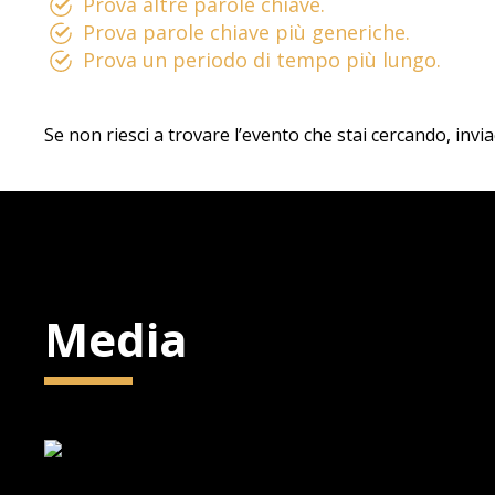
Prova altre parole chiave.
Prova parole chiave più generiche.
Prova un periodo di tempo più lungo.
Se non riesci a trovare l’evento che stai cercando, invi
Media