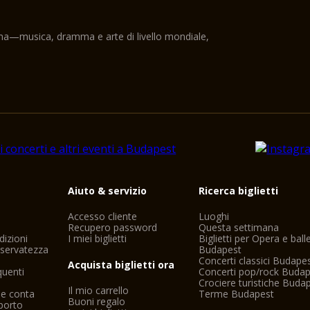
ama—musica, dramma e arte di livello mondiale,
i
Aiuto & servizio
Ricerca biglietti
Accesso cliente
Luoghi
Recupero password
Questa settimana
dizioni
I miei biglietti
Biglietti per Opera e ball
riservatezza
Budapest
Concerti classici Budape
Acquista biglietti ora
uenti
Concerti pop/rock Buda
Crociere turistiche Buda
Il mio carrello
ne conta
Terme Budapest
Buoni regalo
porto