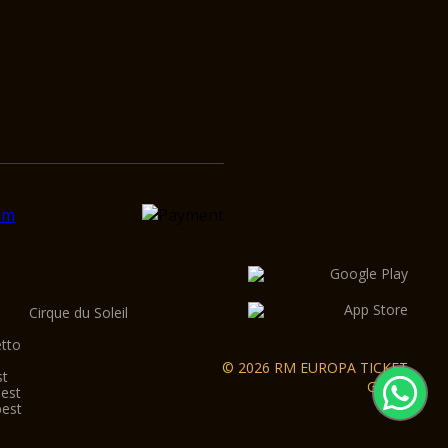
Cirque du Soleil
etto
© 2026 RM EUROPA TICKET
st
GmbH
pest
pest