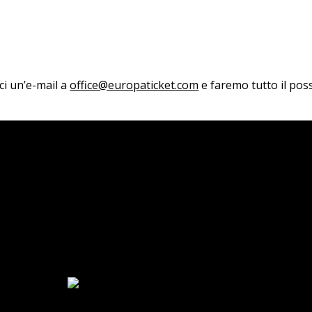
aci un’e-mail a
office@europaticket.com
e faremo tutto il poss