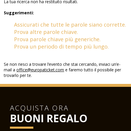
La tua ricerca non ha restituito risultati.
Suggerimenti:
Assicurati che tutte le parole siano corrette.
Prova altre parole chiave.
Prova parole chiave più generiche.
Prova un periodo di tempo più lungo.
Se non riesci a trovare l’evento che stai cercando, inviaci un’e-
mail a
office@europaticket.com
e faremo tutto il possibile per
trovarlo per te.
ACQUISTA ORA
BUONI REGALO