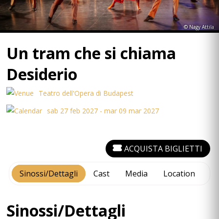
© Nagy Attila
Un tram che si chiama
Desiderio
Teatro dell'Opera di Budapest
sab 27 feb 2027 - mar 09 mar 2027
ACQUISTA BIGLIETTI
Sinossi/Dettagli
Cast
Media
Location
Sinossi/Dettagli