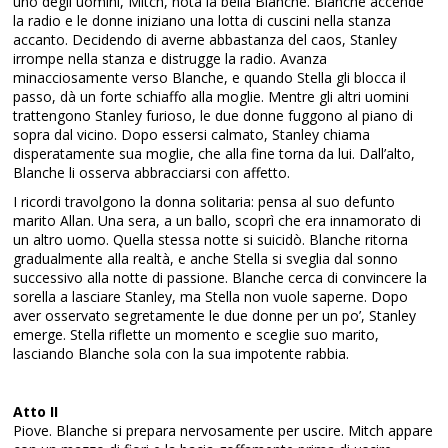
uno degli uomini, Mitch, nota la bella Blanche. Blanche accende
la radio e le donne iniziano una lotta di cuscini nella stanza
accanto. Decidendo di averne abbastanza del caos, Stanley
irrompe nella stanza e distrugge la radio. Avanza
minacciosamente verso Blanche, e quando Stella gli blocca il
passo, dà un forte schiaffo alla moglie. Mentre gli altri uomini
trattengono Stanley furioso, le due donne fuggono al piano di
sopra dal vicino. Dopo essersi calmato, Stanley chiama
disperatamente sua moglie, che alla fine torna da lui. Dall’alto,
Blanche li osserva abbracciarsi con affetto.
I ricordi travolgono la donna solitaria: pensa al suo defunto
marito Allan. Una sera, a un ballo, scoprì che era innamorato di
un altro uomo. Quella stessa notte si suicidò. Blanche ritorna
gradualmente alla realtà, e anche Stella si sveglia dal sonno
successivo alla notte di passione. Blanche cerca di convincere la
sorella a lasciare Stanley, ma Stella non vuole saperne. Dopo
aver osservato segretamente le due donne per un po’, Stanley
emerge. Stella riflette un momento e sceglie suo marito,
lasciando Blanche sola con la sua impotente rabbia.
Atto II
Piove. Blanche si prepara nervosamente per uscire. Mitch appare