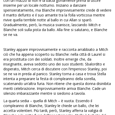
con un mazzo di fiori e la bacia goffamente prima di uscire
insieme per un locale notturno. Iniziano a danzare
spensieratamente, ma Blanche improvvisamente crede di vedere
il marito defunto e il suo amante tra la folla vorticosa mentre
rivive quella terribile notte al ballo in cui Allan si sparò.
Gradualmente, però, la musica svanisce, lasciando Mitch e
Blanche soli sulla pista da ballo. Alla fine si salutano, e Blanche
se ne va.
Stanley appare improvvisamente e racconta arrabbiato a Mitch
ciò che ha appena scoperto su Blanche: nella città di Laurel si
era prostituita con dei soldati. Inoltre emerge che, da
insegnante, aveva sedotto uno dei suoi studenti. Sbalordito e
disperato, Mitch cerca di discutere con l’imperioso Stanley, poi
se ne va in preda al panico. Stanley torna a casa e trova Stella
intenta a preparare la festa di compleanno della sorella,
scatenando un’altra furia. Non ritiene che questa donna disinibita
meriti celebrazione. Improvvisamente arriva Blanche. Cade un
silenzio imbarazzante mentre si siedono a tavola.
La quarta sedia – quella di Mitch – è vuota. Essendo il
compleanno di Blanche, Stanley le chiede un ballo, che lei
accetta volentieri. Più tardi, però, Stanley afferra la valigia di