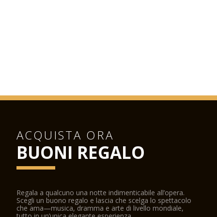
ACQUISTA ORA
BUONI REGALO
Regala a qualcuno una notte indimenticabile all’opera.
Scegli un buono regalo e lascia che scelga lo spettacolo
che ama—musica, dramma e arte di livello mondiale,
tutto in un’unica elegante esperienza.