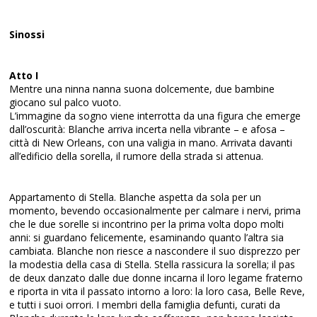
Sinossi
Atto I
Mentre una ninna nanna suona dolcemente, due bambine
giocano sul palco vuoto.
L’immagine da sogno viene interrotta da una figura che emerge
dall’oscurità: Blanche arriva incerta nella vibrante – e afosa –
città di New Orleans, con una valigia in mano. Arrivata davanti
all’edificio della sorella, il rumore della strada si attenua.
Appartamento di Stella. Blanche aspetta da sola per un
momento, bevendo occasionalmente per calmare i nervi, prima
che le due sorelle si incontrino per la prima volta dopo molti
anni: si guardano felicemente, esaminando quanto l’altra sia
cambiata. Blanche non riesce a nascondere il suo disprezzo per
la modestia della casa di Stella. Stella rassicura la sorella; il pas
de deux danzato dalle due donne incarna il loro legame fraterno
e riporta in vita il passato intorno a loro: la loro casa, Belle Reve,
e tutti i suoi orrori. I membri della famiglia defunti, curati da