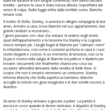
Blanche durante le loro lunghe sofferenze, non hanno lasciato
eredità – persino la casa è stata messa all’asta. Sopraffatta dal
senso di colpa, Stella fugge infine dalla terribile scena. Blanche
rimane sola.
Il marito di Stella, Stanley, si avvicina in allegra compagnia di due
amici. Arrivato a casa, trova Blanche nel suo appartamento: due
grandi caratteri si incontrano…
I giorni passano con i due che evitano di vedersi negli stretti
spazi dell’appartamento e la tensione tra Stanley e la cognata
cresce sempre più. I lunghi bagni di Blanche per “calmare i nervi”
lo infastidiscono, così come il costante profumo in casa e i suoi
vestiti eleganti e costosi. In un momento di tensione, non ce la
fa più e rovista nella valigia di Blanche tra pellicce e diademi per
trovare i documenti che finalmente chiariscono cosa sia
accaduto all’eredità derivante dalla vendita di Belle Reve. Si
scopre che non è rimasto nemmeno un centesimo. Stanley
informa Blanche che Stella aspetta un bambino; Blanche
accoglie la notizia con gioia esagerata e le due sorelle escono a
divertirsi.
Gli amici di Stanley arrivano a giocare a poker. La partita è
ancora in corso quando le donne rientrano. A dispetto di Stanley,