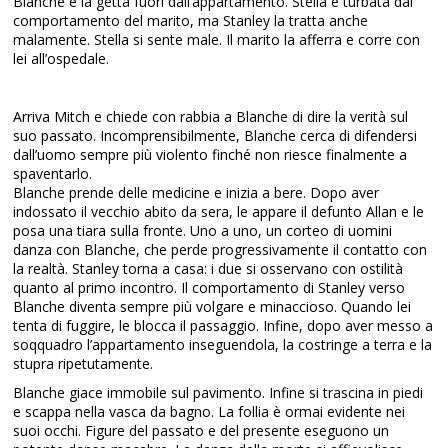
Blanche e la getta fuori dall’appartamento. Stella è turbata dal
comportamento del marito, ma Stanley la tratta anche
malamente. Stella si sente male. Il marito la afferra e corre con
lei all’ospedale.
Arriva Mitch e chiede con rabbia a Blanche di dire la verità sul
suo passato. Incomprensibilmente, Blanche cerca di difendersi
dall’uomo sempre più violento finché non riesce finalmente a
spaventarlo.
Blanche prende delle medicine e inizia a bere. Dopo aver
indossato il vecchio abito da sera, le appare il defunto Allan e le
posa una tiara sulla fronte. Uno a uno, un corteo di uomini
danza con Blanche, che perde progressivamente il contatto con
la realtà. Stanley torna a casa: i due si osservano con ostilità
quanto al primo incontro. Il comportamento di Stanley verso
Blanche diventa sempre più volgare e minaccioso. Quando lei
tenta di fuggire, le blocca il passaggio. Infine, dopo aver messo a
soqquadro l’appartamento inseguendola, la costringe a terra e la
stupra ripetutamente.
Blanche giace immobile sul pavimento. Infine si trascina in piedi
e scappa nella vasca da bagno. La follia è ormai evidente nei
suoi occhi. Figure del passato e del presente eseguono un