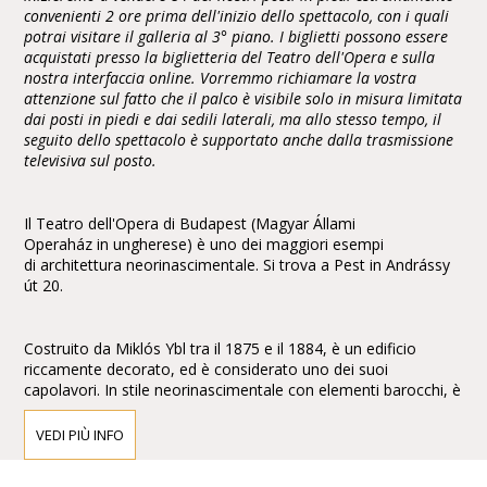
convenienti 2 ore prima dell'inizio dello spettacolo, con i quali
potrai visitare il galleria al 3° piano. I biglietti possono essere
acquistati presso la biglietteria del Teatro dell'Opera e sulla
nostra interfaccia online. Vorremmo richiamare la vostra
attenzione sul fatto che il palco è visibile solo in misura limitata
dai posti in piedi e dai sedili laterali, ma allo stesso tempo, il
seguito dello spettacolo è supportato anche dalla trasmissione
televisiva sul posto.
Il Teatro dell'Opera di Budapest (Magyar Állami
Operaház in ungherese) è uno dei maggiori esempi
di architettura neorinascimentale. Si trova a Pest in Andrássy
út 20.
Costruito da Miklós Ybl tra il 1875 e il 1884, è un edificio
riccamente decorato, ed è considerato uno dei suoi
capolavori. In stile neorinascimentale con elementi barocchi, è
arricchito con affreschi e sculture di Bertalan Székely,Mór
Than e Károly Lotz.
VEDI PIÙ INFO