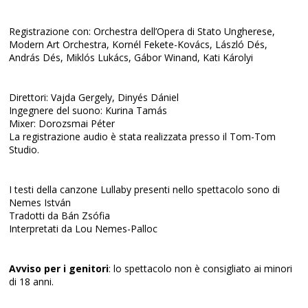
Registrazione con: Orchestra dell’Opera di Stato Ungherese,
Modern Art Orchestra, Kornél Fekete-Kovács, László Dés,
András Dés, Miklós Lukács, Gábor Winand, Kati Károlyi
Direttori: Vajda Gergely, Dinyés Dániel
Ingegnere del suono: Kurina Tamás
Mixer: Dorozsmai Péter
La registrazione audio è stata realizzata presso il Tom-Tom
Studio.
I testi della canzone Lullaby presenti nello spettacolo sono di
Nemes István
Tradotti da Bán Zsófia
Interpretati da Lou Nemes-Palloc
Avviso per i genitori
: lo spettacolo non è consigliato ai minori
di 18 anni.