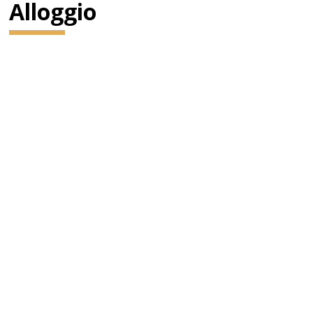
Alloggio
Di fronte alla facciata vi sono le statue di Ferenc Erkel,
compositore dell'inno nazionale, e del compositore
classicoFranz Liszt, entrambe di Alajos Stróbl.
Gustav Mahler ne fu direttore dal 1888 al 1891.