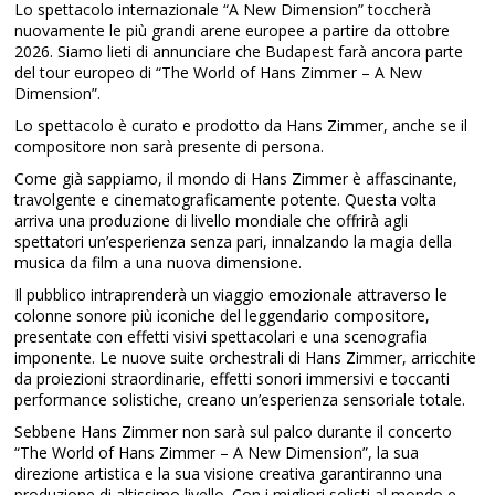
Lo spettacolo internazionale “A New Dimension” toccherà
nuovamente le più grandi arene europee a partire da ottobre
2026. Siamo lieti di annunciare che Budapest farà ancora parte
del tour europeo di “The World of Hans Zimmer – A New
Dimension”.
Lo spettacolo è curato e prodotto da Hans Zimmer, anche se il
compositore non sarà presente di persona.
Come già sappiamo, il mondo di Hans Zimmer è affascinante,
travolgente e cinematograficamente potente. Questa volta
arriva una produzione di livello mondiale che offrirà agli
spettatori un’esperienza senza pari, innalzando la magia della
musica da film a una nuova dimensione.
Il pubblico intraprenderà un viaggio emozionale attraverso le
colonne sonore più iconiche del leggendario compositore,
presentate con effetti visivi spettacolari e una scenografia
imponente. Le nuove suite orchestrali di Hans Zimmer, arricchite
da proiezioni straordinarie, effetti sonori immersivi e toccanti
performance solistiche, creano un’esperienza sensoriale totale.
Sebbene Hans Zimmer non sarà sul palco durante il concerto
“The World of Hans Zimmer – A New Dimension”, la sua
direzione artistica e la sua visione creativa garantiranno una
produzione di altissimo livello. Con i migliori solisti al mondo e