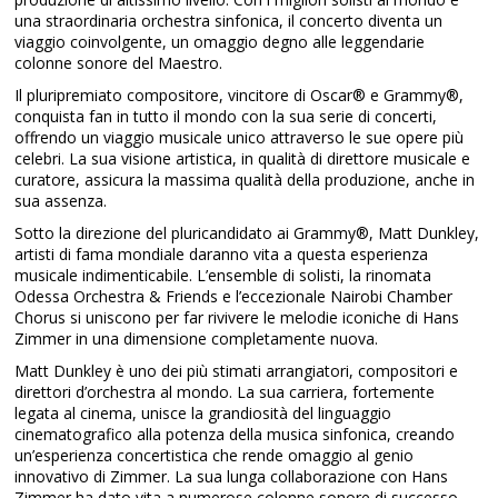
una straordinaria orchestra sinfonica, il concerto diventa un
viaggio coinvolgente, un omaggio degno alle leggendarie
colonne sonore del Maestro.
Il pluripremiato compositore, vincitore di Oscar® e Grammy®,
conquista fan in tutto il mondo con la sua serie di concerti,
offrendo un viaggio musicale unico attraverso le sue opere più
celebri. La sua visione artistica, in qualità di direttore musicale e
curatore, assicura la massima qualità della produzione, anche in
sua assenza.
Sotto la direzione del pluricandidato ai Grammy®, Matt Dunkley,
artisti di fama mondiale daranno vita a questa esperienza
musicale indimenticabile. L’ensemble di solisti, la rinomata
Odessa Orchestra & Friends e l’eccezionale Nairobi Chamber
Chorus si uniscono per far rivivere le melodie iconiche di Hans
Zimmer in una dimensione completamente nuova.
Matt Dunkley è uno dei più stimati arrangiatori, compositori e
direttori d’orchestra al mondo. La sua carriera, fortemente
legata al cinema, unisce la grandiosità del linguaggio
cinematografico alla potenza della musica sinfonica, creando
un’esperienza concertistica che rende omaggio al genio
innovativo di Zimmer. La sua lunga collaborazione con Hans
Zimmer ha dato vita a numerose colonne sonore di successo,