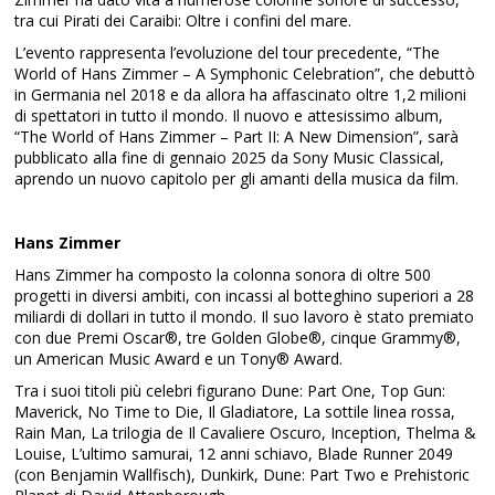
tra cui Pirati dei Caraibi: Oltre i confini del mare.
L’evento rappresenta l’evoluzione del tour precedente, “The
World of Hans Zimmer – A Symphonic Celebration”, che debuttò
in Germania nel 2018 e da allora ha affascinato oltre 1,2 milioni
di spettatori in tutto il mondo. Il nuovo e attesissimo album,
“The World of Hans Zimmer – Part II: A New Dimension”, sarà
pubblicato alla fine di gennaio 2025 da Sony Music Classical,
aprendo un nuovo capitolo per gli amanti della musica da film.
Hans Zimmer
Hans Zimmer ha composto la colonna sonora di oltre 500
progetti in diversi ambiti, con incassi al botteghino superiori a 28
miliardi di dollari in tutto il mondo. Il suo lavoro è stato premiato
con due Premi Oscar®, tre Golden Globe®, cinque Grammy®,
un American Music Award e un Tony® Award.
Tra i suoi titoli più celebri figurano Dune: Part One, Top Gun:
Maverick, No Time to Die, Il Gladiatore, La sottile linea rossa,
Rain Man, La trilogia de Il Cavaliere Oscuro, Inception, Thelma &
Louise, L’ultimo samurai, 12 anni schiavo, Blade Runner 2049
(con Benjamin Wallfisch), Dunkirk, Dune: Part Two e Prehistoric