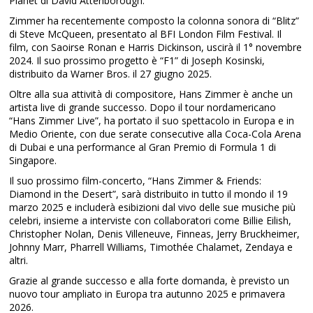
Planet di David Attenborough.
Zimmer ha recentemente composto la colonna sonora di “Blitz”
di Steve McQueen, presentato al BFI London Film Festival. Il
film, con Saoirse Ronan e Harris Dickinson, uscirà il 1° novembre
2024. Il suo prossimo progetto è “F1” di Joseph Kosinski,
distribuito da Warner Bros. il 27 giugno 2025.
Oltre alla sua attività di compositore, Hans Zimmer è anche un
artista live di grande successo. Dopo il tour nordamericano
“Hans Zimmer Live”, ha portato il suo spettacolo in Europa e in
Medio Oriente, con due serate consecutive alla Coca-Cola Arena
di Dubai e una performance al Gran Premio di Formula 1 di
Singapore.
Il suo prossimo film-concerto, “Hans Zimmer & Friends:
Diamond in the Desert”, sarà distribuito in tutto il mondo il 19
marzo 2025 e includerà esibizioni dal vivo delle sue musiche più
celebri, insieme a interviste con collaboratori come Billie Eilish,
Christopher Nolan, Denis Villeneuve, Finneas, Jerry Bruckheimer,
Johnny Marr, Pharrell Williams, Timothée Chalamet, Zendaya e
altri.
Grazie al grande successo e alla forte domanda, è previsto un
nuovo tour ampliato in Europa tra autunno 2025 e primavera
2026.