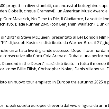
rogetti in diversi ambiti, con incassi al botteghino superiori
Golden Globe®, cinque Grammy®, un American Music Award 
op Gun: Maverick, No Time to Die, Il Gladiatore, La sottile lin
schiavo, Blade Runner 2049 (con Benjamin Wallfisch), Dunkir
“Blitz” di Steve McQueen, presentato al BFI London Film Fest
“F1” di Joseph Kosinski, distribuito da Warner Bros. il 27 gi
anche un artista live di grande successo. Dopo il tour norda
te consecutive alla Coca-Cola Arena di Dubai e una performa
Diamond in the Desert”, sarà distribuito in tutto il mondo il
tori come Billie Eilish, Christopher Nolan, Denis Villeneuve,
visto un nuovo tour ampliato in Europa tra autunno 2025 e 
cipali società europee di eventi dal vivo e figura da anni 