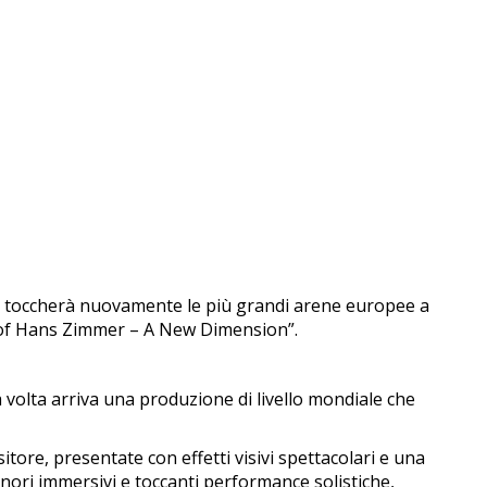
n” toccherà nuovamente le più grandi arene europee a
d of Hans Zimmer – A New Dimension”.
olta arriva una produzione di livello mondiale che
ore, presentate con effetti visivi spettacolari e una
onori immersivi e toccanti performance solistiche,