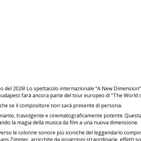
nno del 2026! Lo spettacolo internazionale “A New Dimensio
e Budapest farà ancora parte del tour europeo di “The Worl
che se il compositore non sarà presente di persona.
ante, travolgente e cinematograficamente potente. Questa v
lzando la magia della musica da film a una nuova dimensione.
erso le colonne sonore più iconiche del leggendario composit
ns Zimmer, arricchite da proiezioni straordinarie, effetti s