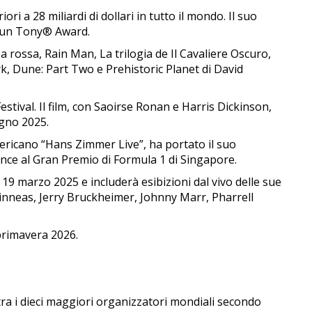
 a 28 miliardi di dollari in tutto il mondo. Il suo
e un Tony® Award.
ea rossa, Rain Man, La trilogia de Il Cavaliere Oscuro,
k, Dune: Part Two e Prehistoric Planet di David
ival. Il film, con Saoirse Ronan e Harris Dickinson,
ugno 2025.
mericano “Hans Zimmer Live”, ha portato il suo
nce al Gran Premio di Formula 1 di Singapore.
 19 marzo 2025 e includerà esibizioni dal vivo delle sue
 Finneas, Jerry Bruckheimer, Johnny Marr, Pharrell
primavera 2026.
tra i dieci maggiori organizzatori mondiali secondo