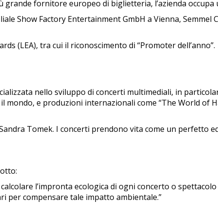
 grande fornitore europeo di biglietteria, l’azienda occupa 
a filiale Show Factory Entertainment GmbH a Vienna, Semmel 
ds (LEA), tra cui il riconoscimento di “Promoter dell’anno”.
alizzata nello sviluppo di concerti multimediali, in particol
o il mondo, e produzioni internazionali come “The World of
a Sandra Tomek. I concerti prendono vita come un perfetto eq
otto:
 è calcolare l’impronta ecologica di ogni concerto o spettac
sari per compensare tale impatto ambientale.”