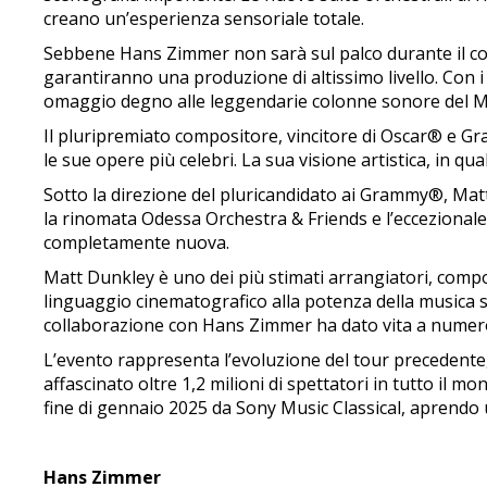
creano un’esperienza sensoriale totale.
Sebbene Hans Zimmer non sarà sul palco durante il con
garantiranno una produzione di altissimo livello. Con i
omaggio degno alle leggendarie colonne sonore del M
Il pluripremiato compositore, vincitore di Oscar® e Gr
le sue opere più celebri. La sua visione artistica, in q
Sotto la direzione del pluricandidato ai Grammy®, Matt
la rinomata Odessa Orchestra & Friends e l’eccezional
completamente nuova.
Matt Dunkley è uno dei più stimati arrangiatori, compos
linguaggio cinematografico alla potenza della musica 
collaborazione con Hans Zimmer ha dato vita a numerose 
L’evento rappresenta l’evoluzione del tour precedent
affascinato oltre 1,2 milioni di spettatori in tutto il
fine di gennaio 2025 da Sony Music Classical, aprendo u
Hans Zimmer