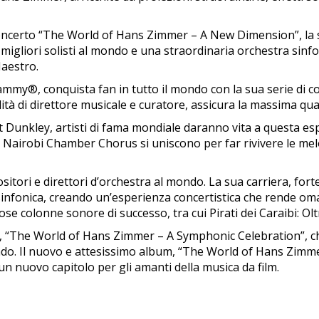
certo “The World of Hans Zimmer – A New Dimension”, la sua 
 migliori solisti al mondo e una straordinaria orchestra sinfo
aestro.
ammy®, conquista fan in tutto il mondo con la sua serie di c
ualità di direttore musicale e curatore, assicura la massima q
 Dunkley, artisti di fama mondiale daranno vita a questa espe
e Nairobi Chamber Chorus si uniscono per far rivivere le m
itori e direttori d’orchestra al mondo. La sua carriera, fort
sinfonica, creando un’esperienza concertistica che rende om
colonne sonore di successo, tra cui Pirati dei Caraibi: Oltr
e, “The World of Hans Zimmer – A Symphonic Celebration”, ch
 mondo. Il nuovo e attesissimo album, “The World of Hans Zimm
n nuovo capitolo per gli amanti della musica da film.