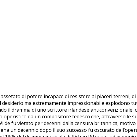
 assetato di potere incapace di resistere ai piaceri terreni,
al desiderio ma estremamente impressionabile esplodono tu
do il dramma di uno scrittore irlandese anticonvenzionale, 
o operistico da un compositore tedesco che, attraverso le sue 
e fu vietato per decenni dalla censura britannica, motivo pe
na un decennio dopo il suo successo fu oscurato dall’opera li
 1905 del dramma musicale di Richard Strauss, ad esempio, l