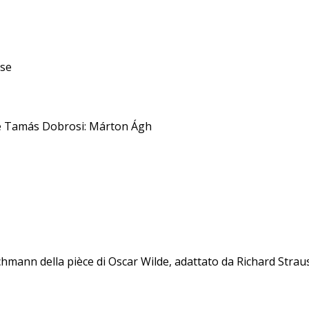
ese
s e Tamás Dobrosi: Márton Ágh
hmann della pièce di Oscar Wilde, adattato da Richard Strau