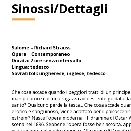
Sinossi/Dettagli
Salome – Richard Strauss
Opera | Contemporaneo
Durata: 2 ore senza intervallo
Lingua: tedesco
Sovratitoli: ungherese, inglese, tedesco
Che cosa accade quando i peggiori tratti di un principe
manipolatrice e di una ragazza adolescente guidata d
santo? Qualcuno perde la testa… Che cosa accade quan
erotico e sanguinoso, viene adattato per il palcoscenic
estremi? Nasce l’opera moderna… Il dramma di Oscar Wild
scena nel 1896. Sebbene l’opera fosse ben accolta, appe
esattamente nel modo opposto. Alla prima di Dresda del