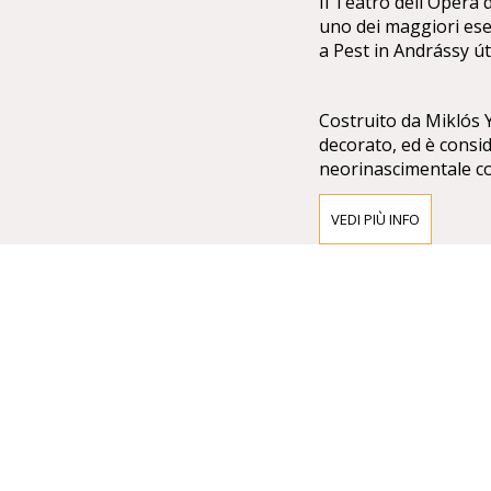
Il Teatro dell'Opera
uno dei maggiori ese
a Pest in Andrássy út
Costruito da Miklós Yb
decorato, ed è consid
neorinascimentale con
sculture di Bertalan
VEDI PIÙ INFO
Di fronte alla faccia
dell'inno nazionale, 
di Alajos Stróbl.
Gustav Mahler ne fu d