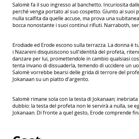
Salomè fa il suo ingresso al banchetto. Incuriosita dall
perché venga portato al suo cospetto. Giunto ai suoi p
nulla scalfita da quelle accuse, ma prova una subitanea
bocca nonostante i suoi continui rifiuti. Narraboth, se
Erodiade ed Erode escono sulla terrazza. La donna è tur
i Nazareni disquisiscono sull'identità del profeta, riten
danzare per lui, promettendole in cambio qualsiasi cosa
tenta invano di dissuaderla, temendo di uccidere un uomo
Salomè vorrebbe bearsi delle grida di terrore del profe
Jokanaan su un piatto d'argento.
Salomè rimane sola con la testa di Jokanaan; inebriata
dubbio: la testa del profeta non le servirà a nulla, se e
Jokanaan. Di fronte a quel gesto, Erode comprende final