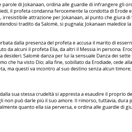
e parole di Jokanaan, ordina alle guardie di infrangere gli ord
iedi, il profeta condanna ferocemente la condotta di Erode e
, irresistibile attrazione per Jokanaan, al punto che giura d
ntendosi tradito da Salomè, si pugnala; Jokanaan maledice la g
bata dalla presenza del profeta e accusa il marito di essern
uto da alcuni il profeta Elia, da altri il Messia in persona. Er
 desideri. Salomè danza per lui la sensuale Danza dei sette ve
 che ha visto Dio; alla fine, sobillato da Erodiade, cede alla 
ta, ma questi va incontro al suo destino senza alcun timore; 
 dalla sua stessa crudeltà si appresta a esaudire il proprio
gli non può darle più il suo amore. Il rimorso, tuttavia, dura p
mente quanto ella sia perversa, e ordina alle guardie di gius