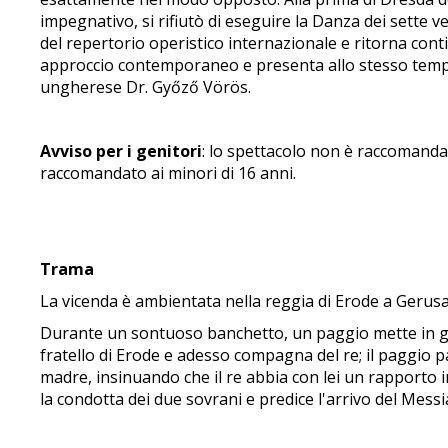
impegnativo, si rifiutò di eseguire la Danza dei sette ve
del repertorio operistico internazionale e ritorna co
approccio contemporaneo e presenta allo stesso tempo
ungherese Dr. Győző Vörös.
Avviso per i genitori
: lo spettacolo non è raccomandato
raccomandato ai minori di 16 anni.
Trama
La vicenda è ambientata nella reggia di Erode a Geru
Durante un sontuoso banchetto, un paggio mette in guard
fratello di Erode e adesso compagna del re; il paggio p
madre, insinuando che il re abbia con lei un rapporto 
la condotta dei due sovrani e predice l'arrivo del Mess