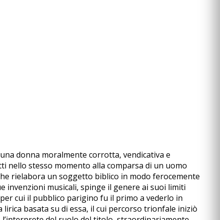
 di una donna moralmente corrotta, vendicativa e
tti nello stesso momento alla comparsa di un uomo
che rielabora un soggetto biblico in modo ferocemente
invenzioni musicali, spinge il genere ai suoi limiti
r cui il pubblico parigino fu il primo a vederlo in
rica basata su di essa, il cui percorso trionfale iniziò
’interprete del ruolo del titolo, straordinariamente