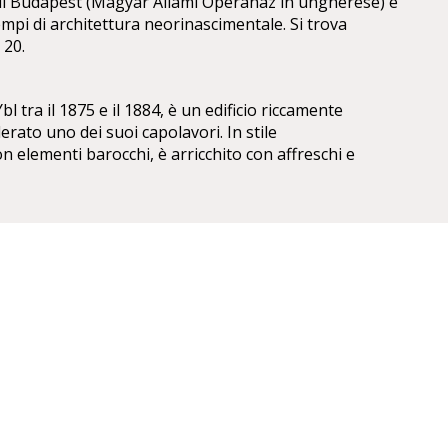
 di Budapest (Magyar Állami Operaház in ungherese) è
mpi di architettura neorinascimentale. Si trova
 20.
l tra il 1875 e il 1884, è un edificio riccamente
erato uno dei suoi capolavori. In stile
 elementi barocchi, è arricchito con affreschi e
 Székely,Mór Than e Károly Lotz.
ta vi sono le statue di Ferenc Erkel, compositore
e del compositore classicoFranz Liszt, entrambe
irettore dal 1888 al 1891.