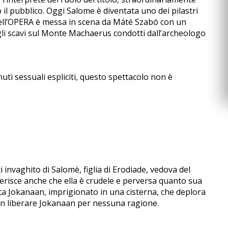
o il pubblico. Oggi Salome è diventata uno dei pilastri
dell’OPERA è messa in scena da Máté Szabó con un
li scavi sul Monte Machaerus condotti dall’archeologo
uti sessuali espliciti, questo spettacolo non è
invaghito di Salomè, figlia di Erodiade, vedova del
sserisce anche che ella è crudele e perversa quanto sua
eta Jokanaan, imprigionato in una cisterna, che deplora
 non liberare Jokanaan per nessuna ragione.