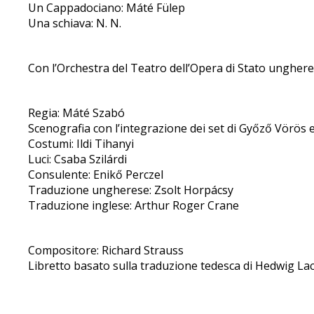
Un Cappadociano: Máté Fülep
Una schiava: N. N.
Con l’Orchestra del Teatro dell’Opera di Stato ungher
Regia: Máté Szabó
Scenografia con l’integrazione dei set di Győző Vörö
Costumi: Ildi Tihanyi
Luci: Csaba Szilárdi
Consulente: Enikő Perczel
Traduzione ungherese: Zsolt Horpácsy
Traduzione inglese: Arthur Roger Crane
Compositore: Richard Strauss
Libretto basato sulla traduzione tedesca di Hedwig Lac