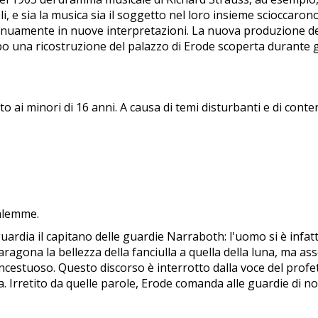
li, e sia la musica sia il soggetto nel loro insieme scioccaron
ntinuamente in nuove interpretazioni. La nuova produzione 
 una ricostruzione del palazzo di Erode scoperta durante g
 ai minori di 16 anni. A causa di temi disturbanti e di conten
salemme.
ia il capitano delle guardie Narraboth: l'uomo si è infatti 
aragona la bellezza della fanciulla a quella della luna, ma a
incestuoso. Questo discorso è interrotto dalla voce del prof
ia. Irretito da quelle parole, Erode comanda alle guardie di