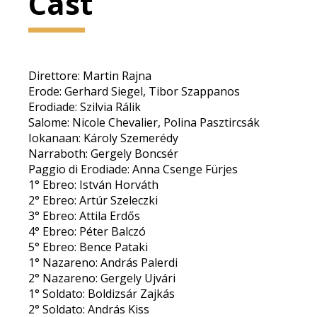
Cast
Direttore: Martin Rajna
Erode: Gerhard Siegel, Tibor Szappanos
Erodiade: Szilvia Rálik
Salome: Nicole Chevalier, Polina Pasztircsák
Iokanaan: Károly Szemerédy
Narraboth: Gergely Boncsér
Paggio di Erodiade: Anna Csenge Fürjes
1° Ebreo: István Horváth
2° Ebreo: Artúr Szeleczki
3° Ebreo: Attila Erdős
4° Ebreo: Péter Balczó
5° Ebreo: Bence Pataki
1° Nazareno: András Palerdi
2° Nazareno: Gergely Ujvári
1° Soldato: Boldizsár Zajkás
2° Soldato: András Kiss