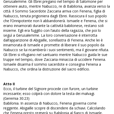
Gerusalemme. Gli Ebrei pregano nel tempio di Salomone per
ottenere aiuto, mentre Nabucco, re di Babilonia, avanza verso la
città. Il Sommo Sacerdote Zaccaria arriva con Fenena, figlia di
Nabucco, tenuta prigioniera dagli Ebrei. Rassicura il suo popolo
che l’Onnipotente non li abbandonerà. Ismaele e Fenena, che si
erano innamorati durante la cattività babilonese, restano soli
insieme. Egli era fuggito con l’aiuto della ragazza, che poi lo
seguì a Gerusalemme. La loro conversazione è interrotta
dall’apparizione di Abigaille, sorellastra di Fenena. Anche lei è
innamorata di Ismaele e promette di liberare il suo popolo da
Nabucco se lui ricambierà i suoi sentimenti, ma il giovane rifiuta.
Gli Ebrei si rifugiano nel santuario mentre Nabucco guida le sue
truppe nel tempio, dove Zaccaria minaccia di uccidere Fenena.
Ismaele disarma il sommo sacerdote e consegna Fenena a
Nabucco, che ordina la distruzione del sacro edificio.
Atto II
Ecco, il turbine del Signore procede con furore, un turbine
incessante; esso colpirà con dolore la testa dei malvagi.
(Geremia 30:23)
Babilonia. In assenza di Nabucco, Fenena governa come
reggente. Abigaille scopre di discendere da schiavi. Calcolando
che Fenena presto regnerà su Babilonia al fianco di Ismaele,