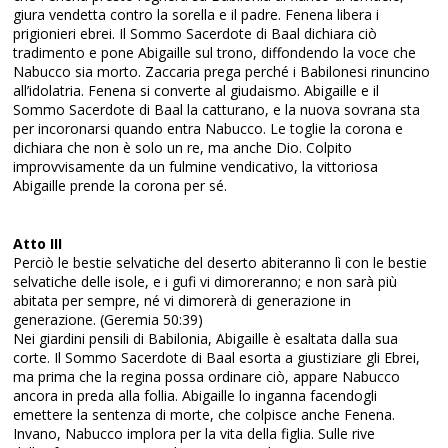
giura vendetta contro la sorella e il padre. Fenena libera i
prigionieri ebrei. Il Sommo Sacerdote di Baal dichiara ciò
tradimento e pone Abigaille sul trono, diffondendo la voce che
Nabucco sia morto. Zaccaria prega perché i Babilonesi rinuncino
all’idolatria. Fenena si converte al giudaismo. Abigaille e il
Sommo Sacerdote di Baal la catturano, e la nuova sovrana sta
per incoronarsi quando entra Nabucco. Le toglie la corona e
dichiara che non è solo un re, ma anche Dio. Colpito
improvvisamente da un fulmine vendicativo, la vittoriosa
Abigaille prende la corona per sé.
Atto III
Perciò le bestie selvatiche del deserto abiteranno lì con le bestie
selvatiche delle isole, e i gufi vi dimoreranno; e non sarà più
abitata per sempre, né vi dimorerà di generazione in
generazione. (Geremia 50:39)
Nei giardini pensili di Babilonia, Abigaille è esaltata dalla sua
corte. Il Sommo Sacerdote di Baal esorta a giustiziare gli Ebrei,
ma prima che la regina possa ordinare ciò, appare Nabucco
ancora in preda alla follia. Abigaille lo inganna facendogli
emettere la sentenza di morte, che colpisce anche Fenena.
Invano, Nabucco implora per la vita della figlia. Sulle rive