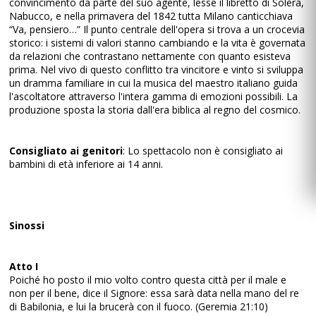
convincimento da parte del suo agente, lesse il libretto di Solera,
Nabucco, e nella primavera del 1842 tutta Milano canticchiava
“Va, pensiero…” Il punto centrale dell'opera si trova a un crocevia
storico: i sistemi di valori stanno cambiando e la vita è governata
da relazioni che contrastano nettamente con quanto esisteva
prima. Nel vivo di questo conflitto tra vincitore e vinto si sviluppa
un dramma familiare in cui la musica del maestro italiano guida
l'ascoltatore attraverso l'intera gamma di emozioni possibili. La
produzione sposta la storia dall'era biblica al regno del cosmico.
Consigliato ai genitori
: Lo spettacolo non è consigliato ai
bambini di età inferiore ai 14 anni.
Sinossi
Atto I
Poiché ho posto il mio volto contro questa città per il male e
non per il bene, dice il Signore: essa sarà data nella mano del re
di Babilonia, e lui la brucerà con il fuoco. (Geremia 21:10)