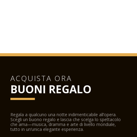
ACQUISTA ORA
BUONI REGALO
Regala a qualcuno una notte indimenticabile all’opera.
Scegli un buono regalo e lascia che scelga lo spettacolo
che ama—musica, dramma e arte di livello mondiale,
tutto in un’unica elegante esperienza.