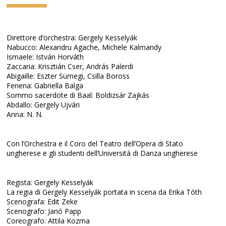
Direttore d’orchestra: Gergely Kesselyák
Nabucco: Alexandru Agache, Michele Kalmandy
Ismaele: István Horváth
Zaccaria: Krisztián Cser, András Palerdi
Abigaille: Eszter Sümegi, Csilla Boross
Fenena: Gabriella Balga
Sommo sacerdote di Baal: Boldizsár Zajkás
Abdallo: Gergely Ujvári
Anna: N. N.
Con l’Orchestra e il Coro del Teatro dell’Opera di Stato
ungherese e gli studenti dell’Università di Danza ungherese
Regista: Gergely Kesselyák
La regia di Gergely Kesselyák portata in scena da Erika Tóth
Scenografa: Edit Zeke
Scenografo: Janó Papp
Coreografo: Attila Kozma