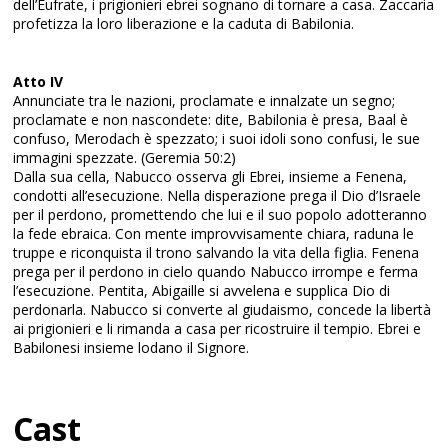
dell’Eufrate, i prigionieri ebrei sognano di tornare a casa. Zaccaria
profetizza la loro liberazione e la caduta di Babilonia.
Atto IV
Annunciate tra le nazioni, proclamate e innalzate un segno;
proclamate e non nascondete: dite, Babilonia è presa, Baal è
confuso, Merodach è spezzato; i suoi idoli sono confusi, le sue
immagini spezzate. (Geremia 50:2)
Dalla sua cella, Nabucco osserva gli Ebrei, insieme a Fenena,
condotti all’esecuzione. Nella disperazione prega il Dio d’Israele
per il perdono, promettendo che lui e il suo popolo adotteranno
la fede ebraica. Con mente improvvisamente chiara, raduna le
truppe e riconquista il trono salvando la vita della figlia. Fenena
prega per il perdono in cielo quando Nabucco irrompe e ferma
l’esecuzione. Pentita, Abigaille si avvelena e supplica Dio di
perdonarla. Nabucco si converte al giudaismo, concede la libertà
ai prigionieri e li rimanda a casa per ricostruire il tempio. Ebrei e
Babilonesi insieme lodano il Signore.
Cast