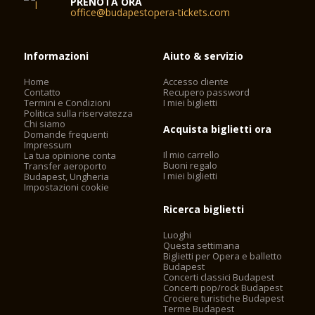
PRENOTA ORA
office@budapestopera-tickets.com
Informazioni
Aiuto & servizio
Home
Accesso cliente
Contatto
Recupero password
Termini e Condizioni
I miei biglietti
Politica sulla riservatezza
Chi siamo
Acquista biglietti ora
Domande frequenti
Impressum
Il mio carrello
La tua opinione conta
Buoni regalo
Transfer aeroporto
I miei biglietti
Budapest, Ungheria
Impostazioni cookie
Ricerca biglietti
Luoghi
Questa settimana
Biglietti per Opera e balletto
Budapest
Concerti classici Budapest
Concerti pop/rock Budapest
Crociere turistiche Budapest
Terme Budapest