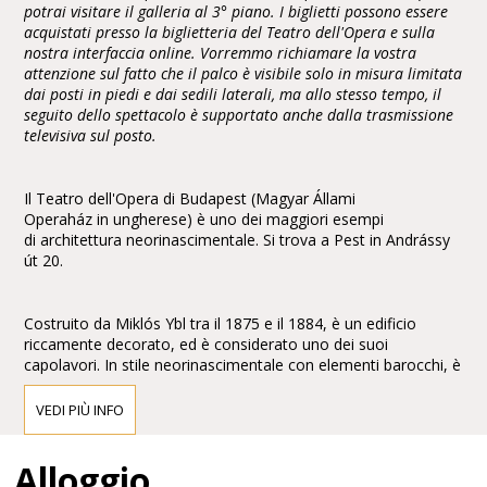
potrai visitare il galleria al 3° piano. I biglietti possono essere
acquistati presso la biglietteria del Teatro dell'Opera e sulla
nostra interfaccia online. Vorremmo richiamare la vostra
attenzione sul fatto che il palco è visibile solo in misura limitata
dai posti in piedi e dai sedili laterali, ma allo stesso tempo, il
seguito dello spettacolo è supportato anche dalla trasmissione
televisiva sul posto.
Il Teatro dell'Opera di Budapest (Magyar Állami
Operaház in ungherese) è uno dei maggiori esempi
di architettura neorinascimentale. Si trova a Pest in Andrássy
út 20.
Costruito da Miklós Ybl tra il 1875 e il 1884, è un edificio
riccamente decorato, ed è considerato uno dei suoi
capolavori. In stile neorinascimentale con elementi barocchi, è
arricchito con affreschi e sculture di Bertalan Székely,Mór
Than e Károly Lotz.
VEDI PIÙ INFO
Alloggio
Di fronte alla facciata vi sono le statue di Ferenc Erkel,