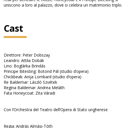
uniscono a loro al palazzo, dove si celebra un matrimonio triplo.
Cast
Direttore: Peter Dobszay
Leandro: Attila Dobák
Lino: Boglárka Brindás
Principe Bitesting: Botond Pál (studio d’opera)
Chickbeak: Anija Lombard (studio d’opera)
Re Baldemar: László Szvétek
Regina Baldemar: Andrea Meláth
Fata Honeycoat: Zita Váradi
Con l’Orchestra del Teatro dell’Opera di Stato ungherese
Regia: András Almási-Tóth