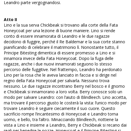
Leandro parte vergognandosi.
Atto II
Lino e la sua serva Chickbeak si trovano alla corte della Fata
Honeycoat per una lezione di buone maniere. Lino si rende
conto di essere innamorata di Leandro e le due ragazze
decidono di fuggire, perché il Re Baldemar e la sua corte stanno
pianificando di celebrare il matrimonio lì. Nonostante tutto, il
Principe Bitesting dimentica di essere promesso a Lino e si
innamora invece della Fata Honeycoat. Dopo la fuga delle
ragazze, anche i due nuovi innamorati seguono lo stesso
percorso delle fuggitive. Nel frattempo, Leandro ha perdonato
Lino per la rosa che le aveva lanciato in faccia e si dirige nel
regno della Fata Honeycoat per salvarla. Nessuno trova
nessuno. Le due ragazze incontrano Berry nel bosco e il gnomo
e Chickbeak si innamorano a loro volta. Berry conosce solo un
modo per salvare Leandro: con l’aiuto di Blindleech. Lino accetta,
ma trovare il percorso giusto le costerà la vista: l’unico modo per
trovare Leandro è seguire ciecamente il suo cuore. Questo
sacrificio rompe l’incantesimo di Honeycoat e Leandro torna
uomo, e bello, tra l’altro. Minacciando Blindleech, riottiene la
vista a Lino e insieme a Leandro, Berry e Chickbeak si recano dai
reali per benedire le nozze. Honeycoat e il Principe Bitesting si