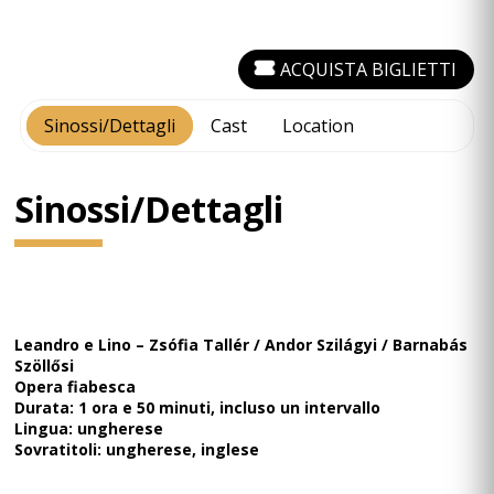
ACQUISTA BIGLIETTI
Sinossi/Dettagli
Cast
Location
Sinossi/Dettagli
Leandro e Lino – Zsófia Tallér / Andor Szilágyi / Barnabás
Szöllősi
Opera fiabesca
Durata: 1 ora e 50 minuti, incluso un intervallo
Lingua: ungherese
Sovratitoli: ungherese, inglese