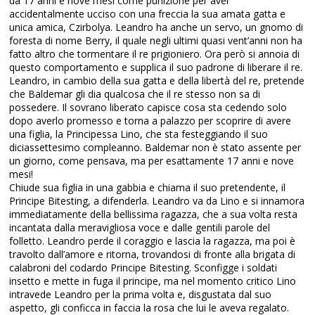
da 17 anni e nove mesi come punizione per aver
accidentalmente ucciso con una freccia la sua amata gatta e
unica amica, Czirbolya. Leandro ha anche un servo, un gnomo di
foresta di nome Berry, il quale negli ultimi quasi vent’anni non ha
fatto altro che tormentare il re prigioniero. Ora però si annoia di
questo comportamento e supplica il suo padrone di liberare il re.
Leandro, in cambio della sua gatta e della libertà del re, pretende
che Baldemar gli dia qualcosa che il re stesso non sa di
possedere. Il sovrano liberato capisce cosa sta cedendo solo
dopo averlo promesso e torna a palazzo per scoprire di avere
una figlia, la Principessa Lino, che sta festeggiando il suo
diciassettesimo compleanno. Baldemar non è stato assente per
un giorno, come pensava, ma per esattamente 17 anni e nove
mesi!
Chiude sua figlia in una gabbia e chiama il suo pretendente, il
Principe Bitesting, a difenderla. Leandro va da Lino e si innamora
immediatamente della bellissima ragazza, che a sua volta resta
incantata dalla meravigliosa voce e dalle gentili parole del
folletto. Leandro perde il coraggio e lascia la ragazza, ma poi è
travolto dall’amore e ritorna, trovandosi di fronte alla brigata di
calabroni del codardo Principe Bitesting. Sconfigge i soldati
insetto e mette in fuga il principe, ma nel momento critico Lino
intravede Leandro per la prima volta e, disgustata dal suo
aspetto, gli conficca in faccia la rosa che lui le aveva regalato.