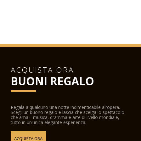
ACQUISTA ORA
BUONI REGALO
Regala a qualcuno una notte indimenticabile all’opera.
Scegli un buono regalo e lascia che scelga lo spettacolo
che ama—musica, dramma e arte di livello mondiale,
tutto in un’unica elegante esperienza.
ACQUISTA ORA