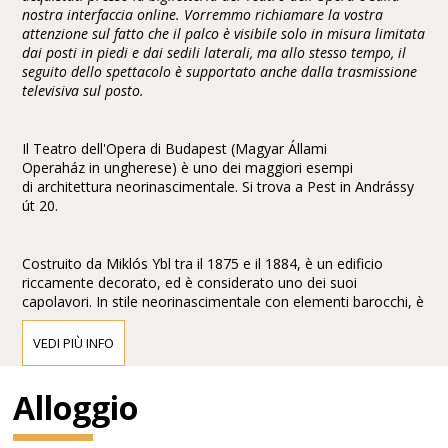
nostra interfaccia online. Vorremmo richiamare la vostra
attenzione sul fatto che il palco è visibile solo in misura limitata
dai posti in piedi e dai sedili laterali, ma allo stesso tempo, il
seguito dello spettacolo è supportato anche dalla trasmissione
televisiva sul posto.
Il Teatro dell'Opera di Budapest (Magyar Állami
Operaház in ungherese) è uno dei maggiori esempi
di architettura neorinascimentale. Si trova a Pest in Andrássy
út 20.
Costruito da Miklós Ybl tra il 1875 e il 1884, è un edificio
riccamente decorato, ed è considerato uno dei suoi
capolavori. In stile neorinascimentale con elementi barocchi, è
arricchito con affreschi e sculture di Bertalan Székely,Mór
Than e Károly Lotz.
VEDI PIÙ INFO
Alloggio
Di fronte alla facciata vi sono le statue di Ferenc Erkel,
compositore dell'inno nazionale, e del compositore
classicoFranz Liszt, entrambe di Alajos Stróbl.