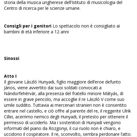
storia della musica ungherese dell’Istituto di musicologia del
Centro di ricerca per le scienze umane.
Consigli per i genitori
Lo spettacolo non è consigliato ai
bambini di età inferiore a 12 anni
Sinossi
Atto I
Il giovane László Hunyadi, figlio maggiore dell’eroe defunto
János, viene avvertito dai suoi soldati convocati a
Nándorfehérvár, alla presenza del fratello minore Mátyás, di
essere in grave pericolo, ma accoglie il re László V come suo
umile suddito. Tuttavia ai mercenari stranieri non è consentito
entrare nel castello, e ciò offre al parente del re, il reggente Ulrik
Cillei, acerrimo nemico degli Hunyadi, il pretesto per ottenere il
permesso di ucciderlo. Ma i sostenitori di Hunyadi vengono
informati del piano da Rozgonyi, il cui ruolo non è chiaro, e
uccidono il cospiratore. Il re, sconvolto, sembra perdonare l’atto.