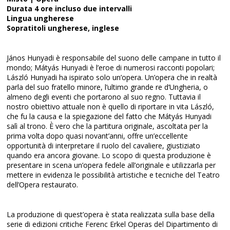
Durata 4 ore incluso due intervalli
Lingua ungherese
Sopratitoli ungherese, inglese
János Hunyadi è responsabile del suono delle campane in tutto il
mondo; Mátyás Hunyadi è l’eroe di numerosi racconti popolari;
László Hunyadi ha ispirato solo un’opera. Un’opera che in realtà
parla del suo fratello minore, l’ultimo grande re d’Ungheria, o
almeno degli eventi che portarono al suo regno. Tuttavia il
nostro obiettivo attuale non è quello di riportare in vita László,
che fu la causa e la spiegazione del fatto che Mátyás Hunyadi
salì al trono. È vero che la partitura originale, ascoltata per la
prima volta dopo quasi novant’anni, offre un’eccellente
opportunità di interpretare il ruolo del cavaliere, giustiziato
quando era ancora giovane. Lo scopo di questa produzione è
presentare in scena un’opera fedele all’originale e utilizzarla per
mettere in evidenza le possibilità artistiche e tecniche del Teatro
dell’Opera restaurato.
La produzione di quest’opera è stata realizzata sulla base della
serie di edizioni critiche Ferenc Erkel Operas del Dipartimento di