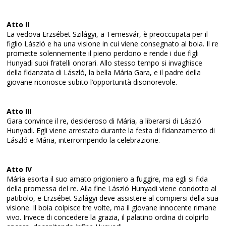
Atto II
La vedova Erzsébet Szilágyi, a Temesvár, è preoccupata per il
figlio László e ha una visione in cui viene consegnato al boia. Il re
promette solennemente il pieno perdono e rende i due figli
Hunyadi suoi fratelli onorari. Allo stesso tempo si invaghisce
della fidanzata di László, la bella Mária Gara, e il padre della
giovane riconosce subito l’opportunità disonorevole.
Atto III
Gara convince il re, desideroso di Mária, a liberarsi di László
Hunyadi. Egli viene arrestato durante la festa di fidanzamento di
László e Mária, interrompendo la celebrazione.
Atto IV
Mária esorta il suo amato prigioniero a fuggire, ma egli si fida
della promessa del re. Alla fine László Hunyadi viene condotto al
patibolo, e Erzsébet Szilágyi deve assistere al compiersi della sua
visione. Il boia colpisce tre volte, ma il giovane innocente rimane
vivo. Invece di concedere la grazia, il palatino ordina di colpirlo