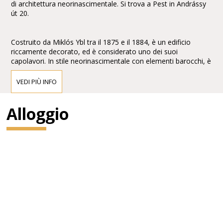
di architettura neorinascimentale. Si trova a Pest in Andrássy
út 20.
Costruito da Miklós Ybl tra il 1875 e il 1884, è un edificio
riccamente decorato, ed è considerato uno dei suoi
capolavori. In stile neorinascimentale con elementi barocchi, è
arricchito con affreschi e sculture di Bertalan Székely,Mór
Than e Károly Lotz.
VEDI PIÙ INFO
Alloggio
Di fronte alla facciata vi sono le statue di Ferenc Erkel,
compositore dell'inno nazionale, e del compositore
classicoFranz Liszt, entrambe di Alajos Stróbl.
Gustav Mahler ne fu direttore dal 1888 al 1891.