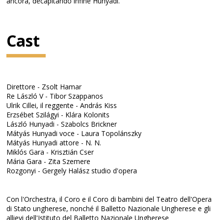
ancora, decapitando infine Hunyadi.
Cast
Direttore - Zsolt Hamar
Re László V - Tibor Szappanos
Ulrik Cillei, il reggente - András Kiss
Erzsébet Szilágyi - Klára Kolonits
László Hunyadi - Szabolcs Brickner
Mátyás Hunyadi voce - Laura Topolánszky
Mátyás Hunyadi attore - N. N.
Miklós Gara - Krisztián Cser
Mária Gara - Zita Szemere
Rozgonyi - Gergely Halász studio d'opera
Con l'Orchestra, il Coro e il Coro di bambini del Teatro dell'Opera
di Stato ungherese, nonché il Balletto Nazionale Ungherese e gli
allievi dell'Istituto del Balletto Nazionale Ungherese