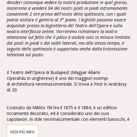
desideri comunque vedere la nostra produzione in quel giorno,
inizieremo a vendere 84 dei nostri posti in piedi estremamente
convenienti 2 ore prima dell'inizio dello spettacolo, con i quali
potrai visitare il galleria al 3° piano. I biglietti possono essere
acquistati presso la biglietteria del Teatro dell'Opera e sulla
nostra interfaccia online. Vorremmo richiamare la vostra
attenzione sul fatto che il palco è visibile solo in misura limitata
dai posti in piedi e dai sedili laterali, ma allo stesso tempo, il
seguito dello spettacolo è supportato anche dalla trasmissione
televisiva sul posto.
Il Teatro dell'Opera di Budapest (Magyar Állami
Operaház in ungherese) è uno dei maggiori esempi
di architettura neorinascimentale. Si trova a Pest in Andrássy
út 20.
Costruito da Miklós Ybl tra il 1875 e il 1884, è un edificio
riccamente decorato, ed è considerato uno dei suoi
capolavori. In stile neorinascimentale con elementi barocchi, è
arricchito con affreschi e sculture di Bertalan Székely,Mór
Than e Károly Lotz.
VEDI PIÙ INFO