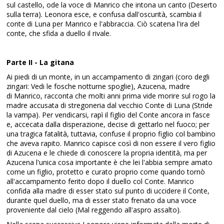
sul castello, ode la voce di Manrico che intona un canto (Deserto
sulla terra). Leonora esce, e confusa dall'oscurità, scambia il
conte di Luna per Manrico e l'abbraccia. Ciò scatena l'ira del
conte, che sfida a duello il rivale.
Parte II - La gitana
Ai piedi di un monte, in un accampamento di zingari (coro degli
zingari: Vedi le fosche notturne spoglie), Azucena, madre
di Manrico, racconta che molti anni prima vide morire sul rogo la
madre accusata di stregoneria dal vecchio Conte di Luna (Stride
la vampa). Per vendicarsi, rapì il figlio del Conte ancora in fasce
e, accecata dalla disperazione, decise di gettarlo nel fuoco; per
una tragica fatalità, tuttavia, confuse il proprio figlio col bambino
che aveva rapito. Manrico capisce così di non essere il vero figlio
di Azucena e le chiede di conoscere la propria identità, ma per
Azucena l'unica cosa importante è che lei l'abbia sempre amato
come un figlio, protetto e curato proprio come quando tornò
all'accampamento ferito dopo il duello col Conte. Manrico
confida alla madre di esser stato sul punto di uccidere il Conte,
durante quel duello, ma di esser stato frenato da una voce
proveniente dal cielo (Mal reggendo all'aspro assalto).