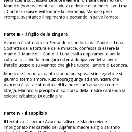
Nella scena successiva Leonora viene informata della morte di
Manrico (non realmente accaduta) e decide di prendere i voti ma
il Conte la rapisce evitandone la cerimonia; Manrico però
irrompe, sventando il rapimento e portando in salvo l'amata.
Parte III - Il figlio della zingara
Azucena è catturata da Ferrando e condotta dal Conte di Luna.
Costretta dalla tortura e dalle minacce, confessa di essere la
madre di Manrico. Il Conte di Luna esulta doppiamente per la
cattura. Uccidendo la zingara otterrà doppia vendetta: per il
fratello ucciso e su Manrico che gli ha rubato l'amore di Leonora.
Manrico e Leonora intanto stanno per sposarsi in segreto e si
giurano eterno amore. Ruiz sopraggiunge ad annunciare che
Azucena è stata catturata e di lì a poco sarà arsa viva come
strega. Manrico si precipita in soccorso della madre cantando la
celebre cabaletta Di quella pira.
Parte IV - Il supplizio
Il tentativo di liberare Azucena fallisce e Manrico viene
imprigionato nel castello dell'Aljafería: madre e figlio saranno