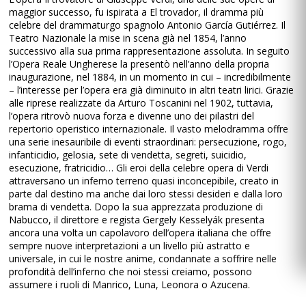
maggior successo, fu ispirata a El trovador, il dramma più
celebre del drammaturgo spagnolo Antonio García Gutiérrez. Il
Teatro Nazionale la mise in scena già nel 1854, l’anno
successivo alla sua prima rappresentazione assoluta. In seguito
l’Opera Reale Ungherese la presentò nell’anno della propria
inaugurazione, nel 1884, in un momento in cui – incredibilmente
– l’interesse per l’opera era già diminuito in altri teatri lirici. Grazie
alle riprese realizzate da Arturo Toscanini nel 1902, tuttavia,
l’opera ritrovò nuova forza e divenne uno dei pilastri del
repertorio operistico internazionale. Il vasto melodramma offre
una serie inesauribile di eventi straordinari: persecuzione, rogo,
infanticidio, gelosia, sete di vendetta, segreti, suicidio,
esecuzione, fratricidio… Gli eroi della celebre opera di Verdi
attraversano un inferno terreno quasi inconcepibile, creato in
parte dal destino ma anche dai loro stessi desideri e dalla loro
brama di vendetta. Dopo la sua apprezzata produzione di
Nabucco, il direttore e regista Gergely Kesselyák presenta
ancora una volta un capolavoro dell’opera italiana che offre
sempre nuove interpretazioni a un livello più astratto e
universale, in cui le nostre anime, condannate a soffrire nelle
profondità dell’inferno che noi stessi creiamo, possono
assumere i ruoli di Manrico, Luna, Leonora o Azucena.