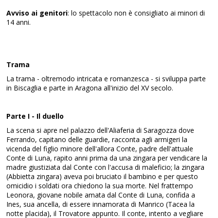
Avviso ai genitori
: lo spettacolo non è consigliato ai minori di
14 anni.
Trama
La trama - oltremodo intricata e romanzesca - si sviluppa parte
in Biscaglia e parte in Aragona all'inizio del XV secolo.
Parte I - Il duello
La scena si apre nel palazzo dell'Aliaferia di Saragozza dove
Ferrando, capitano delle guardie, racconta agli armigeri la
vicenda del figlio minore dell'allora Conte, padre dell'attuale
Conte di Luna, rapito anni prima da una zingara per vendicare la
madre giustiziata dal Conte con l'accusa di maleficio; la zingara
(Abbietta zingara) aveva poi bruciato il bambino e per questo
omicidio i soldati ora chiedono la sua morte. Nel frattempo
Leonora, giovane nobile amata dal Conte di Luna, confida a
Ines, sua ancella, di essere innamorata di Manrico (Tacea la
notte placida), il Trovatore appunto. Il conte, intento a vegliare