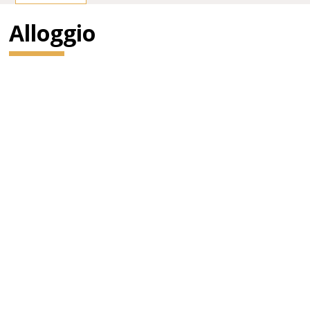
Alloggio
Di fronte alla facciata vi sono le statue di Ferenc Erkel,
compositore dell'inno nazionale, e del compositore
classicoFranz Liszt, entrambe di Alajos Stróbl.
Gustav Mahler ne fu direttore dal 1888 al 1891.