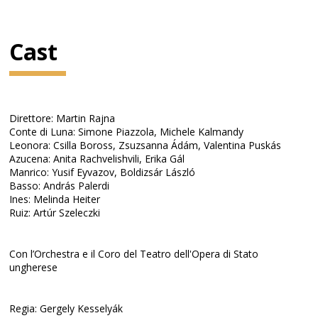
Cast
Direttore: Martin Rajna
Conte di Luna: Simone Piazzola, Michele Kalmandy
Leonora: Csilla Boross, Zsuzsanna Ádám, Valentina Puskás
Azucena: Anita Rachvelishvili, Erika Gál
Manrico: Yusif Eyvazov, Boldizsár László
Basso: András Palerdi
Ines: Melinda Heiter
Ruiz: Artúr Szeleczki
Con l’Orchestra e il Coro del Teatro dell'Opera di Stato
ungherese
Regia: Gergely Kesselyák