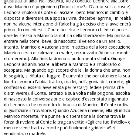
giustiziati all'alba. Nell'oscurità, Ruiz conduce Leonora alla torre
dove Manrico è prigioniero (Timor di me?... D'amor sull'ali rosee).
Leonora implora il Conte di lasciare libero Manrico: in cambio è
disposta a diventare sua sposa (Mira, d'acerbe lagrime). In realtà
non ha alcuna intenzione di farlo: ha già deciso che si avvelenerà
prima di concedersi. Il Conte accetta e Leonora chiede di poter
dare lei stessa a Manrico la notizia della liberazione. Ma prima di
entrare nella torre, beve, di nascosto, il veleno da un anello.
Intanto, Manrico e Azucena sono in attesa della loro esecuzione.
Manrico cerca di calmare la madre, terrorizzata (Ai nostri monti
ritorneremo). Alla fine, la donna si addormenta sfinita. Giunge
Leonora ad annunciare la libertà a Manrico e a implorarlo di
scappare. Ma quando egli scopre che lei, la donna che ama, non
lo seguirà, si rifiuta di fuggire. È convinto che per ottenere la sua
libertà Leonora l'abbia tradito, ma lei, nell'agonia della morte, gli
confessa di essersi avvelenata per restargli fedele (Prima che
d'altri vivere). Il Conte, entrato a sua volta nella prigione, ascolta
di nascosto la conversazione e capisce d'esser stato ingannato
da Leonora, che muore fra le braccia di Manrico. Il Conte ordina
di giustiziare il trovatore. Quando Azucena rinviene, ella gli indica
Manrico morente, ma pur nella disperazione la donna trova la
forza di rivelare al Conte la tragica verità: «Egli era tuo fratello» e
mentre viene tratta a morte può finalmente gridare: «Sei
vendicata, o madre!».