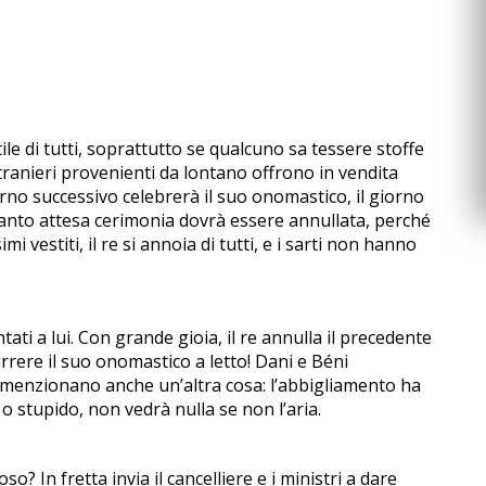
le di tutti, soprattutto se qualcuno sa tessere stoffe
tranieri provenienti da lontano offrono in vendita
no successivo celebrerà il suo onomastico, il giorno
tanto attesa cerimonia dovrà essere annullata, perché
estiti, il re si annoia di tutti, e i sarti non hanno
i a lui. Con grande gioia, il re annulla il precedente
rere il suo onomastico a letto! Dani e Béni
a, menzionano anche un’altra cosa: l’abbigliamento ha
o stupido, non vedrà nulla se non l’aria.
? In fretta invia il cancelliere e i ministri a dare