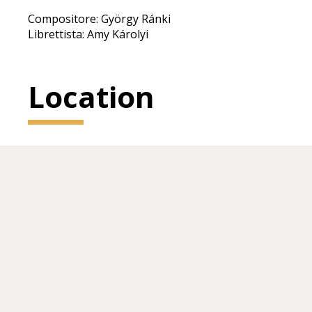
Compositore: György Ránki
Librettista: Amy Károlyi
Location