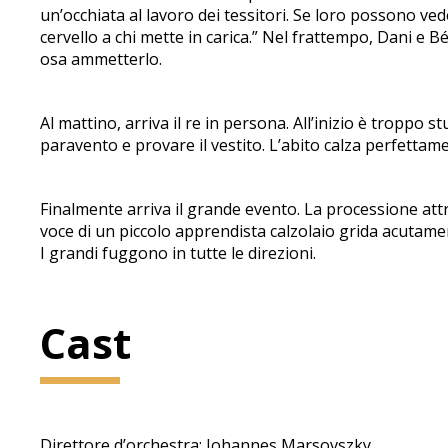
un’occhiata al lavoro dei tessitori. Se loro possono ved
cervello a chi mette in carica.” Nel frattempo, Dani e B
osa ammetterlo.
Al mattino, arriva il re in persona. All’inizio è troppo s
paravento e provare il vestito. L’abito calza perfettam
Finalmente arriva il grande evento. La processione att
voce di un piccolo apprendista calzolaio grida acutament
I grandi fuggono in tutte le direzioni.
Cast
Direttore d’orchestra: Johannes Marsovszky