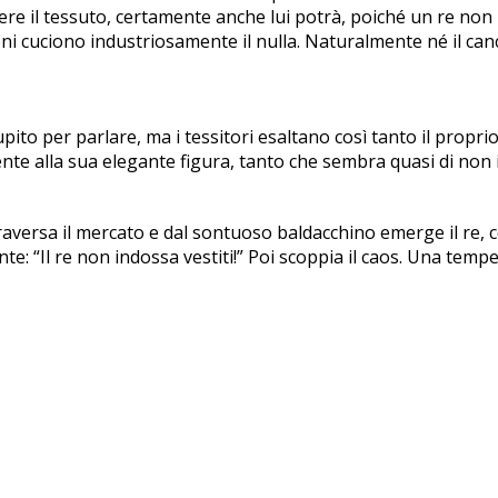
ere il tessuto, certamente anche lui potrà, poiché un re non 
éni cuciono industriosamente il nulla. Naturalmente né il can
tupito per parlare, ma i tessitori esaltano così tanto il propri
ente alla sua elegante figura, tanto che sembra quasi di non 
raversa il mercato e dal sontuoso baldacchino emerge il re,
e: “Il re non indossa vestiti!” Poi scoppia il caos. Una tempe