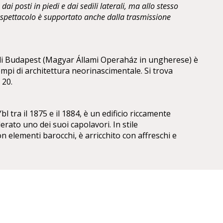
dai posti in piedi e dai sedili laterali, ma allo stesso
o spettacolo è supportato anche dalla trasmissione
 di Budapest (Magyar Állami Operaház in ungherese) è
mpi di architettura neorinascimentale. Si trova
 20.
l tra il 1875 e il 1884, è un edificio riccamente
erato uno dei suoi capolavori. In stile
 elementi barocchi, è arricchito con affreschi e
 Székely,Mór Than e Károly Lotz.
ta vi sono le statue di Ferenc Erkel, compositore
e del compositore classicoFranz Liszt, entrambe
irettore dal 1888 al 1891.