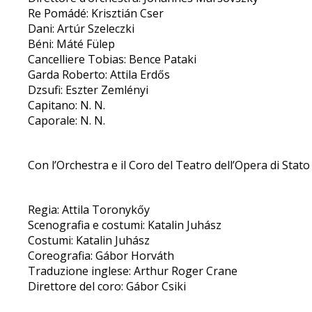
Re Pomádé: Krisztián Cser
Dani: Artúr Szeleczki
Béni: Máté Fülep
Cancelliere Tobias: Bence Pataki
Garda Roberto: Attila Erdős
Dzsufi: Eszter Zemlényi
Capitano: N. N.
Caporale: N. N.
Con l’Orchestra e il Coro del Teatro dell’Opera di Sta
Regia: Attila Toronykőy
Scenografia e costumi: Katalin Juhász
Costumi: Katalin Juhász
Coreografia: Gábor Horváth
Traduzione inglese: Arthur Roger Crane
Direttore del coro: Gábor Csiki