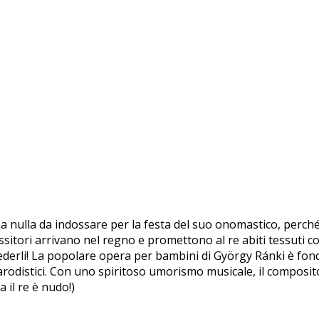
lla da indossare per la festa del suo onomastico, perché ha
essitori arrivano nel regno e promettono al re abiti tessuti c
vederli! La popolare opera per bambini di György Ránki è f
arodistici. Con uno spiritoso umorismo musicale, il composi
 il re è nudo!)