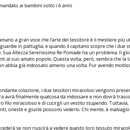
mandato ai bambini sotto i 6 anni.
ano a gran voce che l’arte del tessitore è il mestiere più uti
guardie in pattuglia, e quando il capitano scopre che i due s
e. Sua Altezza Serenissima Re Pomade ha un problema. Il gior
anti al suo amato popolo. Questa volta, però, sembra che la 
 abbia già indossato almeno una volta. Pur avendo moltissimi v
nte colazione, i due tessitori miracolosi vengono presentat
a avrà finalmente qualcosa da indossare e non dovrà trascor
ro filo miracoloso e di cucirgli un vestito stupendo. Tuttavi
enti, oneste e giuste possono vederlo. Chi mente, è malvagio 
cederà se non riuscirà a vedere questo loro tessuto miracoloso