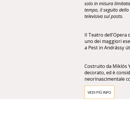
solo in misura limitata 
tempo, il seguito dell
televisiva sul posto.
Il Teatro dell'Opera
uno dei maggiori ese
a Pest in Andrássy út
Costruito da Miklós Yb
decorato, ed è consid
neorinascimentale con
sculture di Bertalan
VEDI PIÙ INFO
Di fronte alla faccia
dell'inno nazionale, 
di Alajos Stróbl.
Gustav Mahler ne fu d